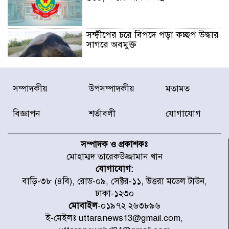
সন্দ্বীপের চরে বিপদে পড়া কচ্ছপ উদ্ধার
সাগরে অবমুক্ত
মাতারবাড়ী পৌঁছে নির্ধারিত কর্মসূচিতে
সম্পাদকীয়
উপসম্পাদকীয়
মতামত
যোগ দিয়েছেন প্রধানমন্ত্রী
বিজ্ঞাপন
শর্তাবলী
যোগাযোগ
জাতীয় সাংবাদিক সংস্থার পিরোজপুর
জেলা কমিটি অনুমোদন
সম্পাদক ও প্রকাশকঃ
মোহাম্মদ তারেকউজ্জামান খান
যোগাযোগ:
গণঅভ্যুত্থানের তথ্য বিশ্বমিডিয়ায় পৌঁছে
বাড়ি-৩৮ (৪বি), রোড-০৯, সেক্টর-১১, উত্তরা মডেল টাউন,
দিতেন আদীব, গুমের চেষ্টা ৩ বার
ঢাকা-১২৩০
মোবাইল
-০১৯৭২ ২৬৩৮৯৬
ই-মেইলঃ uttaranews13@gmail.com,
বাঁশখালীকে বন্যা মুক্ত করার সকল