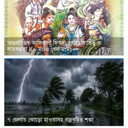
আন্তর্জাতিক আদিবাসী দিবস: রাষ্ট্রের দায়িত্ব ও
দায়বদ্ধতা II – মং এ খেন মংমং
৭ জেলায় ঝোড়ো হাওয়াসহ বজ্রবৃষ্টির শঙ্কা