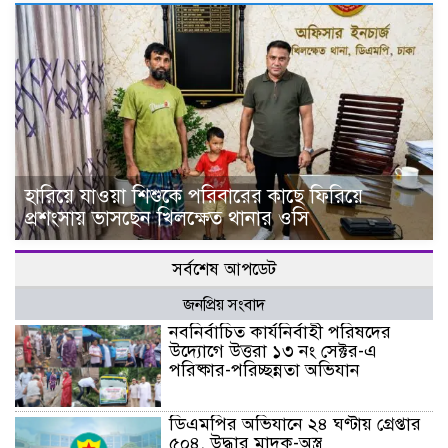
হারিয়ে যাওয়া শিশুকে পরিবারের কাছে ফিরিয়ে
প্রশংসায় ভাসছেন খিলক্ষেত থানার ওসি
সর্বশেষ আপডেট
জনপ্রিয় সংবাদ
নবনির্বাচিত কার্যনির্বাহী পরিষদের
উদ্যোগে উত্তরা ১৩ নং সেক্টর-এ
পরিষ্কার-পরিচ্ছন্নতা অভিযান
ডিএমপির অভিযানে ২৪ ঘণ্টায় গ্রেপ্তার
৫০৪, উদ্ধার মাদক-অস্ত্র