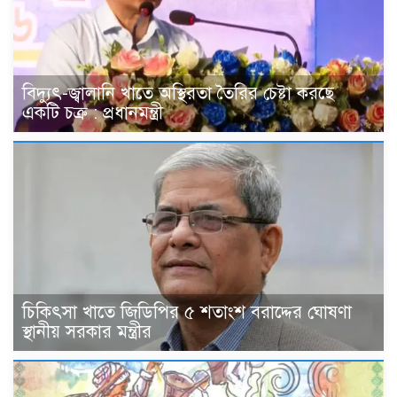
বিদ্যুৎ-জ্বালানি খাতে অস্থিরতা তৈরির চেষ্টা করছে
একটি চক্র : প্রধানমন্ত্রী
চিকিৎসা খাতে জিডিপির ৫ শতাংশ বরাদ্দের ঘোষণা
স্থানীয় সরকার মন্ত্রীর