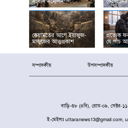
সংবাদ সম্মেলন
কোম্পানির 
কেয়ামতের আগে ইয়াজুজ-
প্রত্যেক
মাজুজের আত্মপ্রকাশ
যে পাঁচ 
সম্পাদকীয়
উপসম্পাদকীয়
বাড়ি-৩৮ (৪বি), রোড-০৯, সেক্টর-১
ই-মেইলঃ uttaranews13@gmail.com, 