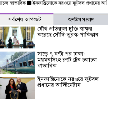
্বাভাবিক
ইনফান্তিনোকে নরওয়ে ফুটবল প্রধানের আল্টিমেটাম
দেশে ভারি ব
সর্বশেষ আপডেট
জনপ্রিয় সংবাদ
যৌথ প্রতিরক্ষা চুক্তি স্বাক্ষর
করেছে সৌদি-তুরস্ক-পাকিস্তান
সাড়ে ৭ ঘণ্টা পর ঢাকা-
ময়মনসিংহ রুটে ট্রেন চলাচল
স্বাভাবিক
ইনফান্তিনোকে নরওয়ে ফুটবল
প্রধানের আল্টিমেটাম
দেশে ভারি বৃষ্টির সতর্কবার্তা, ১০
জেলায় বন্যার পূর্বাভাস
৫৩ নং ওয়ার্ডের সড়কে নেমপ্লেট
স্থাপনের উদ্যোগ চান মিয়া