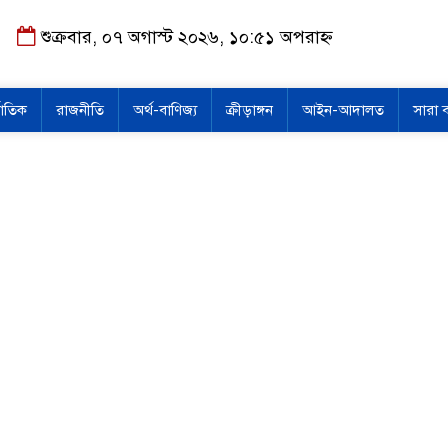
শুক্রবার, ০৭ অগাস্ট ২০২৬, ১০:৫১ অপরাহ্ন
জাতিক
রাজনীতি
অর্থ-বাণিজ্য
ক্রীড়াঙ্গন
আইন-আদালত
সারা 