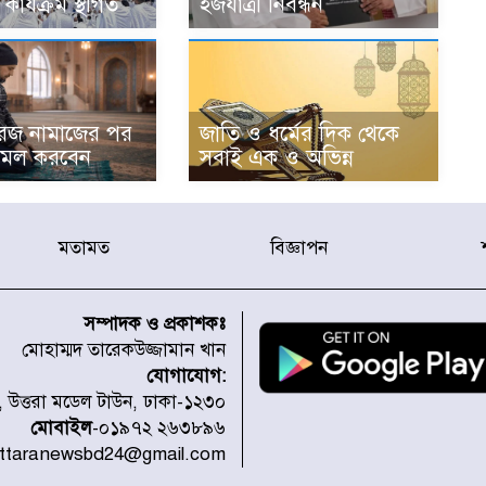
কার্যক্রম স্থগিত
হজযাত্রী নিবন্ধন
 ফরজ নামাজের পর
জাতি ও ধর্মের দিক থেকে
আমল করবেন
সবাই এক ও অভিন্ন
মতামত
বিজ্ঞাপন
সম্পাদক ও প্রকাশকঃ
মোহাম্মদ তারেকউজ্জামান খান
যোগাযোগ:
১, উত্তরা মডেল টাউন, ঢাকা-১২৩০
মোবাইল
-০১৯৭২ ২৬৩৮৯৬
uttaranewsbd24@gmail.com