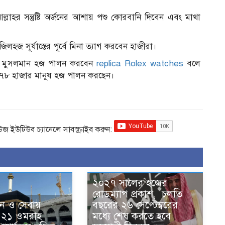
লাহর সন্তুষ্টি অর্জনের আশায় পশু কোরবানি দিবেন এবং মাথা
জ সূর্যাস্তের পূর্বে মিনা ত্যাগ করবেন হাজীরা।
লাখ মুসলমান হজ পালন করবেন
replica Rolex watches
বলে
ে ৭৮ হাজার মানুষ হজ পালন করছেন।
িউজ ইউটিউব চ্যানেলে সাবস্ক্রাইব করুন:
২০২৭ সালের হজের
রোডম্যাপ প্রকাশ, চলতি
ঘন ও সেবায়
বছরের ২৬ সেপ্টেম্বরের
 ২১ ওমরাহ
মধ্যে শেষ করতে হবে