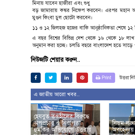
মিনায় যাবেন হাজীরা এবং শুধু
বড় জামারায় কঙ্কর নিক্ষেপ করবেন। এরপর মহান আল্
মুণ্ডন কিংবা চুল ছোটো করবেন।
১১ ও ১২ জিলহজ হজের বাকি আনুষ্ঠানিকতা শেষে ১২ জিলহ
এ বছর বিশ্বের বিভিন্ন দেশ থেকে ১৬ থেকে ১৮ 
অনুমান করা হচ্ছে। চলতি বছরে বাংলাদেশ হতে সাড়
নিউজটি শেয়ার করুন..
Print
উত্তরা ন
এ জাতীয় আরো খবর..
হেযবুত তওহীদের বিরুদ্ধে
অপপ্রচার ও নিরাপত্তা
নিয়ম লঙ্
হুমকির অভিযোগে উত্তরায়
অবহেলায়