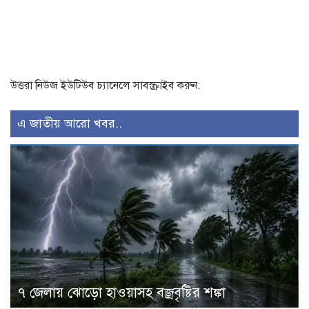
উত্তরা নিউজ ইউটিউব চ্যানেলে সাবস্ক্রাইব করুন:
এ জাতীয় আরো খবর..
৭ জেলায় ঝোড়ো হাওয়াসহ বজ্রবৃষ্টির শঙ্কা