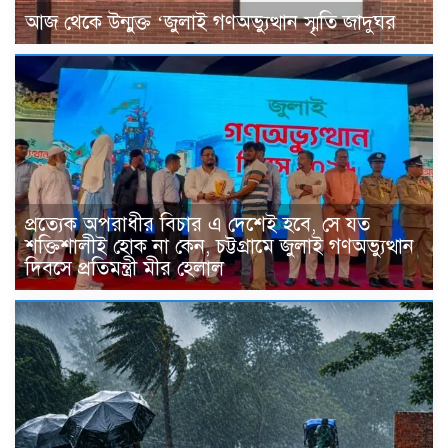
আজ থেকে উন্মুক্ত ‘জুলাই গণঅভ্যুত্থান স্মৃতি জাদুঘর
প্রত্যেক অপরাধীর বিচার এ দেশেই হবে, সে যত
শক্তিশালীই হোক না কেন, চট্টগ্রামে জুলাই গণঅভ্যুত্থান
দিবসে প্রতিমন্ত্রী মীর হেলাল