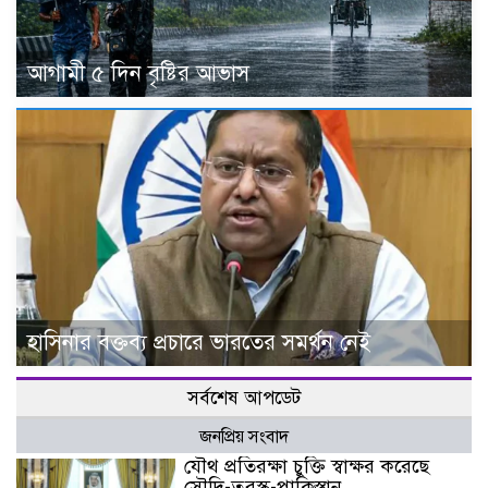
আগামী ৫ দিন বৃষ্টির আভাস
হাসিনার বক্তব্য প্রচারে ভারতের সমর্থন নেই
সর্বশেষ আপডেট
জনপ্রিয় সংবাদ
যৌথ প্রতিরক্ষা চুক্তি স্বাক্ষর করেছে
সৌদি-তুরস্ক-পাকিস্তান