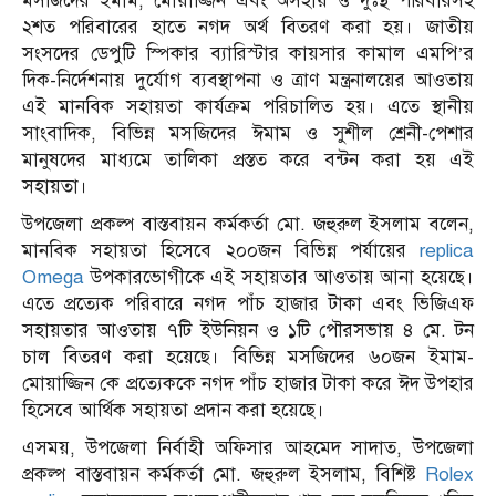
মসজিদের ইমাম, মোয়াজ্জিন এবং অসহায় ও দুঃস্থ পরিবারসহ
২শত পরিবারের হাতে নগদ অর্থ বিতরণ করা হয়। জাতীয়
সংসদের ডেপুটি স্পিকার ব্যারিস্টার কায়সার কামাল এমপি’র
দিক-নির্দেশনায় দুর্যোগ ব্যবস্থাপনা ও ত্রাণ মন্ত্রনালয়ের আওতায়
এই মানবিক সহায়তা কার্যক্রম পরিচালিত হয়। এতে স্থানীয়
সাংবাদিক, বিভিন্ন মসজিদের ঈমাম ও সুশীল শ্রেনী-পেশার
মানুষদের মাধ্যমে তালিকা প্রস্তত করে বন্টন করা হয় এই
সহায়তা।
উপজেলা প্রকল্প বাস্তবায়ন কর্মকর্তা মো. জহুরুল ইসলাম বলেন,
মানবিক সহায়তা হিসেবে ২০০জন বিভিন্ন পর্যায়ের
replica
Omega
উপকারভোগীকে এই সহায়তার আওতায় আনা হয়েছে।
এতে প্রত্যেক পরিবারে নগদ পাঁচ হাজার টাকা এবং ভিজিএফ
সহায়তার আওতায় ৭টি ইউনিয়ন ও ১টি পৌরসভায় ৪ মে. টন
চাল বিতরণ করা হয়েছে। বিভিন্ন মসজিদের ৬০জন ইমাম-
মোয়াজ্জিন কে প্রত্যেককে নগদ পাঁচ হাজার টাকা করে ঈদ উপহার
হিসেবে আর্থিক সহায়তা প্রদান করা হয়েছে।
এসময়, উপজেলা নির্বাহী অফিসার আহমেদ সাদাত, উপজেলা
প্রকল্প বাস্তবায়ন কর্মকর্তা মো. জহুরুল ইসলাম, বিশিষ্ট
Rolex