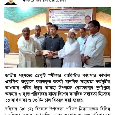
আপডেট টাইম: রবিবার, ২৪ মে, ২০২৬
জাতীয় সংসদের ডেপুটি স্পীকার ব্যারিস্টার কায়সার কামাল
এমপি‘র অনুকুলে বরাদ্দকৃত জরুরী মানবিক সহায়তা কর্মসুচীর
আওতায় পবিত্র ঈদুল আযহা উপলক্ষে নেত্রকোনার দুর্গাপুরে
অসহায় ও দুঃস্থ পরিবারের মাঝে বিশেষ মানবিক সহায়তা হিসেবে
১০ লাখ টাকা ও ৪০ টন চাল বিতরণ করা হয়েছে।
রবিবার (২৪ মে) বিকেলে উপজেলা পরিষদ মিলনায়তনে বিভিন্ন