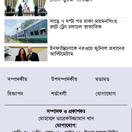
সাড়ে ৭ ঘণ্টা পর ঢাকা-ময়মনসিংহ
রুটে ট্রেন চলাচল স্বাভাবিক
ইনফান্তিনোকে নরওয়ে ফুটবল প্রধানের
আল্টিমেটাম
দেশে ভারি বৃষ্টির সতর্কবার্তা, ১০
সম্পাদকীয়
উপসম্পাদকীয়
মতামত
জেলায় বন্যার পূর্বাভাস
বিজ্ঞাপন
শর্তাবলী
যোগাযোগ
৫৩ নং ওয়ার্ডের সড়কে নেমপ্লেট
স্থাপনের উদ্যোগ চান মিয়া ব্যাপারীর
সম্পাদক ও প্রকাশকঃ
মোহাম্মদ তারেকউজ্জামান খান
যোগাযোগ:
৭ জেলায় ঝোড়ো হাওয়াসহ বজ্রবৃষ্টির