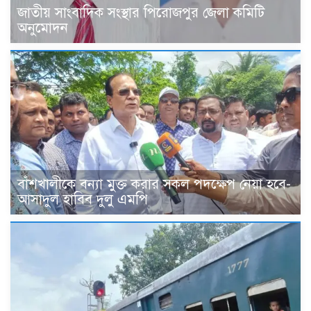
জাতীয় সাংবাদিক সংস্থার পিরোজপুর জেলা কমিটি
অনুমোদন
বাঁশখালীকে বন্যা মুক্ত করার সকল পদক্ষেপ নেয়া হবে-
আসাদুল হাবিব দুলু এমপি