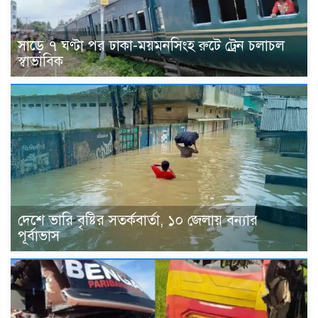
সাড়ে ৭ ঘণ্টা পর ঢাকা-ময়মনসিংহ রুটে ট্রেন চলাচল
স্বাভাবিক
দেশে ভারি বৃষ্টির সতর্কবার্তা, ১০ জেলায় বন্যার
পূর্বাভাস