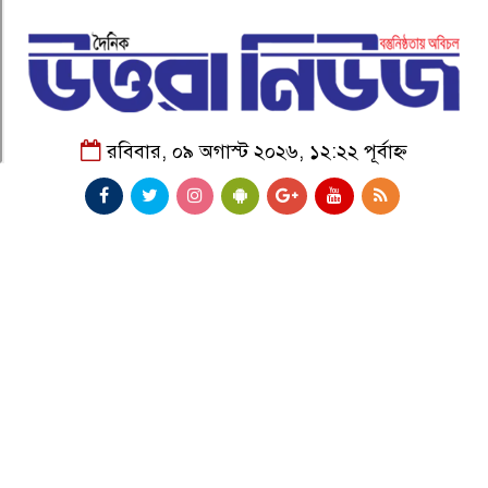
রবিবার, ০৯ অগাস্ট ২০২৬, ১২:২২ পূর্বাহ্ন