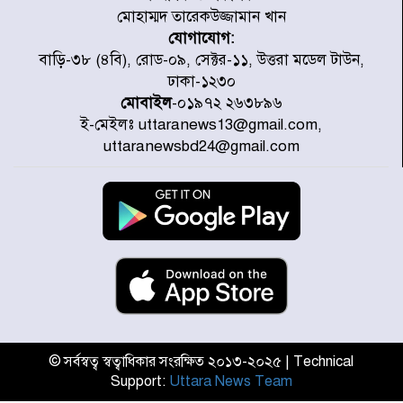
মোহাম্মদ তারেকউজ্জামান খান
যোগাযোগ:
চিকিৎসা খাতে জিডিপির ৫ শতাংশ
বাড়ি-৩৮ (৪বি), রোড-০৯, সেক্টর-১১, উত্তরা মডেল টাউন,
বরাদ্দের ঘোষণা স্থানীয় সরকার মন্ত্রীর
ঢাকা-১২৩০
মোবাইল
-০১৯৭২ ২৬৩৮৯৬
ই-মেইলঃ uttaranews13@gmail.com,
জুলাই জাদুঘর ঘুরে দেখলেন এনসিপি
uttaranewsbd24@gmail.com
নেতারা
যুক্তরাষ্ট্রে দাবানল নেভাতে গিয়ে
হেলিকপ্টার বিধ্বস্ত, নিহত ১
মজুদদারের সর্বোচ্চ শাস্তি মৃত্যুদণ্ড, তাই
ভেবে মজুদ করবেন : আইনমন্ত্রী
© সর্বস্বত্ব স্বত্বাধিকার সংরক্ষিত ২০১৩-২০২৫ | Technical
Support:
Uttara News Team
আন্তর্জাতিক আদিবাসী দিবস: রাষ্ট্রের
দায়িত্ব ও দায়বদ্ধতা II – মং এ খেন