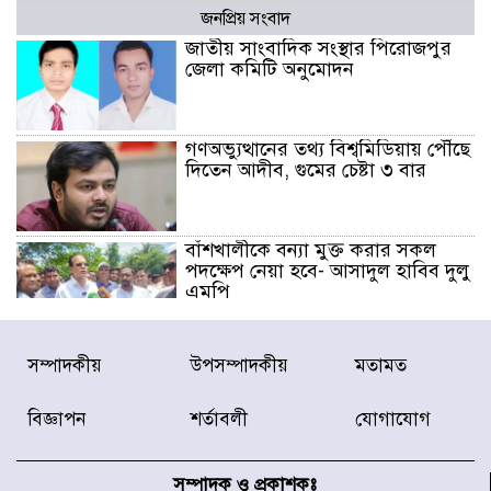
জনপ্রিয় সংবাদ
জাতীয় সাংবাদিক সংস্থার পিরোজপুর
জেলা কমিটি অনুমোদন
গণঅভ্যুত্থানের তথ্য বিশ্বমিডিয়ায় পৌঁছে
দিতেন আদীব, গুমের চেষ্টা ৩ বার
বাঁশখালীকে বন্যা মুক্ত করার সকল
পদক্ষেপ নেয়া হবে- আসাদুল হাবিব দুলু
এমপি
বিদ্যুৎ-জ্বালানি খাতে অস্থিরতা তৈরির
সম্পাদকীয়
উপসম্পাদকীয়
মতামত
চেষ্টা করছে একটি চক্র : প্রধানমন্ত্রী
বিজ্ঞাপন
শর্তাবলী
যোগাযোগ
টাইফুন ‘ডলফিনের’ আঘাতে জাপানে
৫ আহত, চীনে বন্দর বন্ধ
সম্পাদক ও প্রকাশকঃ