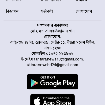
মিতুর খোঁজ নিলেন প্রধানমন্ত্রী
বিজ্ঞাপন
শর্তাবলী
যোগাযোগ
উত্তরায় জুলাই গণঅভ্যুত্থানের ৯২
শহীদের তালিকা প্রকাশ করল JRA
সম্পাদক ও প্রকাশকঃ
মোহাম্মদ তারেকউজ্জামান খান
যোগাযোগ:
জুলাই গণঅভ্যুত্থানে উত্তরায় সর্বকনিষ্ঠ
বাড়ি-৩৮ (৪বি), রোড-০৯, সেক্টর-১১, উত্তরা মডেল টাউন,
শহীদ জাবির ইব্রাহীম: এক শিশুর রক্তে
ঢাকা-১২৩০
লেখা ইতিহাস
মোবাইল
-০১৯৭২ ২৬৩৮৯৬
ই-মেইলঃ uttaranews13@gmail.com,
রাজধানীতে আজ বৃষ্টির সম্ভাবনা, যা
uttaranewsbd24@gmail.com
জানাল আবহাওয়া অধিদপ্তর
জুলাই গণঅভ্যুত্থানের অমর প্রতীক
শহীদ মীর মুগ্ধ
উত্তরা আজমপুরের রক্তাক্ত স্মৃতি: শহীদ