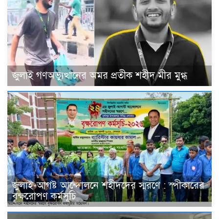
জুলাই গণঅভ্যুত্থানের অমর প্রতীক শহীদ মীর মুগ্ধ
জুলাই-আগষ্ট আন্দোলনে শহীদদের স্মরণে : স্পীকারের
বৃক্ষরোপণ কর্মসূচি