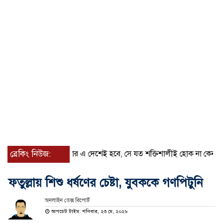
রত্যেক অপরাধীর বিচার এ দেশেই হবে, সে যত শক্তিশালীই হোক না কেন, চট্টগ্রামে 
ব্রেকিং নিউজ:
ফতুল্লায় শিশু ধর্ষণের চেষ্টা, যুবককে গণপিটুনি
অনলাইন ডেক্স রিপোর্ট
আপডেট টাইম: শনিবার, ২৩ মে, ২০২৬