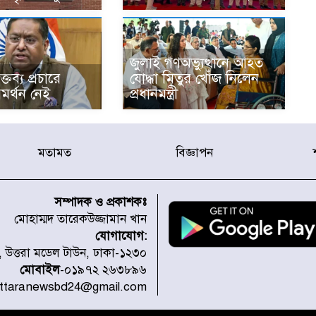
জুলাই গণঅভ্যুত্থানে আহত
্তব্য প্রচারে
যোদ্ধা মিতুর খোঁজ নিলেন
মর্থন নেই
প্রধানমন্ত্রী
মতামত
বিজ্ঞাপন
সম্পাদক ও প্রকাশকঃ
মোহাম্মদ তারেকউজ্জামান খান
যোগাযোগ:
১, উত্তরা মডেল টাউন, ঢাকা-১২৩০
মোবাইল
-০১৯৭২ ২৬৩৮৯৬
uttaranewsbd24@gmail.com