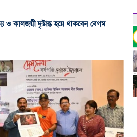
য ও কালজয়ী দৃষ্টান্ত হয়ে থাকবেন বেগম
র