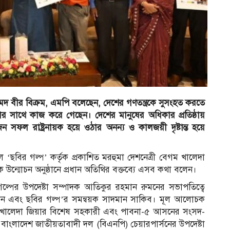
দ বীর বিক্রম, এমপি বলেছেন, দেশের গণতন্ত্রকে সুসংহত করতে
িষ্ঠার সাথে কাজ করে গেছেন। দেশের মানুষের অধিকার প্রতিষ্ঠায়
ন সফল রাষ্ট্রনায়ক হয়ে ওঠার অনন্য ও কালজয়ী দৃষ্টান্ত হয়ে
ছবির গল্প’ কর্তৃক প্রকাশিত মরহুমা দেশনেত্রী বেগম খালেদা
মোড়ক উন্মোচন অনুষ্ঠানে প্রধান অতিথির বক্তব্যে এসব কথা বলেন।
বির গল্পের উপদেষ্টা সম্পাদক আতিকুর রহমান রুমনের সভাপতিত্বে
নোমান এবং ছবির গল্প’র সমন্বয়ক সাদমান সাকিব। মূল আলোচক
 বেগম খালেদা জিয়ার বিশেষ সহকারী এবং পাবনা-৫ আসনের সংসদ-
বাংলাদেশ জাতীয়তাবাদী দল (বিএনপি) চেয়ারপার্সনের উপদেষ্টা