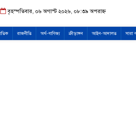
বৃহস্পতিবার, ০৬ অগাস্ট ২০২৬, ০৮:৩৯ অপরাহ্ন
জাতিক
রাজনীতি
অর্থ-বাণিজ্য
ক্রীড়াঙ্গন
আইন-আদালত
সারা 