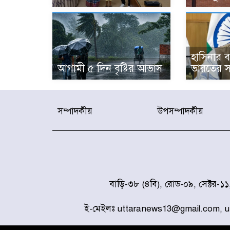
হাসিনার বক
আগামী ৫ দিন বৃষ্টির আভাস
ভারতের স
সম্পাদকীয়
উপসম্পাদকীয়
বাড়ি-৩৮ (৪বি), রোড-০৯, সেক্টর-১
ই-মেইলঃ uttaranews13@gmail.com, 