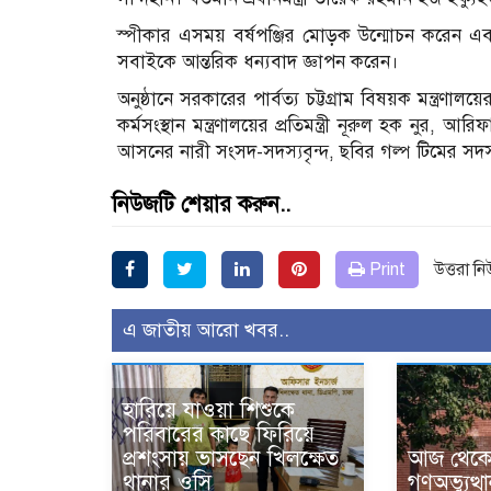
স্পীকার এসময় বর্ষপঞ্জির মোড়ক উন্মোচন করেন এ
সবাইকে আন্তরিক ধন্যবাদ জ্ঞাপন করেন।
অনুষ্ঠানে সরকারের পার্বত্য চট্টগ্রাম বিষয়ক মন্ত্রণাল
কর্মসংস্থান মন্ত্রণালয়ের প্রতিমন্ত্রী নূরুল হক নু
আসনের নারী সংসদ-সদস্যবৃন্দ, ছবির গল্প টিমের সদস্যব
নিউজটি শেয়ার করুন..
Print
উত্তরা ন
এ জাতীয় আরো খবর..
হারিয়ে যাওয়া শিশুকে
পরিবারের কাছে ফিরিয়ে
প্রশংসায় ভাসছেন খিলক্ষেত
আজ থেকে উ
থানার ওসি
গণঅভ্যুত্থ