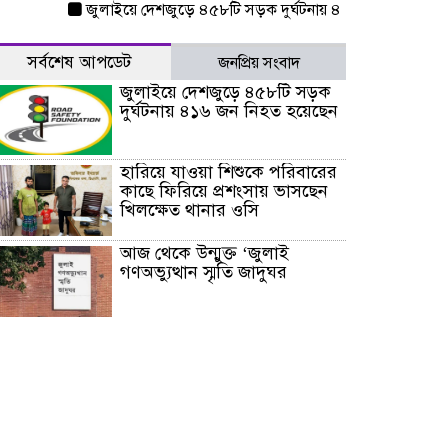
জুলাইয়ে দেশজুড়ে ৪৫৮টি সড়ক দুর্ঘটনায় ৪১৬ জন নিহত হয়েছেন
সর্বশেষ আপডেট
জনপ্রিয় সংবাদ
জুলাইয়ে দেশজুড়ে ৪৫৮টি সড়ক
দুর্ঘটনায় ৪১৬ জন নিহত হয়েছেন
হারিয়ে যাওয়া শিশুকে পরিবারের
কাছে ফিরিয়ে প্রশংসায় ভাসছেন
খিলক্ষেত থানার ওসি
আজ থেকে উন্মুক্ত ‘জুলাই
গণঅভ্যুত্থান স্মৃতি জাদুঘর
রাজধানীর উত্তরা আঞ্চলিক
পাসপোর্ট অফিসের সামনে দালাল
চক্রের ১৩ জন সদস্যকে বিভিন্ন
মেয়াদে সাজা প্রদান করেছে
‌্যাব-১
হরমুজ প্রণালি নিয়ে ওমানের সঙ্গে