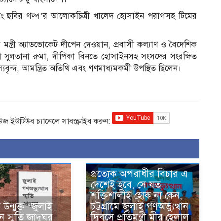
বং ছবির গল্প’র আলোকচিত্রী খালেদ হোসাইন পরাগসহ টিমের
য়ের মন্ত্রী অ্যাডভোকেট দীপেন দেওয়ান, প্রবাসী কল্যাণ ও বৈদেশিক
র, আরিফা সুলতানা রুমা, দীপিকা বিনতে হোসাইনসহ সংসদের সংরক্ষিত
ৃন্দ, আমন্ত্রিত অতিথি এবং গণমাধ্যমকর্মী উপস্থিত ছিলেন।
িউজ ইউটিউব চ্যানেলে সাবস্ক্রাইব করুন:
প্রত্যেক অপরাধীর বিচার এ
দেশেই হবে, সে যত
শক্তিশালীই হোক না কেন,
ন্মুক্ত ‘জুলাই
চট্টগ্রামে জুলাই গণঅভ্যুত্থান
ান স্মৃতি জাদুঘর
দিবসে প্রতিমন্ত্রী মীর হেলাল