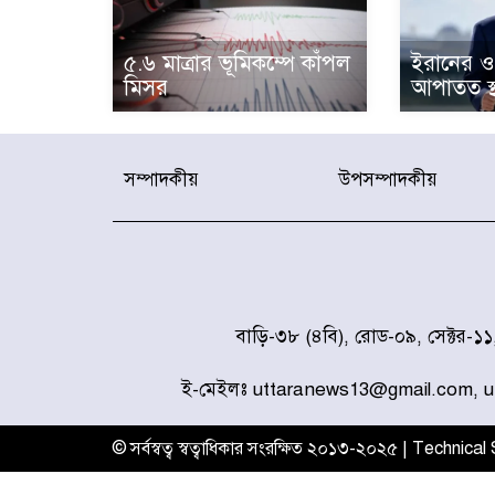
৫.৬ মাত্রার ভূমিকম্পে কাঁপল
ইরানের ও
মিসর
আপাতত স্থগ
সম্পাদকীয়
উপসম্পাদকীয়
বাড়ি-৩৮ (৪বি), রোড-০৯, সেক্টর-১
ই-মেইলঃ uttaranews13@gmail.com, 
© সর্বস্বত্ব স্বত্বাধিকার সংরক্ষিত ২০১৩-২০২৫ | Technica