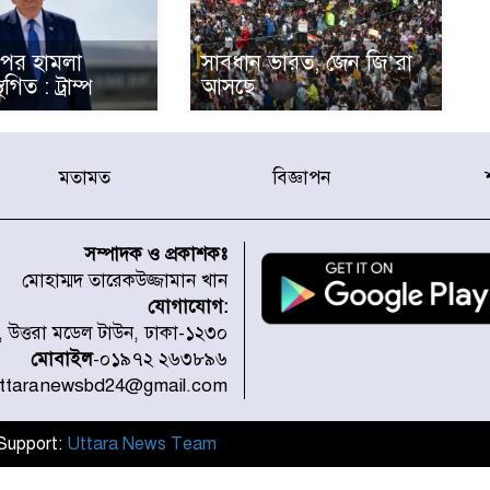
পর হামলা
সাবধান ভারত, জেন জি’রা
িত : ট্রাম্প
আসছে
মতামত
বিজ্ঞাপন
সম্পাদক ও প্রকাশকঃ
মোহাম্মদ তারেকউজ্জামান খান
যোগাযোগ:
১, উত্তরা মডেল টাউন, ঢাকা-১২৩০
মোবাইল
-০১৯৭২ ২৬৩৮৯৬
uttaranewsbd24@gmail.com
l Support:
Uttara News Team