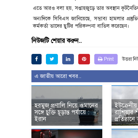
এতে আরও বলা হয়, সপ্তাহজুড়ে তার অবস্থান কূটনৈত
অন্যদিকে সিবিএস জানিয়েছে, সম্ভাব্য হামলার প্রস্ত
কর্মকর্তা তাদের ছুটির পরিকল্পনা বাতিল করেছেন।
নিউজটি শেয়ার করুন..
Print
উত্তরা ন
এ জাতীয় আরো খবর..
হরমুজ প্রণালি নিয়ে ওমানের
ইউক্রেনীয়
সঙ্গে চুক্তি চূড়ান্ত পর্যায়ে :
রাশিয়ার শী
ইরান
প্রতিষ্ঠানে