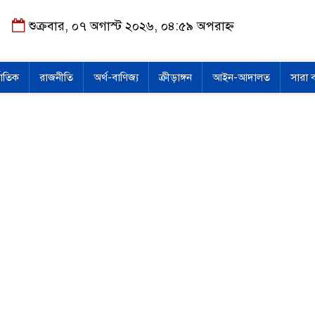
শুক্রবার, ০৭ অগাস্ট ২০২৬, ০৪:৫৯ অপরাহ্ন
জাতিক
রাজনীতি
অর্থ-বাণিজ্য
ক্রীড়াঙ্গন
আইন-আদালত
সারা 