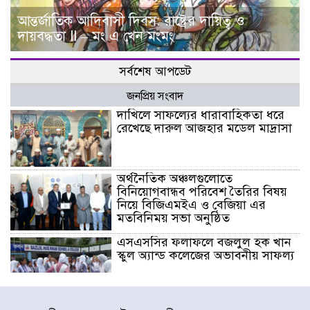
আন্তর্জাতিক আদিবাসী দিবস: রাষ্ট্রের দায়িত্ব ও
দায়বদ্ধতা II – মং এ খেন মংমং
সর্বশেষ আপডেট
জনপ্রিয় সংবাদ
দাখিলে সাফল্যের ধারাবাহিকতা ধরে
রেখেছে দারুল আজহার মডেল মাদ্রাসা
অর্থনৈতিক অঞ্চলগুলোতে
বিনিয়োগবান্ধব পরিবেশ তৈরির বিষয়
নিয়ে বিজিএমইএ ও বেজিয়া এর
মতবিনিময় সভা অনুষ্ঠিত
এসএসসির ফলাফলে বজলুল হক খান
স্কুল অ্যান্ড কলেজের অভাবনীয় সাফল্য
দাখিলে শতভাগ সাফল্য, দেশসেরা