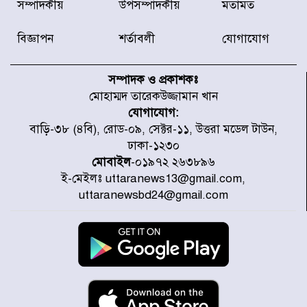
সম্পাদকীয়
উপসম্পাদকীয়
মতামত
তানযীমুল উম্মাহ আলিম মাদরাসা
বিজ্ঞাপন
শর্তাবলী
যোগাযোগ
এসএসসির ফলাফলে মাইলস্টোন
কলেজের প্রশংসনীয় সাফল্য
সম্পাদক ও প্রকাশকঃ
মোহাম্মদ তারেকউজ্জামান খান
যোগাযোগ:
বিমানবাহিনীর উইং কমান্ডার সাইফুর
বাড়ি-৩৮ (৪বি), রোড-০৯, সেক্টর-১১, উত্তরা মডেল টাউন,
রহমানের বিরুদ্ধে গ্রেপ্তারি পরোয়ানা
ঢাকা-১২৩০
মোবাইল
-০১৯৭২ ২৬৩৮৯৬
ই-মেইলঃ uttaranews13@gmail.com,
রাষ্ট্রপতি পদে হতে যাচ্ছে ভোট,
uttaranewsbd24@gmail.com
ইতিহাসে দ্বিতীয়বার
রাষ্ট্রপতি নির্বাচনে ১১ দলীয় জোটের
প্রার্থী কর্নেল অলি আহমদ