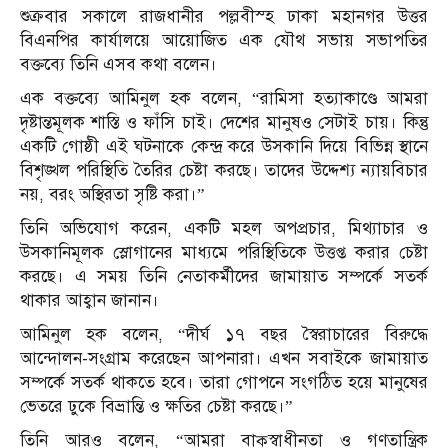
শুক্রবার সকালে রাজধানীর পল্লবীস্হ ঢাকা মহানগর উত্তর
বিএনপির কার্যালয়ে আয়োজিত এক যৌথ সভায় সভাপতির
বক্তব্যে তিনি এসব কথা বলেন।
এক বক্তব্যে আমিনুল হক বলেন, “রামিসা হত্যাকাণ্ডে আমরা
দৃষ্টান্তমূলক শাস্তি ও ফাঁসি চাই। দেশের মানুষও সেটাই চায়। কিন্তু
একটি গোষ্ঠী এই ঘটনাকে কেন্দ্র করে উসকানি দিয়ে বিভিন্ন স্থানে
বিশৃঙ্খল পরিস্থিতি তৈরির চেষ্টা করছে। তাদের উদ্দেশ্য ন্যায়বিচার
নয়, বরং অস্থিরতা সৃষ্টি করা।”
তিনি অভিযোগ করেন, একটি মহল অপপ্রচার, মিথ্যাচার ও
উসকানিমূলক স্লোগানের মাধ্যমে পরিস্থিতিকে উত্তপ্ত করার চেষ্টা
করছে। এ সময় তিনি নেতাকর্মীদের জামায়াত সম্পর্কে সতর্ক
থাকার আহ্বান জানান।
আমিনুল হক বলেন, “দীর্ঘ ১৭ বছর স্বৈরাচারের বিরুদ্ধে
আন্দোলন-সংগ্রাম করেছেন আপনারা। এখন সবাইকে জামায়াত
সম্পর্কে সতর্ক থাকতে হবে। তারা গোপনে সংগঠিত হয়ে মানুষের
ভেতরে ঢুকে বিভ্রান্তি ও ক্ষতির চেষ্টা করছে।”
তিনি আরও বলেন, “আমরা বাক্‌স্বাধীনতা ও গণতান্ত্রিক