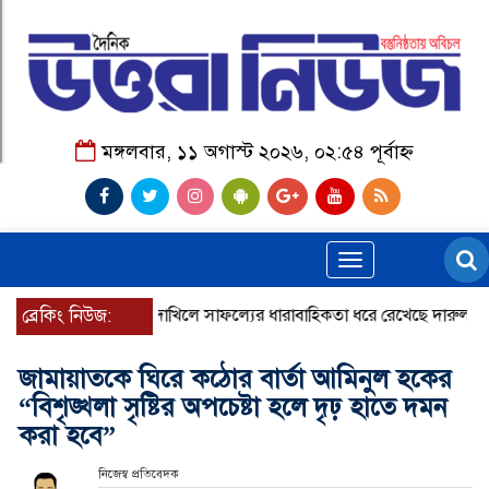
মঙ্গলবার, ১১ অগাস্ট ২০২৬, ০২:৫৪ পূর্বাহ্ন
Toggle
navigation
ব্রেকিং নিউজ:
দাখিলে সাফল্যের ধারাবাহিকতা ধরে রেখেছে দারুল আজহার
জামায়াতকে ঘিরে কঠোর বার্তা আমিনুল হকের
“বিশৃঙ্খলা সৃষ্টির অপচেষ্টা হলে দৃঢ় হাতে দমন
করা হবে”
নিজেস্ব প্রতিবেদক