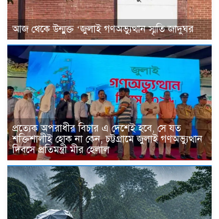
আজ থেকে উন্মুক্ত ‘জুলাই গণঅভ্যুত্থান স্মৃতি জাদুঘর
প্রত্যেক অপরাধীর বিচার এ দেশেই হবে, সে যত
শক্তিশালীই হোক না কেন, চট্টগ্রামে জুলাই গণঅভ্যুত্থান
দিবসে প্রতিমন্ত্রী মীর হেলাল