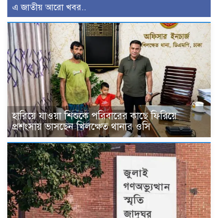
এ জাতীয় আরো খবর..
হারিয়ে যাওয়া শিশুকে পরিবারের কাছে ফিরিয়ে
প্রশংসায় ভাসছেন খিলক্ষেত থানার ওসি