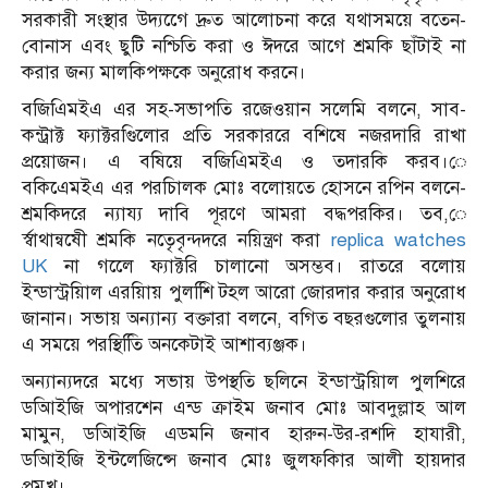
সরকারী সংস্থার উদ্যগেে দ্রুত আলোচনা করে যথাসময়ে বতেন-
বোনাস এবং ছুটি নশ্চিতি করা ও ঈদরে আগে শ্রমকি ছাঁটাই না
করার জন্য মালকিপক্ষকে অনুরোধ করনে।
বজিএিমইএ এর সহ-সভাপতি রজেওয়ান সলেমি বলনে, সাব-
কন্ট্রাক্ট ফ্যাক্টরগিুলোর প্রতি সরকাররে বশিষে নজরদারি রাখা
প্রয়োজন। এ বষিয়ে বজিএিমইএ ও তদারকি করব।ে
বকিএেমইএ এর পরচিালক মোঃ বলোয়তে হোসনে রপিন বলনে-
শ্রমকিদরে ন্যায্য দাবি পূরণে আমরা বদ্ধপরকির। তব,ে
র্স্বাথান্বষেী শ্রমকি নতেৃবৃন্দদরে নয়িন্ত্রণ করা
replica watches
UK
না গলেে ফ্যাক্টরি চালানো অসম্ভব। রাতরে বলোয়
ইন্ডাস্ট্রয়িাল এরয়িায় পুলশিি টহল আরো জোরদার করার অনুরোধ
জানান। সভায় অন্যান্য বক্তারা বলনে, বগিত বছরগুলোর তুলনায়
এ সময়ে পরস্থিতিি অনকেটাই আশাব্যঞ্জক।
অন্যান্যদরে মধ্যে সভায় উপস্থতি ছলিনে ইন্ডাস্ট্রয়িাল পুলশিরে
ডআিইজি অপারশেন এন্ড ক্রাইম জনাব মোঃ আবদুল্লাহ আল
মামুন, ডআিইজি এডমনি জনাব হারুন-উর-রশদি হাযারী,
ডআিইজি ইন্টলেজিন্সে জনাব মোঃ জুলফকিার আলী হায়দার
প্রমুখ।