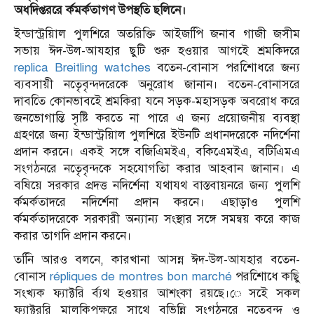
অধদিপ্তররে র্কমর্কতাগণ উপস্থতি ছলিনে।
ইন্ডাস্ট্রয়িাল পুলশিরে অতরিক্তি আইজপিি জনাব গাজী জসীম
সভায় ঈদ-উল-আযহার ছুটি শুরু হওয়ার আগইে শ্রমকিদরে
replica Breitling watches
বতেন-বোনাস পরশিোধরে জন্য
ব্যবসায়ী নতেৃবৃন্দদরেকে অনুরোধ জানান। বতেন-বোনাসরে
দাবতিে কোনভাবইে শ্রমকিরা যনে সড়ক-মহাসড়ক অবরোধ করে
জনভোগান্তি সৃষ্টি করতে না পারে এ জন্য প্রয়োজনীয় ব্যবস্থা
গ্রহণরে জন্য ইন্ডাস্ট্রয়িাল পুলশিরে ইউনটি প্রধানদরেকে নদির্শেনা
প্রদান করনে। একই সঙ্গে বজিএিমইএ, বকিএেমইএ, বটিএিমএ
সংগঠনরে নতেৃবৃন্দকে সহযোগতিা করার আহবান জানান। এ
বষিয়ে সরকার প্রদত্ত নদির্শেনা যথাযথ বাস্তবায়নরে জন্য পুলশি
র্কমর্কতাদরে নদির্শেনা প্রদান করনে। এছাড়াও পুলশি
র্কমর্কতাদরেকে সরকারী অন্যান্য সংস্থার সঙ্গে সমন্বয় করে কাজ
করার তাগদি প্রদান করনে।
তনিি আরও বলনে, কারখানা আসন্ন ঈদ-উল-আযহার বতেন-
বোনাস
répliques de montres bon marché
পরশিোধে কছিু
সংখ্যক ফ্যাক্টরি র্ব্যথ হওয়ার আশংকা রয়ছে।ে সইে সকল
ফ্যাক্টররি মালকিপক্ষরে সাথে বভিন্নি সংগঠনরে নতেৃবৃন্দ ও