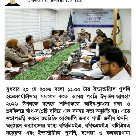
আপডেট টাইম: বৃহস্পতিবার, ২১ মে, ২০২৬
বুধবার ২০ মে ২০২৬ বলো ১১.০০ টায় ইন্ডাস্ট্রয়িাল পুলশি
হডেকোর্য়ার্টাসরে সম্মলেন কক্ষে আসন্ন পবত্রি ঈদ-উল-আযহা/
২০২৬ উপলক্ষে দশেরে শল্পিাঞ্চলে আইন-শৃঙ্খলা রক্ষা ও
শ্রমকিদরে র্স্বাথ-সংশ্লষ্টি বষিয়ে এক সমন্বয় সভা অনুষ্ঠতি হয়। এতে
সভাপতত্বি করনে অতরিক্তি আইজপিি জনাব গাজী জসীম উদ্দনি।
অনুষ্ঠানে অন্যান্যদরে মধ্যে বজিএিমইএ, বকিএেমইএ, বটিএিমএ
নতেৃবৃন্দ এবং ইন্ডাস্ট্রয়িাল পুলশি, বপেজা ও কলকারখানা