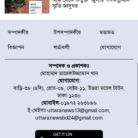
আজ থেকে উন্মুক্ত ‘জুলাই গণঅভ্যুত্থান
স্মৃতি জাদুঘর
রাজধানীর উত্তরা আঞ্চলিক পাসপোর্ট
সম্পাদকীয়
উপসম্পাদকীয়
মতামত
অফিসের সামনে দালাল চক্রের ১৩ জন
সদস্যকে বিভিন্ন মেয়াদে সাজা প্রদান
করেছে র‌্যাব-১
বিজ্ঞাপন
শর্তাবলী
যোগাযোগ
হরমুজ প্রণালি নিয়ে ওমানের সঙ্গে চুক্তি
চূড়ান্ত পর্যায়ে : ইরান
সম্পাদক ও প্রকাশকঃ
মোহাম্মদ তারেকউজ্জামান খান
যোগাযোগ:
প্রত্যেক অপরাধীর বিচার এ দেশেই
বাড়ি-৩৮ (৪বি), রোড-০৯, সেক্টর-১১, উত্তরা মডেল টাউন,
হবে, সে যত শক্তিশালীই হোক না কেন,
ঢাকা-১২৩০
চট্টগ্রামে জুলাই গণঅভ্যুত্থান দিবসে
প্রতিমন্ত্রী মীর হেলাল
মোবাইল
-০১৯৭২ ২৬৩৮৯৬
ই-মেইলঃ uttaranews13@gmail.com,
আগামী ৫ দিন বৃষ্টির আভাস
uttaranewsbd24@gmail.com