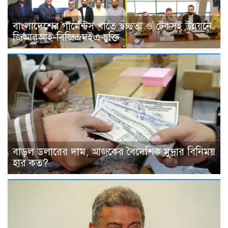
বাংলাদেশের গার্মেন্টস খাতে স্বচ্ছতা ও টেকসই উন্নয়নে
জিআরআই-বিজিএমইএ চুক্তি
বাড়ল ডলারের দাম, আজকের বৈদেশিক মুদ্রার বিনিময়
হার কত?