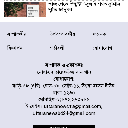
আজ থেকে উন্মুক্ত ‘জুলাই গণঅভ্যুত্থান
স্মৃতি জাদুঘর
রাজধানীর উত্তরা আঞ্চলিক পাসপোর্ট
সম্পাদকীয়
উপসম্পাদকীয়
মতামত
অফিসের সামনে দালাল চক্রের ১৩ জন
সদস্যকে বিভিন্ন মেয়াদে সাজা প্রদান
করেছে র‌্যাব-১
বিজ্ঞাপন
শর্তাবলী
যোগাযোগ
হরমুজ প্রণালি নিয়ে ওমানের সঙ্গে চুক্তি
চূড়ান্ত পর্যায়ে : ইরান
সম্পাদক ও প্রকাশকঃ
মোহাম্মদ তারেকউজ্জামান খান
যোগাযোগ:
প্রত্যেক অপরাধীর বিচার এ দেশেই
বাড়ি-৩৮ (৪বি), রোড-০৯, সেক্টর-১১, উত্তরা মডেল টাউন,
হবে, সে যত শক্তিশালীই হোক না কেন,
ঢাকা-১২৩০
চট্টগ্রামে জুলাই গণঅভ্যুত্থান দিবসে
প্রতিমন্ত্রী মীর হেলাল
মোবাইল
-০১৯৭২ ২৬৩৮৯৬
ই-মেইলঃ uttaranews13@gmail.com,
আগামী ৫ দিন বৃষ্টির আভাস
uttaranewsbd24@gmail.com