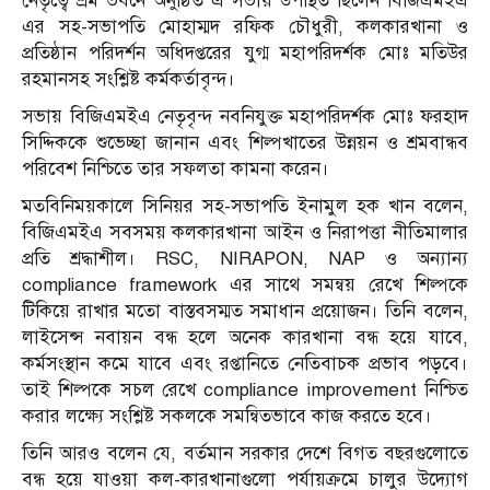
নেতৃত্বে শ্রম ভবনে অনুষ্ঠিত এ সভায় উপস্থিত ছিলেন বিজিএমইএ
এর সহ-সভাপতি মোহাম্মদ রফিক চৌধুরী, কলকারখানা ও
প্রতিষ্ঠান পরিদর্শন অধিদপ্তরের যুগ্ম মহাপরিদর্শক মোঃ মতিউর
রহমানসহ সংশ্লিষ্ট কর্মকর্তাবৃন্দ।
সভায় বিজিএমইএ নেতৃবৃন্দ নবনিযুক্ত মহাপরিদর্শক মোঃ ফরহাদ
সিদ্দিককে শুভেচ্ছা জানান এবং শিল্পখাতের উন্নয়ন ও শ্রমবান্ধব
পরিবেশ নিশ্চিতে তার সফলতা কামনা করেন।
মতবিনিময়কালে সিনিয়র সহ-সভাপতি ইনামুল হক খান বলেন,
বিজিএমইএ সবসময় কলকারখানা আইন ও নিরাপত্তা নীতিমালার
প্রতি শ্রদ্ধাশীল। RSC, NIRAPON, NAP ও অন্যান্য
compliance framework এর সাথে সমন্বয় রেখে শিল্পকে
টিকিয়ে রাখার মতো বাস্তবসম্মত সমাধান প্রয়োজন। তিনি বলেন,
লাইসেন্স নবায়ন বন্ধ হলে অনেক কারখানা বন্ধ হয়ে যাবে,
কর্মসংস্থান কমে যাবে এবং রপ্তানিতে নেতিবাচক প্রভাব পড়বে।
তাই শিল্পকে সচল রেখে compliance improvement নিশ্চিত
করার লক্ষ্যে সংশ্লিষ্ট সকলকে সমন্বিতভাবে কাজ করতে হবে।
তিনি আরও বলেন যে, বর্তমান সরকার দেশে বিগত বছরগুলোতে
বন্ধ হয়ে যাওয়া কল-কারখানাগুলো পর্যায়ক্রমে চালুর উদ্যোগ