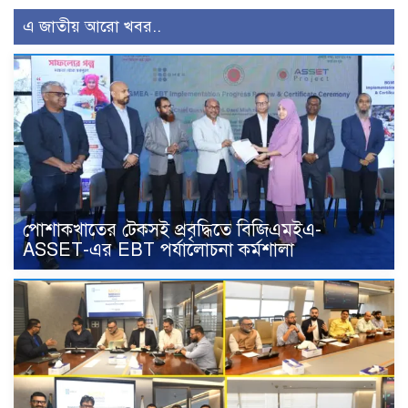
এ জাতীয় আরো খবর..
পোশাকখাতের টেকসই প্রবৃদ্ধিতে বিজিএমইএ-
ASSET-এর EBT পর্যালোচনা কর্মশালা