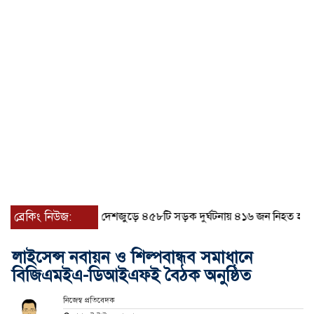
ব্রেকিং নিউজ:
জুলাইয়ে দেশজুড়ে ৪৫৮টি সড়ক দুর্ঘটনায় ৪১৬ জন নিহত হয়েছেন
লাইসেন্স নবায়ন ও শিল্পবান্ধব সমাধানে
বিজিএমইএ-ডিআইএফই বৈঠক অনুষ্ঠিত
নিজেস্ব প্রতিবেদক