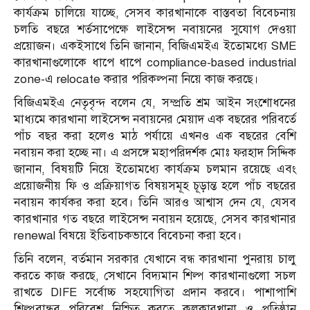
কার্যক্রম চালিয়ে যাচ্ছে, সেসব কারখানাকে বাস্তবতা বিবেচনায়
চলতি বছরে শর্তসাপেক্ষে লাইসেন্স নবায়নের সুযোগ দেওয়া
প্রয়োজন। একইসাথে তিনি জানান, বিজিএমইএ ইতোমধ্যে SME
কারখানাগুলোকে ধাপে ধাপে compliance-based industrial
zone-এ relocate করার পরিকল্পনা নিয়ে কাজ করছে।
বিজিএমইএ নেতৃবৃন্দ বলেন যে, সম্প্রতি শ্রম আইন সংশোধনের
মাধ্যমে কারখানা লাইসেন্স নবায়নের মেয়াদ এক বছরের পরিবর্তে
পাঁচ বছর করা হলেও মাঠ পর্যায়ে এখনও এক বছরের বেশি
নবায়ন করা হচ্ছে না। এ প্রসঙ্গে মহাপরিদর্শক মোঃ ফরহাদ সিদ্দিক
জানান, বিষয়টি নিয়ে ইতোমধ্যে কার্যক্রম চলমান রয়েছে এবং
প্রয়োজনীয় ফি ও প্রক্রিয়াগত বিষয়সমূহ চূড়ান্ত হলে পাঁচ বছরের
নবায়ন কার্যকর করা হবে। তিনি আরও আশ্বাস দেন যে, যেসব
কারখানার গত বছরে লাইসেন্স নবায়ন হয়েছে, সেসব কারখানার
renewal বিষয়ে ইতিবাচকভাবে বিবেচনা করা হবে।
তিনি বলেন, বর্তমান সরকার যেখানে বন্ধ কারখানা পুনরায় চালু
করতে কাজ করছে, সেখানে বিদ্যমান শিল্প কারখানাগুলো সচল
রাখতে DIFE সর্বোচ্চ সহযোগিতা প্রদান করবে। পাশাপাশি
শিল্পবান্ধব পরিবেশ নিশ্চিত করতে কলকারখানা ও প্রতিষ্ঠান