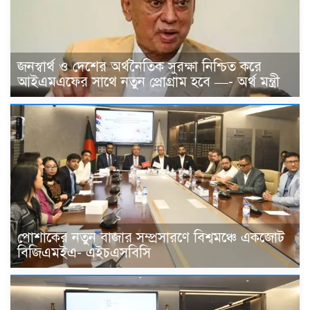
জনস্বার্থ ও দেশের অর্থনৈতিক সুরক্ষা নিশ্চিত করে
আইএমএফের সাথে নতুন প্রোগ্রাম হবে —- অর্থ মন্ত্রী
পোশাকের নতুন বাজার সম্প্রসারণে বিশ্বমঞ্চে একজোট
বিজিএমইএ- এইচএসবিসি