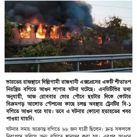
ভারতের রাজস্থানে দিল্লিগামী রাজধানী এক্সপ্রেসের একটি শীতাতপ
নিয়ন্ত্রিত বগিতে আগুন লাগার ঘটনা ঘটেছে। এনডিটিভির তথ্য
অনুযায়ী, আজ রোববার ভোর পৌনে ছয়টার দিকে কোটার
বিক্রমগড় আলোত স্টেশনের কাছে চলন্ত অবস্থায় ট্রেনটির বি-১
বগিতে আগুন ধরে যায়। তবে এ ঘটনায় কোনো হতাহতের খবর
পাওয়া যায়নি।
ঘটনার সময় আক্রান্ত বগিতে ৬৮ জন যাত্রী ছিলেন। দ্রুত সকলকে
নিরাপদে সরিয়ে অন্য বগিতে স্থানান্তর করা হয়। এরপর আগুনে