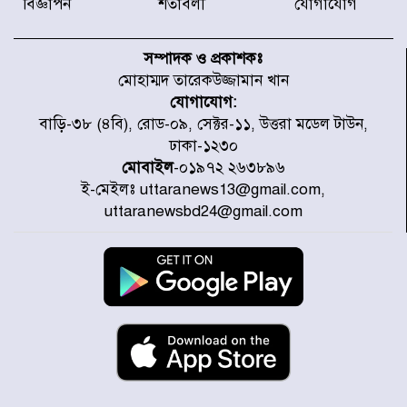
বিজ্ঞাপন
শর্তাবলী
যোগাযোগ
সন্দ্বীপের চরে বিপদে পড়া কচ্ছপ উদ্ধার
সাগরে অবমুক্ত
সম্পাদক ও প্রকাশকঃ
মোহাম্মদ তারেকউজ্জামান খান
যোগাযোগ:
মাতারবাড়ী পৌঁছে নির্ধারিত কর্মসূচিতে
বাড়ি-৩৮ (৪বি), রোড-০৯, সেক্টর-১১, উত্তরা মডেল টাউন,
যোগ দিয়েছেন প্রধানমন্ত্রী
ঢাকা-১২৩০
মোবাইল
-০১৯৭২ ২৬৩৮৯৬
ই-মেইলঃ uttaranews13@gmail.com,
জাতীয় সাংবাদিক সংস্থার পিরোজপুর
uttaranewsbd24@gmail.com
জেলা কমিটি অনুমোদন
গণঅভ্যুত্থানের তথ্য বিশ্বমিডিয়ায় পৌঁছে
দিতেন আদীব, গুমের চেষ্টা ৩ বার
বাঁশখালীকে বন্যা মুক্ত করার সকল
পদক্ষেপ নেয়া হবে- আসাদুল হাবিব দুলু
এমপি