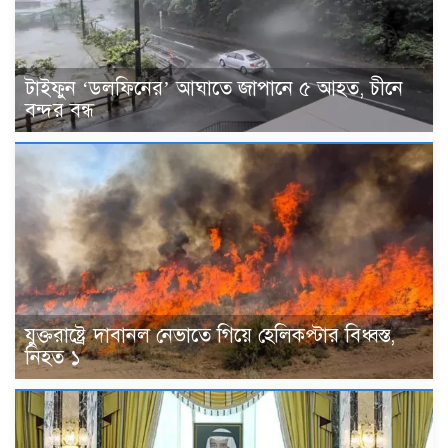
টাইফুন ‘ডলফিনের’ আঘাতে জাপানে ৫ আহত, চীনে
বন্দর বন্ধ
যুক্তরাষ্ট্রে দাবানল নেভাতে গিয়ে হেলিকপ্টার বিধ্বস্ত,
নিহত ১