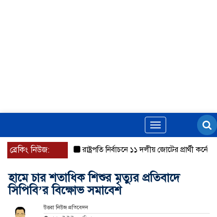
Toggle
navigation
ব্রেকিং নিউজ:
রাষ্ট্রপতি নির্বাচনে ১১ দলীয় জোটের প্রার্থী কর্নেল অল
হামে চার শতাধিক শিশুর মৃত্যুর প্রতিবাদে
সিপিবি’র বিক্ষোভ সমাবেশ
উত্তরা নিউজ প্রতিবেদন