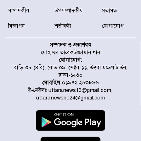
ডিএমপির অভিযানে ২৪ ঘণ্টায় গ্রেপ্তার
সম্পাদকীয়
উপসম্পাদকীয়
মতামত
৫০৪, উদ্ধার মাদক-অস্ত্র
বিজ্ঞাপন
শর্তাবলী
যোগাযোগ
সন্দ্বীপের চরে বিপদে পড়া কচ্ছপ উদ্ধার
সাগরে অবমুক্ত
সম্পাদক ও প্রকাশকঃ
মোহাম্মদ তারেকউজ্জামান খান
যোগাযোগ:
মাতারবাড়ী পৌঁছে নির্ধারিত কর্মসূচিতে
বাড়ি-৩৮ (৪বি), রোড-০৯, সেক্টর-১১, উত্তরা মডেল টাউন,
যোগ দিয়েছেন প্রধানমন্ত্রী
ঢাকা-১২৩০
মোবাইল
-০১৯৭২ ২৬৩৮৯৬
ই-মেইলঃ uttaranews13@gmail.com,
জাতীয় সাংবাদিক সংস্থার পিরোজপুর
uttaranewsbd24@gmail.com
জেলা কমিটি অনুমোদন
গণঅভ্যুত্থানের তথ্য বিশ্বমিডিয়ায় পৌঁছে
দিতেন আদীব, গুমের চেষ্টা ৩ বার