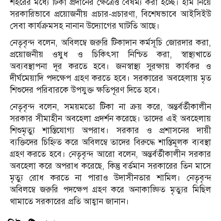
শহরের মধ্যে টিকা প্রদানের ক্ষেত্রেও বৈষম্য করা হচ্ছে। হাম নিয়ে
সরকারিভাবে প্রয়োজনীয় প্রচার-প্রচারণা, বিশেষভাবে আইসিইউ
সেবা কার্যক্রমসহ নানান উদ্যোগের ঘাটতি আছে।
নেতৃবৃন্দ বলেন, অবিলম্বে জরুরি টিকাদান কর্মসূচি জোরদার করা,
প্রয়োজনীয় ওষুধ ও চিকিৎসা নিশ্চিত করা, স্বাস্থ্যখাতে
অব্যবস্থাপনা দূর করতে হবে। জনস্বাস্থ্য সুরক্ষায় কার্যকর ও
দীর্ঘমেয়াদি পদক্ষেপ গ্রহণ করতে হবে। সরকারের অবহেলায় মৃত
শিশুদের পরিবারকে উপযুক্ত ক্ষতিপূরণ দিতে হবে।
নেতৃবৃন্দ বলেন, সময়মতো টিকা না ক্রয় করে, অন্তর্বর্তীকালীন
সরকার সীমাহীন অবহেলা প্রদর্শন করেছে। তাদের এই অবহেলায়
শিশুমৃত্যু শাস্তিযোগ্য অপরাধ। সরকার ও প্রশাসনের দায়ী
ব্যক্তিদের চিহ্নিত করে অবিলম্বে তাদের বিরুদ্ধে শাস্তিমূলক ব্যবস্থা
গ্রহণ করতে হবে। নেতৃবৃন্দ আরো বলেন, অন্তর্বর্তীকালীন সরকার
অবহেলা করে অপরাধ করেছে, কিন্তু বর্তমান সরকারের তিন মাসে
মৃত্যু রোধ করতে না পারাও উদাসীনতার শামিল। নেতৃবৃন্দ
অবিলম্বে জরুরি পদক্ষেপ গ্রহণ করে অনাকাঙ্ক্ষিত মৃত্যুর মিছিল
থামাতে সরকারের প্রতি আহ্বান জানান।