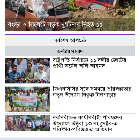
বগুড়া ও সিলেটে সড়ক দুর্ঘটনায় নিহত ১৫
সর্বশেষ আপডেট
জনপ্রিয় সংবাদ
রাষ্ট্রপতি নির্বাচনে ১১ দলীয় জোটের
প্রার্থী কর্নেল অলি আহমদ
ডিএনসিসির সঙ্গে সমন্বয়ে পরিচ্ছন্নতার
নতুন উদ্যোগ নিকুঞ্জ-টানপাড়ায়
নবনির্বাচিত কার্যনির্বাহী পরিষদের
উদ্যোগে উত্তরা ১৩ নং সেক্টর-এ
পরিষ্কার-পরিচ্ছন্নতা অভিযান