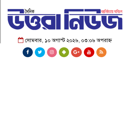
সোমবার, ১০ অগাস্ট ২০২৬, ০৩:০৬ অপরাহ্ন