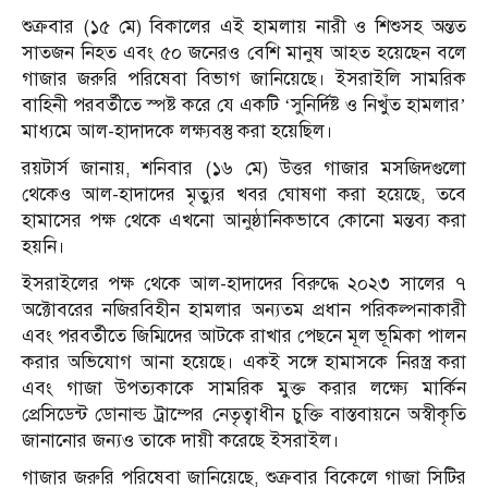
শুক্রবার (১৫ মে) বিকালের এই হামলায় নারী ও শিশুসহ অন্তত
সাতজন নিহত এবং ৫০ জনেরও বেশি মানুষ আহত হয়েছেন বলে
গাজার জরুরি পরিষেবা বিভাগ জানিয়েছে। ইসরাইলি সামরিক
বাহিনী পরবর্তীতে স্পষ্ট করে যে একটি ‘সুনির্দিষ্ট ও নিখুঁত হামলার’
মাধ্যমে আল-হাদাদকে লক্ষ্যবস্তু করা হয়েছিল।
রয়টার্স জানায়, শনিবার (১৬ মে) উত্তর গাজার মসজিদগুলো
থেকেও আল-হাদাদের মৃত্যুর খবর ঘোষণা করা হয়েছে, তবে
হামাসের পক্ষ থেকে এখনো আনুষ্ঠানিকভাবে কোনো মন্তব্য করা
হয়নি।
ইসরাইলের পক্ষ থেকে আল-হাদাদের বিরুদ্ধে ২০২৩ সালের ৭
অক্টোবরের নজিরবিহীন হামলার অন্যতম প্রধান পরিকল্পনাকারী
এবং পরবর্তীতে জিম্মিদের আটকে রাখার পেছনে মূল ভূমিকা পালন
করার অভিযোগ আনা হয়েছে। একই সঙ্গে হামাসকে নিরস্ত্র করা
এবং গাজা উপত্যকাকে সামরিক মুক্ত করার লক্ষ্যে মার্কিন
প্রেসিডেন্ট ডোনাল্ড ট্রাম্পের নেতৃত্বাধীন চুক্তি বাস্তবায়নে অস্বীকৃতি
জানানোর জন্যও তাকে দায়ী করেছে ইসরাইল।
গাজার জরুরি পরিষেবা জানিয়েছে, শুক্রবার বিকেলে গাজা সিটির