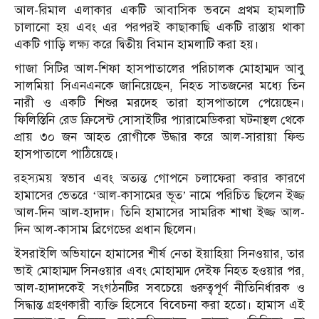
আল-রিমাল এলাকার একটি আবাসিক ভবনে প্রথম হামলাটি
চালানো হয় এবং এর পরপরই কাছাকাছি একটি রাস্তায় থাকা
একটি গাড়ি লক্ষ্য করে দ্বিতীয় বিমান হামলাটি করা হয়।
গাজা সিটির আল-শিফা হাসপাতালের পরিচালক মোহাম্মদ আবু
সালমিয়া সিএনএনকে জানিয়েছেন, নিহত সাতজনের মধ্যে তিন
নারী ও একটি শিশুর মরদেহ তারা হাসপাতালে পেয়েছেন।
ফিলিস্তিনি রেড ক্রিসেন্ট সোসাইটির প্যারামেডিকরা ঘটনাস্থল থেকে
প্রায় ৩০ জন আহত রোগীকে উদ্ধার করে আল-সারায়া ফিল্ড
হাসপাতালে পাঠিয়েছে।
রহস্যময় স্বভাব এবং অত্যন্ত গোপনে চলাফেরা করার কারণে
হামাসের ভেতরে ‘আল-কাসামের ভূত’ নামে পরিচিত ছিলেন ইজ্জ
আল-দিন আল-হাদাদ। তিনি হামাসের সামরিক শাখা ইজ্জ আল-
দিন আল-কাসাম ব্রিগেডের প্রধান ছিলেন।
ইসরাইলি অভিযানে হামাসের শীর্ষ নেতা ইয়াহিয়া সিনওয়ার, তার
ভাই মোহাম্মদ সিনওয়ার এবং মোহাম্মদ দেইফ নিহত হওয়ার পর,
আল-হাদাদকেই সংগঠনটির সবচেয়ে গুরুত্বপূর্ণ নীতিনির্ধারক ও
সিদ্ধান্ত গ্রহণকারী ব্যক্তি হিসেবে বিবেচনা করা হতো। হামাস এই