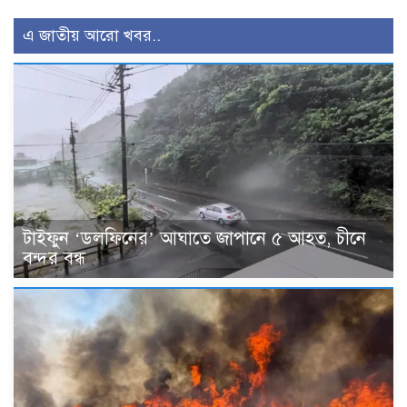
এ জাতীয় আরো খবর..
টাইফুন ‘ডলফিনের’ আঘাতে জাপানে ৫ আহত, চীনে
বন্দর বন্ধ