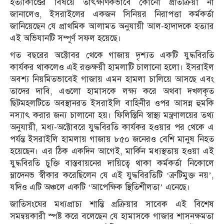
হত্যাকাণ্ডের বিষয়ে তাৎক্ষণিকভাবে কোনো প্রতিক্রিয়া না
জানালেও, ইসরাইলের একজন সিনিয়র নিরাপত্তা কর্মকর্তা
জানিয়েছেন যে প্রাথমিক আলামত অনুযায়ী আল-হাদাদকে হত্যার
এই অভিযানটি সম্পূর্ণ সফল হয়েছে।
গত বছরের অক্টোবর থেকে গাজায় দৃশ্যত একটি যুদ্ধবিরতি
কার্যকর থাকলেও এই রক্তক্ষয়ী হামলাটি চালানো হলো। ইসরাইল
অবশ্য নিয়মিতভাবেই গাজায় এমন হামলা চালিয়ে আসছে এবং
তাদের দাবি, এগুলো হামাসকে লক্ষ্য করে অথবা দখলকৃত
ছিটমহলটিতে অবস্থানরত ইসরাইলি বাহিনীর ওপর আসন্ন হুমকি
নস্যাৎ করার জন্য চালানো হয়। ফিলিস্তিনি স্বাস্থ্য মন্ত্রণালয়ের তথ্য
অনুযায়ী, মধ্য-অক্টোবরে যুদ্ধবিরতি কার্যকর হওয়ার পর থেকে এ
পর্যন্ত ইসরাইলি হামলায় গাজায় ৮৫০ জনেরও বেশি মানুষ নিহত
হয়েছেন। এর ঠিক একদিন আগেই, মার্কিন মধ্যস্থতায় হওয়া এই
যুদ্ধবিরতি চুক্তি বাস্তবায়নের দায়িত্বে থাকা কর্মকর্তা নিকোলে
ম্লাদেনভ স্বীকার করেছিলেন যে এই যুদ্ধবিরতিটি ‘ত্রুটিমুক্ত নয়’,
যদিও এটি অঞ্চলে একটি ‘আপেক্ষিক স্থিতিশীলতা’ এনেছে।
জাতিসংঘের মধ্যপ্রাচ্য শান্তি প্রক্রিয়ার সাবেক এই বিশেষ
সমন্বয়কারী স্পষ্ট করে বলেছেন যে হামাসকে গাজার শাসনক্ষমতা