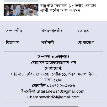
রাষ্ট্রপতি নির্বাচনে ১১ দলীয় জোটের
প্রার্থী কর্নেল অলি আহমদ
ডিএনসিসির সঙ্গে সমন্বয়ে পরিচ্ছন্নতার
সম্পাদকীয়
উপসম্পাদকীয়
মতামত
নতুন উদ্যোগ নিকুঞ্জ-টানপাড়ায়
বিজ্ঞাপন
শর্তাবলী
যোগাযোগ
নবনির্বাচিত কার্যনির্বাহী পরিষদের
উদ্যোগে উত্তরা ১৩ নং সেক্টর-এ
সম্পাদক ও প্রকাশকঃ
পরিষ্কার-পরিচ্ছন্নতা অভিযান
মোহাম্মদ তারেকউজ্জামান খান
যোগাযোগ:
ডিএমপির অভিযানে ২৪ ঘণ্টায় গ্রেপ্তার
বাড়ি-৩৮ (৪বি), রোড-০৯, সেক্টর-১১, উত্তরা মডেল টাউন,
৫০৪, উদ্ধার মাদক-অস্ত্র
ঢাকা-১২৩০
মোবাইল
-০১৯৭২ ২৬৩৮৯৬
ই-মেইলঃ uttaranews13@gmail.com,
সন্দ্বীপের চরে বিপদে পড়া কচ্ছপ উদ্ধার
uttaranewsbd24@gmail.com
সাগরে অবমুক্ত