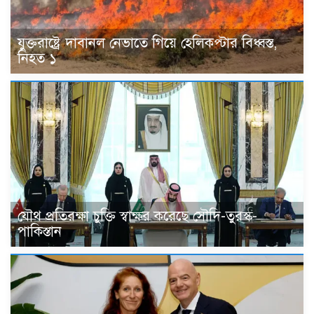
যুক্তরাষ্ট্রে দাবানল নেভাতে গিয়ে হেলিকপ্টার বিধ্বস্ত,
নিহত ১
যৌথ প্রতিরক্ষা চুক্তি স্বাক্ষর করেছে সৌদি-তুরস্ক-
পাকিস্তান