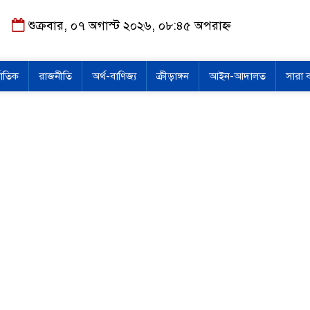
শুক্রবার, ০৭ অগাস্ট ২০২৬, ০৮:৪৫ অপরাহ্ন
জাতিক
রাজনীতি
অর্থ-বাণিজ্য
ক্রীড়াঙ্গন
আইন-আদালত
সারা 