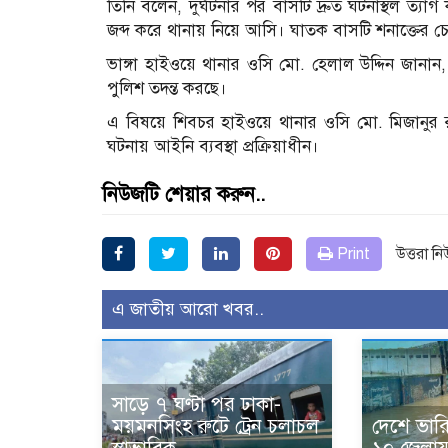
তিনি বলেন, দুর্ঘটনার পর বাসটি দ্রুত ঘটনাস্থল ত্যা
জব্দ করে থানায় নিয়ে আসি। ঘাতক বাসটি শনাক্তের চেষ
ভাঙ্গা হাইওয়ে থানার ওসি মো. হেলাল উদ্দিন জানান
পুলিশ তদন্ত করছে।
এ বিষয়ে শিবচর হাইওয়ে থানার ওসি মো. মিজানুর রহ
ঘটনায় আইনি ব্যবস্থা প্রক্রিয়াধীন।
নিউজটি শেয়ার করুন..
Print
উত্তরা ন
এ জাতীয় আরো খবর..
সাড়ে ৭ ঘণ্টা পর ঢাকা-
ময়মনসিংহ রুটে ট্রেন চলাচল
দেশে ভারি ব