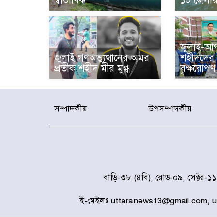
স্বাভাবিক
১০ জেলায় 
জুলাই-আগ
জুলাই গণঅভ্যুত্থানের অমর
শহীদদের স
প্রতীক শহীদ মীর মুগ্ধ
বৃক্ষরোপণ 
সম্পাদকীয়
উপসম্পাদকীয়
বাড়ি-৩৮ (৪বি), রোড-০৯, সেক্টর-১
ই-মেইলঃ uttaranews13@gmail.com, 