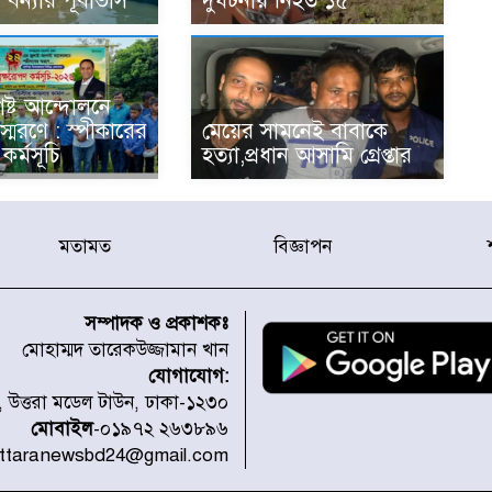
বন্যার পূর্বাভাস
দুর্ঘটনায় নিহত ১৫
ষ্ট আন্দোলনে
্মরণে : স্পীকারের
মেয়ের সামনেই বাবাকে
কর্মসূচি
হত্যা,প্রধান আসামি গ্রেপ্তার
মতামত
বিজ্ঞাপন
সম্পাদক ও প্রকাশকঃ
মোহাম্মদ তারেকউজ্জামান খান
যোগাযোগ:
১, উত্তরা মডেল টাউন, ঢাকা-১২৩০
মোবাইল
-০১৯৭২ ২৬৩৮৯৬
uttaranewsbd24@gmail.com