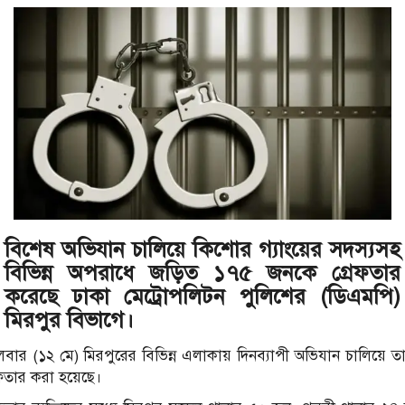
বিশেষ অভিযান চালিয়ে কিশোর গ্যাংয়ের সদস্যসহ
বিভিন্ন অপরাধে জড়িত ১৭৫ জনকে গ্রেফতার
করেছে ঢাকা মেট্রোপলিটন পুলিশের (ডিএমপি)
মিরপুর বিভাগে।
গলবার (১২ মে) মিরপুরের বিভিন্ন এলাকায় দিনব্যাপী অভিযান চালিয়ে ত
েফতার করা হয়েছে।