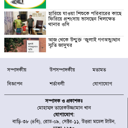
হারিয়ে যাওয়া শিশুকে পরিবারের কাছে
ফিরিয়ে প্রশংসায় ভাসছেন খিলক্ষেত
থানার ওসি
আজ থেকে উন্মুক্ত ‘জুলাই গণঅভ্যুত্থান
স্মৃতি জাদুঘর
রাজধানীর উত্তরা আঞ্চলিক পাসপোর্ট
সম্পাদকীয়
উপসম্পাদকীয়
মতামত
অফিসের সামনে দালাল চক্রের ১৩ জন
সদস্যকে বিভিন্ন মেয়াদে সাজা প্রদান
করেছে র‌্যাব-১
বিজ্ঞাপন
শর্তাবলী
যোগাযোগ
হরমুজ প্রণালি নিয়ে ওমানের সঙ্গে চুক্তি
চূড়ান্ত পর্যায়ে : ইরান
সম্পাদক ও প্রকাশকঃ
মোহাম্মদ তারেকউজ্জামান খান
যোগাযোগ:
প্রত্যেক অপরাধীর বিচার এ দেশেই
বাড়ি-৩৮ (৪বি), রোড-০৯, সেক্টর-১১, উত্তরা মডেল টাউন,
হবে, সে যত শক্তিশালীই হোক না কেন,