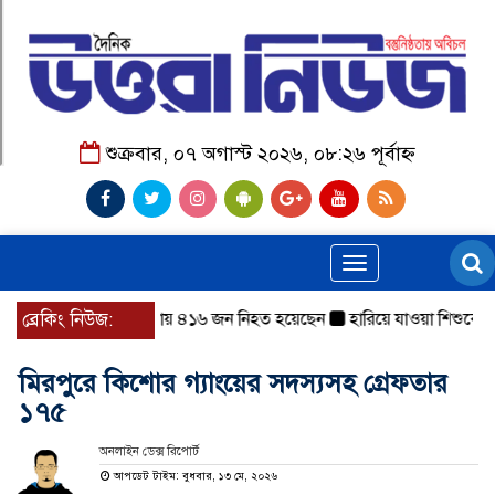
শুক্রবার, ০৭ অগাস্ট ২০২৬, ০৮:২৬ পূর্বাহ্ন
Toggle
navigation
৪৫৮টি সড়ক দুর্ঘটনায় ৪১৬ জন নিহত হয়েছেন
ব্রেকিং নিউজ:
হারিয়ে যাওয়া শিশুকে পরিব
মিরপুরে কিশোর গ্যাংয়ের সদস্যসহ গ্রেফতার
১৭৫
অনলাইন ডেক্স রিপোর্ট
আপডেট টাইম: বুধবার, ১৩ মে, ২০২৬