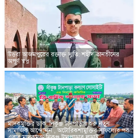
উত্তরা আজমপুরের রক্তাক্ত স্মৃতি: শহীদ তানভীনের
অপূর্ণ স্বপ্ন
মাদকমুক্তির ডাক, নিকুঞ্জ টানপাড়ায় শুরু নতুন
সামাজিক আন্দোলন , অটোরিকশামুক্তির সাফল্যের পর
এবার মাদকমুক্ত নিকুঞ্জ টানপাড়ার লড়াই