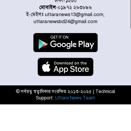
ঢাকা-১২৩০
চট্টগ্রামে জুলাই গণঅভ্যুত্থান দিবসে
প্রতিমন্ত্রী মীর হেলাল
মোবাইল
-০১৯৭২ ২৬৩৮৯৬
ই-মেইলঃ uttaranews13@gmail.com,
আগামী ৫ দিন বৃষ্টির আভাস
uttaranewsbd24@gmail.com
হাসিনার বক্তব্য প্রচারে ভারতের সমর্থন
নেই
জুলাই গণঅভ্যুত্থানে আহত যোদ্ধা
মিতুর খোঁজ নিলেন প্রধানমন্ত্রী
© সর্বস্বত্ব স্বত্বাধিকার সংরক্ষিত ২০১৩-২০২৫ | Technical
Support:
Uttara News Team
উত্তরায় জুলাই গণঅভ্যুত্থানের ৯২
শহীদের তালিকা প্রকাশ করল JRA