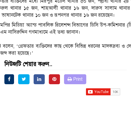
েফতার ব্যক্তিদের মধ্যে মিরপুর মডেল থানার ৫০ জন, পল্লবী থানার ২৪
রুল থানার ১৫ জন, শাহআলী থানার ১৬ জন, দারুস সালাম থানা
 ভাষানটেক থানার ১০ জন ও রূপনগর থানার ১৬ জন রয়েছেন।
মপির মিডিয়া অ্যান্ড পাবলিক রিলেশন্স বিভাগের ডিসি উপ-কমিশনার (ড
এম নাসিরুদ্দিন গণমাধ্যমে এই তথ্য জানান।
ি বলেন, ‘গ্রেফতার ব্যক্তিদের কাছ থেকে বিভিন্ন ধরনের মাদকদ্রব্য ও দ
্র জব্দ করা হয়েছে।’
নিউজটি শেয়ার করুন..
Print