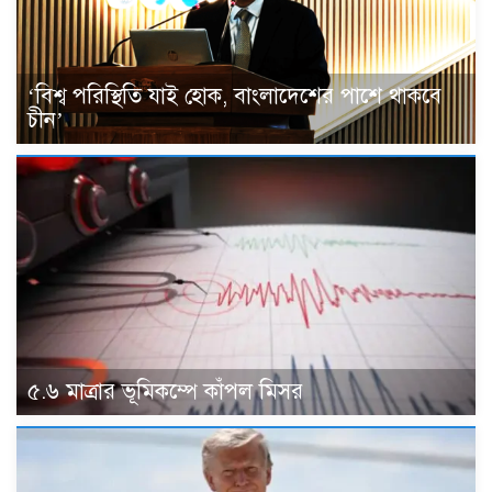
‘বিশ্ব পরিস্থিতি যাই হোক, বাংলাদেশের পাশে থাকবে
চীন’
৫.৬ মাত্রার ভূমিকম্পে কাঁপল মিসর