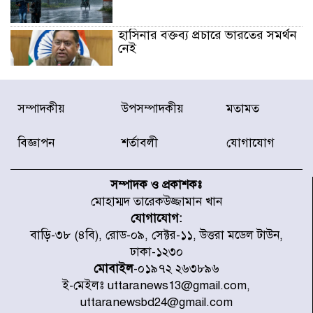
হাসিনার বক্তব্য প্রচারে ভারতের সমর্থন
নেই
জুলাই গণঅভ্যুত্থানে আহত যোদ্ধা
সম্পাদকীয়
উপসম্পাদকীয়
মতামত
মিতুর খোঁজ নিলেন প্রধানমন্ত্রী
বিজ্ঞাপন
শর্তাবলী
যোগাযোগ
উত্তরায় জুলাই গণঅভ্যুত্থানের ৯২
শহীদের তালিকা প্রকাশ করল JRA
সম্পাদক ও প্রকাশকঃ
মোহাম্মদ তারেকউজ্জামান খান
যোগাযোগ:
জুলাই গণঅভ্যুত্থানে উত্তরায় সর্বকনিষ্ঠ
বাড়ি-৩৮ (৪বি), রোড-০৯, সেক্টর-১১, উত্তরা মডেল টাউন,
শহীদ জাবির ইব্রাহীম: এক শিশুর রক্তে
ঢাকা-১২৩০
লেখা ইতিহাস
মোবাইল
-০১৯৭২ ২৬৩৮৯৬
ই-মেইলঃ uttaranews13@gmail.com,
রাজধানীতে আজ বৃষ্টির সম্ভাবনা, যা
uttaranewsbd24@gmail.com
জানাল আবহাওয়া অধিদপ্তর