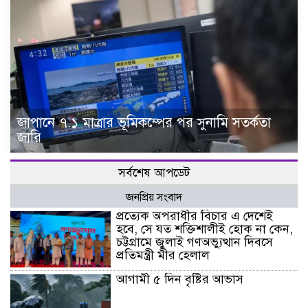
জাপানে ৭.১ মাত্রার ভূমিকম্পের পর সুনামি সতর্কতা
জারি
সর্বশেষ আপডেট
জনপ্রিয় সংবাদ
প্রত্যেক অপরাধীর বিচার এ দেশেই
হবে, সে যত শক্তিশালীই হোক না কেন,
চট্টগ্রামে জুলাই গণঅভ্যুত্থান দিবসে
প্রতিমন্ত্রী মীর হেলাল
আগামী ৫ দিন বৃষ্টির আভাস