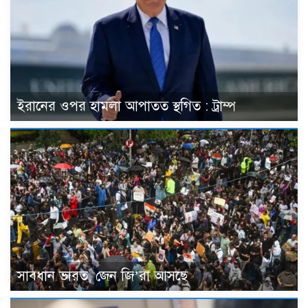
ইরানের ওপর হামলা আপাতত স্থগিত : ট্রাম্প
সাবধান ভারত, জেন জি’রা আসছে