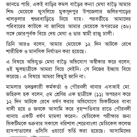
জানতে পারি, একই বাড়ির কমল বাড়ৈর কন্যা মেঘা বাড়ৈ আমার
শিশু মেয়েকে ফুসলিয়ে মুকসুদপুর উপজেলার জলিরপাড়ের
খালকুলার শ্বশুরবাড়িতে নিয়ে যায়। পরবর্তীতে আমাদের
পরিবারের কাউকে না জানিয়ে আমার মেয়েকে ভগরতের (৩৮)
সঙ্গে জোরপূর্বক বিয়ে দেয় মেঘা ও তার স্বামী রাজু ঢালী।
তিনি আরও বলেন, আমার মেয়েকে ১২ দিন আটকে রেখে
শারীরিক ও মানসিক নির্যাতন করা হয়েছে।
এ বিষয়ে অভিযুক্ত মেঘা বাড়ৈ অভিযোগ অস্বীকার করে বলেন,
ওই স্কুলছাত্রীকে আমরা বিয়ে দেইনি। সে নিজের ইচ্ছায় বিয়ে
করেছে। এ বিষয়ে আমরা কিছুই জানি না।
মামলার তদন্তকারী কর্মকর্তা ও গৌরনদী থানার এসআই মো.
জহিরুল হক বলেন, ৫ম শ্রেণির এক ছাত্রীকে (১১) অপহরণ করে
১২ দিন আটকে রেখে ধর্ষণ করার অভিযোগে ভিকটিমের বাবা
বাদী হয়ে ৪ জনকে আসামি করে বৃহস্পতিবার রাতে গৌরনদী
থানায় একটি ধর্ষণ মামলা করেন। মেডিকেল পরীক্ষার জন্য
ভিকটিমকে শুক্রবার সকালে বরিশাল শেরেবাংলা মেডিকেল কলেজ
হাসপাতালের ওসিসি ওয়ার্ডে ভর্তি করা হয়েছে। আসামিদের