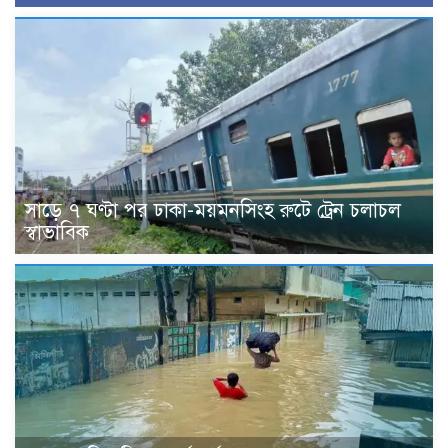
সাড়ে ৭ ঘণ্টা পর ঢাকা-ময়মনসিংহ রুটে ট্রেন চলাচল
স্বাভাবিক