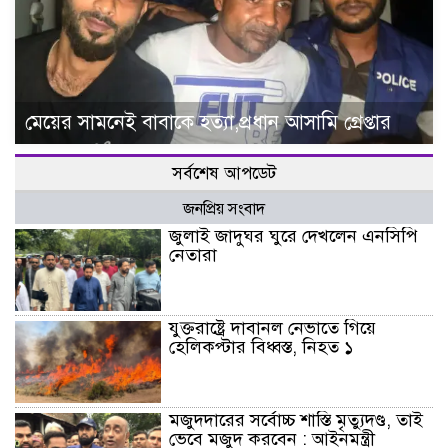
মেয়ের সামনেই বাবাকে হত্যা,প্রধান আসামি গ্রেপ্তার
সর্বশেষ আপডেট
জনপ্রিয় সংবাদ
জুলাই জাদুঘর ঘুরে দেখলেন এনসিপি
নেতারা
যুক্তরাষ্ট্রে দাবানল নেভাতে গিয়ে
হেলিকপ্টার বিধ্বস্ত, নিহত ১
মজুদদারের সর্বোচ্চ শাস্তি মৃত্যুদণ্ড, তাই
ভেবে মজুদ করবেন : আইনমন্ত্রী