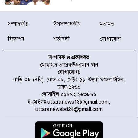
আন্তর্জাতিক আদিবাসী দিবস: রাষ্ট্রের
সম্পাদকীয়
উপসম্পাদকীয়
মতামত
দায়িত্ব ও দায়বদ্ধতা II – মং এ খেন
মংমং
বিজ্ঞাপন
শর্তাবলী
যোগাযোগ
যৌথ প্রতিরক্ষা চুক্তি স্বাক্ষর করেছে
সৌদি-তুরস্ক-পাকিস্তান
সম্পাদক ও প্রকাশকঃ
মোহাম্মদ তারেকউজ্জামান খান
যোগাযোগ:
সাড়ে ৭ ঘণ্টা পর ঢাকা-ময়মনসিংহ
বাড়ি-৩৮ (৪বি), রোড-০৯, সেক্টর-১১, উত্তরা মডেল টাউন,
রুটে ট্রেন চলাচল স্বাভাবিক
ঢাকা-১২৩০
মোবাইল
-০১৯৭২ ২৬৩৮৯৬
ই-মেইলঃ uttaranews13@gmail.com,
ইনফান্তিনোকে নরওয়ে ফুটবল প্রধানের
uttaranewsbd24@gmail.com
আল্টিমেটাম
দেশে ভারি বৃষ্টির সতর্কবার্তা, ১০