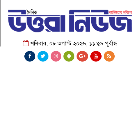
শনিবার, ০৮ অগাস্ট ২০২৬, ১১:৫৯ পূর্বাহ্ন