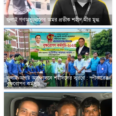
জুলাই গণঅভ্যুত্থানের অমর প্রতীক শহীদ মীর মুগ্ধ
জুলাই-আগষ্ট আন্দোলনে শহীদদের স্মরণে : স্পীকারের
বৃক্ষরোপণ কর্মসূচি