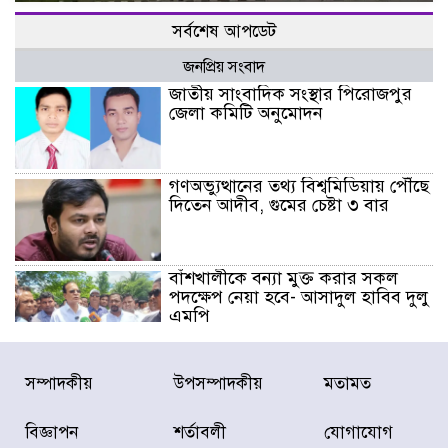
সর্বশেষ আপডেট
জনপ্রিয় সংবাদ
জাতীয় সাংবাদিক সংস্থার পিরোজপুর
জেলা কমিটি অনুমোদন
গণঅভ্যুত্থানের তথ্য বিশ্বমিডিয়ায় পৌঁছে
দিতেন আদীব, গুমের চেষ্টা ৩ বার
বাঁশখালীকে বন্যা মুক্ত করার সকল
পদক্ষেপ নেয়া হবে- আসাদুল হাবিব দুলু
এমপি
বিদ্যুৎ-জ্বালানি খাতে অস্থিরতা তৈরির
সম্পাদকীয়
উপসম্পাদকীয়
মতামত
চেষ্টা করছে একটি চক্র : প্রধানমন্ত্রী
বিজ্ঞাপন
শর্তাবলী
যোগাযোগ