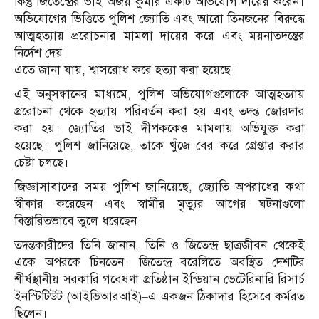
কিন্তু জিতেন্দ্রের ভাই অজয় কুমার একটি অভিযোগ দায়ের করেন।
অভিযোগের ভিত্তিতে পুলিশ জ্যোতি এবং আরো তিনজনের বিরুদ্ধে
আত্মহত্যায় প্ররোচনার মামলা দায়ের করে এবং ময়নাতদন্তের
নির্দেশ দেয়।
এতে জানা যায়, শ্বাসরোধ করে হত্যা করা হয়েছে।
এই অনুসন্ধানের মাধ্যমে, পুলিশ অভিযোগগুলোকে আত্মহত্যায়
প্ররোচনা থেকে হত্যায় পরিবর্তন করা হয় এবং তদন্ত জোরদার
করা হয়। জ্যোতির ভাই দীপককেও মামলায় অভিযুক্ত করা
হয়েছে। পুলিশ জানিয়েছে, তাকে খুঁজে বের করে গ্রেপ্তার করার
চেষ্টা চলছে।
জিজ্ঞাসাবাদের সময় পুলিশ জানিয়েছে, জ্যোতি অপরাধের কথা
স্বীকার করেছেন এবং স্বামীর মৃত্যুর আগের ঘটনাগুলো
বিস্তারিতভাবে তুলে ধরেছেন।
তদন্তকারীদের তিনি জানান, তিনি ও জিতেন্দ্র ছাত্রজীবন থেকেই
একে অপরকে চিনতেন। জিতেন্দ্র বরেলিতে অবস্থিত দেশটির
শীর্ষস্থানীয় সরকারি গবেষণা প্রতিষ্ঠান ইন্ডিয়ান ভেটেরিনারি রিসার্চ
ইনস্টিটিউট (আইভিআরআই)–এ একজন ঠিকাদার হিসেবে কর্মরত
ছিলেন।