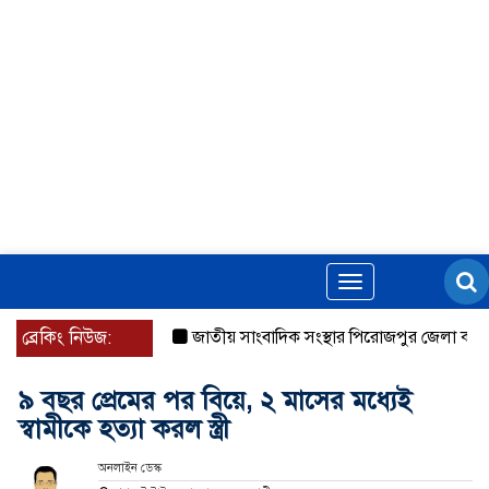
Toggle
navigation
ব্রেকিং নিউজ:
জাতীয় সাংবাদিক সংস্থার পিরোজপুর জেলা কমিটি অন
৯ বছর প্রেমের পর বিয়ে, ২ মাসের মধ্যেই
স্বামীকে হত্যা করল স্ত্রী
অনলাইন ডেস্ক