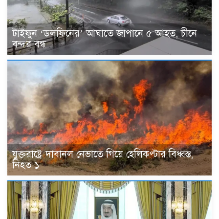
টাইফুন ‘ডলফিনের’ আঘাতে জাপানে ৫ আহত, চীনে
বন্দর বন্ধ
যুক্তরাষ্ট্রে দাবানল নেভাতে গিয়ে হেলিকপ্টার বিধ্বস্ত,
নিহত ১