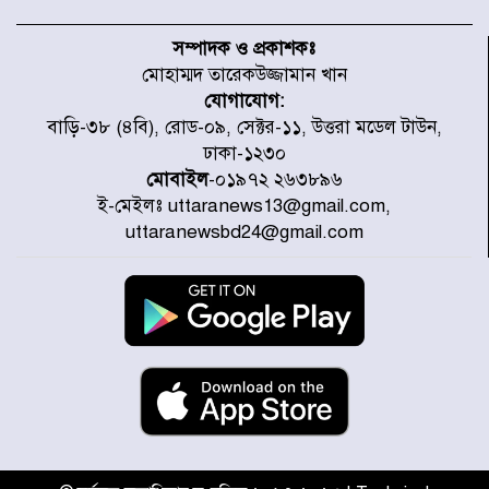
টাইফুন ‘ডলফিনের’ আঘাতে জাপানে
৫ আহত, চীনে বন্দর বন্ধ
সম্পাদক ও প্রকাশকঃ
মোহাম্মদ তারেকউজ্জামান খান
যোগাযোগ:
চিকিৎসা খাতে জিডিপির ৫ শতাংশ
বাড়ি-৩৮ (৪বি), রোড-০৯, সেক্টর-১১, উত্তরা মডেল টাউন,
বরাদ্দের ঘোষণা স্থানীয় সরকার মন্ত্রীর
ঢাকা-১২৩০
মোবাইল
-০১৯৭২ ২৬৩৮৯৬
ই-মেইলঃ uttaranews13@gmail.com,
জুলাই জাদুঘর ঘুরে দেখলেন এনসিপি
uttaranewsbd24@gmail.com
নেতারা
যুক্তরাষ্ট্রে দাবানল নেভাতে গিয়ে
হেলিকপ্টার বিধ্বস্ত, নিহত ১
মজুদদারের সর্বোচ্চ শাস্তি মৃত্যুদণ্ড, তাই
ভেবে মজুদ করবেন : আইনমন্ত্রী