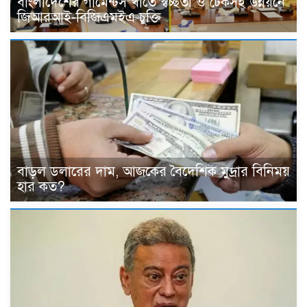
বাংলাদেশের গার্মেন্টস খাতে স্বচ্ছতা ও টেকসই উন্নয়নে
জিআরআই-বিজিএমইএ চুক্তি
বাড়ল ডলারের দাম, আজকের বৈদেশিক মুদ্রার বিনিময়
হার কত?