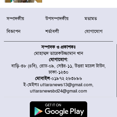
জুলাই গণঅভ্যুত্থানে আহত যোদ্ধা
সম্পাদকীয়
উপসম্পাদকীয়
মতামত
মিতুর খোঁজ নিলেন প্রধানমন্ত্রী
বিজ্ঞাপন
শর্তাবলী
যোগাযোগ
উত্তরায় জুলাই গণঅভ্যুত্থানের ৯২
শহীদের তালিকা প্রকাশ করল JRA
সম্পাদক ও প্রকাশকঃ
মোহাম্মদ তারেকউজ্জামান খান
যোগাযোগ:
জুলাই গণঅভ্যুত্থানে উত্তরায় সর্বকনিষ্ঠ
বাড়ি-৩৮ (৪বি), রোড-০৯, সেক্টর-১১, উত্তরা মডেল টাউন,
শহীদ জাবির ইব্রাহীম: এক শিশুর রক্তে
ঢাকা-১২৩০
লেখা ইতিহাস
মোবাইল
-০১৯৭২ ২৬৩৮৯৬
ই-মেইলঃ uttaranews13@gmail.com,
রাজধানীতে আজ বৃষ্টির সম্ভাবনা, যা
uttaranewsbd24@gmail.com
জানাল আবহাওয়া অধিদপ্তর
জুলাই গণঅভ্যুত্থানের অমর প্রতীক
শহীদ মীর মুগ্ধ