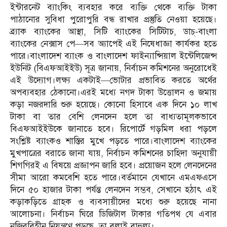
ইন্টারনেট ব্যাংকিং ব্যবহার করে ব্যক্তি থেকে ব্যক্তি টাকা
পাঠানোর সুবিধা পুরোপুরি বন্ধ রাখার প্রস্তুতি নেওয়া হয়েছে।
ব্র্যাক ব্যাংকের আস্থা, সিটি ব্যাংকের সিটিটাচ, ডাচ্‌-বাংলা
ব্যাংকের নেক্সাস পে—সব অ্যাপেই এই নিষেধাজ্ঞা কার্যকর হতে
পারে।বাংলাদেশ ব্যাংক ও বাংলাদেশ ফাইন্যান্সিয়াল ইন্টেলিজেন্স
ইউনিট (বিএফআইইউ) সূত্র জানায়, নির্বাচন কমিশনের অনুরোধেই
এই উদ্যোগ।লক্ষ্য একটাই—ভোটার প্রভাবিত করতে অর্থের
অপব্যবহার ঠেকানো।এরই মধ্যে নগদ টাকা উত্তোলন ও জমায়
কড়া নজরদারি শুরু হয়েছে। কোনো হিসাবে এক দিনে ১০ লাখ
টাকা বা তার বেশি লেনদেন হলে তা বাধ্যতামূলকভাবে
বিএফআইইউকে জানাতে হবে। রিপোর্টে গড়মিল ধরা পড়লে
সংশ্লিষ্ট ব্যাংকও শাস্তির মুখে পড়তে পারে।বাংলাদেশ ব্যাংকের
মুখপাত্রের বরাতে জানা যায়, নির্বাচন কমিশনের চাহিদা অনুযায়ী
শিগগিরই এ বিষয়ে প্রজ্ঞাপন জারি হবে। প্রয়োজন হলে লেনদেনের
সীমা আরো কমবেশি হতে পারে।বর্তমানে যেখানে এমএফএসে
দিনে ৫০ হাজার টাকা পর্যন্ত লেনদেন সম্ভব, সেখানে হঠাৎ এই
কড়াকড়িতে গ্রাহক ও ব্যবসায়ীদের মধ্যে শুরু হয়েছে নানা
আলোচনা। নির্বাচন ঘিরে ডিজিটাল টাকার গতিপথ যে এবার
নজিরবিহীন নিয়ন্ত্রণে পড়ছে, তা বলাই বাহুল্য।