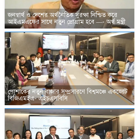
জনস্বার্থ ও দেশের অর্থনৈতিক সুরক্ষা নিশ্চিত করে
আইএমএফের সাথে নতুন প্রোগ্রাম হবে —- অর্থ মন্ত্রী
পোশাকের নতুন বাজার সম্প্রসারণে বিশ্বমঞ্চে একজোট
বিজিএমইএ- এইচএসবিসি