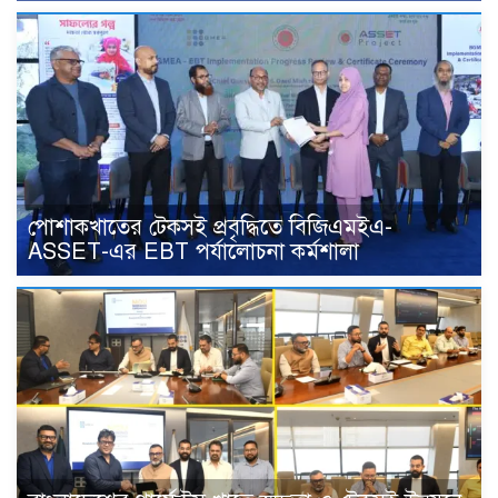
পোশাকখাতের টেকসই প্রবৃদ্ধিতে বিজিএমইএ-
ASSET-এর EBT পর্যালোচনা কর্মশালা