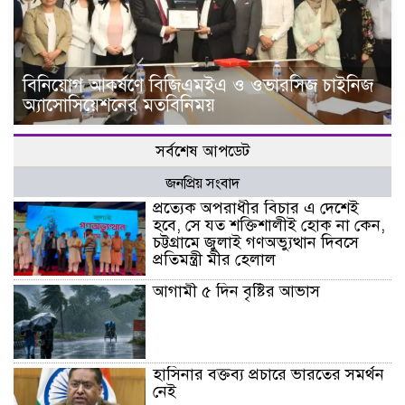
বিনিয়োগ আকর্ষণে বিজিএমইএ ও ওভারসিজ চাইনিজ
অ্যাসোসিয়েশনের মতবিনিময়
সর্বশেষ আপডেট
জনপ্রিয় সংবাদ
প্রত্যেক অপরাধীর বিচার এ দেশেই
হবে, সে যত শক্তিশালীই হোক না কেন,
চট্টগ্রামে জুলাই গণঅভ্যুত্থান দিবসে
প্রতিমন্ত্রী মীর হেলাল
আগামী ৫ দিন বৃষ্টির আভাস
হাসিনার বক্তব্য প্রচারে ভারতের সমর্থন
নেই