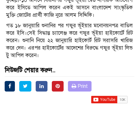
কুমিল্লা-১০ আসনে বিএনপির গফুর ভূঁইয়া দ্বৈত নাগরিক অভিযোগ
করে ইসিতে আপিল করেন একই আসনে বাংলাদেশ সাংস্কৃতিক
মুক্তি জোটের প্রার্থী কাজি নুরে আলম সিদ্দিকি।
গত ১৮ জানুয়ারি শুনানির পর গফুর ভূঁইয়ার মনোনয়নপত্র বাতিল
করে ইসি।সেই সিদ্ধান্ত চ্যালেঞ্জ করে গফুর ভূঁইয়া হাইকোর্টে রিট
করেন। শুনানি নিয়ে ২২ জানুয়ারি হাইকোর্ট রিট সরাসরি খারিজ
করে দেন। এরপর হাইকোর্টের আদেশের বিরুদ্ধে গফুর ভূঁইয়া লিভ
টু আপিল করেন।
নিউজটি শেয়ার করুন..
Print