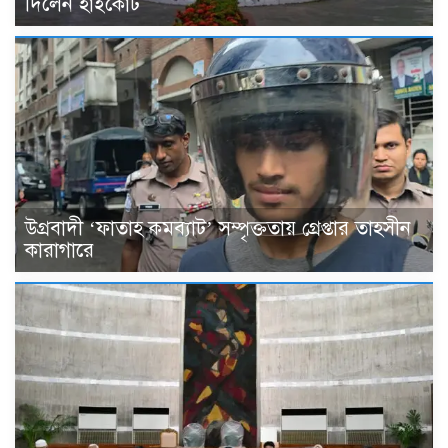
দিলেন হাইকোর্ট
উগ্রবাদী ‘ফাতাহ কমব্যাট’ সম্পৃক্ততায় গ্রেপ্তার তাহসীন
কারাগারে