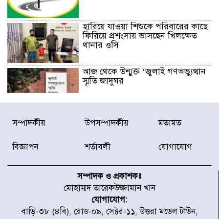
হারিয়ে যাওয়া শিশুকে পরিবারের কাছে
ফিরিয়ে প্রশংসায় ভাসছেন খিলক্ষেত
থানার ওসি
আজ থেকে উন্মুক্ত ‘জুলাই গণঅভ্যুত্থান
স্মৃতি জাদুঘর
রাজধানীর উত্তরা আঞ্চলিক পাসপোর্ট
সম্পাদকীয়
উপসম্পাদকীয়
মতামত
অফিসের সামনে দালাল চক্রের ১৩ জন
সদস্যকে বিভিন্ন মেয়াদে সাজা প্রদান
করেছে র‌্যাব-১
বিজ্ঞাপন
শর্তাবলী
যোগাযোগ
হরমুজ প্রণালি নিয়ে ওমানের সঙ্গে চুক্তি
চূড়ান্ত পর্যায়ে : ইরান
সম্পাদক ও প্রকাশকঃ
মোহাম্মদ তারেকউজ্জামান খান
যোগাযোগ:
প্রত্যেক অপরাধীর বিচার এ দেশেই
বাড়ি-৩৮ (৪বি), রোড-০৯, সেক্টর-১১, উত্তরা মডেল টাউন,
হবে, সে যত শক্তিশালীই হোক না কেন,