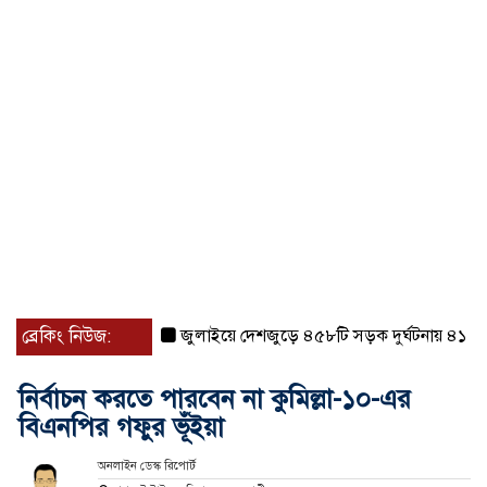
ব্রেকিং নিউজ:
জুলাইয়ে দেশজুড়ে ৪৫৮টি সড়ক দুর্ঘটনায় ৪১৬ জন ন
নির্বাচন করতে পারবেন না কুমিল্লা-১০-এর
বিএনপির গফুর ভূঁইয়া
অনলাইন ডেস্ক রিপোর্ট