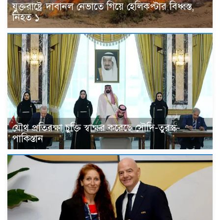
যুক্তরাষ্ট্রে দাবানল নেভাতে গিয়ে হেলিকপ্টার বিধ্বস্ত,
নিহত ১
যৌথ প্রতিরক্ষা চুক্তি স্বাক্ষর করেছে সৌদি-তুরস্ক-
পাকিস্তান