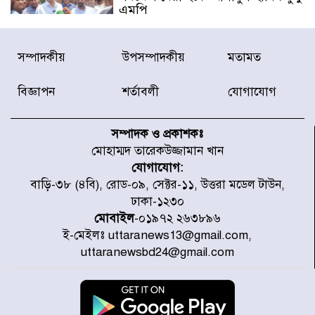
এমপি
বিদ্যুৎ-জ্বালানি খাতে অস্থিরতা তৈরির
সম্পাদকীয়
উপসম্পাদকীয়
মতামত
চেষ্টা করছে একটি চক্র : প্রধানমন্ত্রী
বিজ্ঞাপন
শর্তাবলী
যোগাযোগ
টাইফুন ‘ডলফিনের’ আঘাতে জাপানে
৫ আহত, চীনে বন্দর বন্ধ
সম্পাদক ও প্রকাশকঃ
মোহাম্মদ তারেকউজ্জামান খান
যোগাযোগ:
চিকিৎসা খাতে জিডিপির ৫ শতাংশ
বাড়ি-৩৮ (৪বি), রোড-০৯, সেক্টর-১১, উত্তরা মডেল টাউন,
বরাদ্দের ঘোষণা স্থানীয় সরকার মন্ত্রীর
ঢাকা-১২৩০
মোবাইল
-০১৯৭২ ২৬৩৮৯৬
ই-মেইলঃ uttaranews13@gmail.com,
জুলাই জাদুঘর ঘুরে দেখলেন এনসিপি
uttaranewsbd24@gmail.com
নেতারা
যুক্তরাষ্ট্রে দাবানল নেভাতে গিয়ে