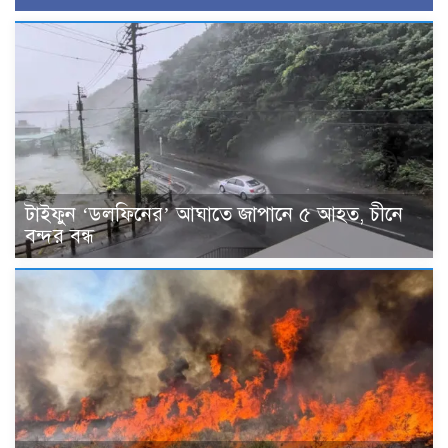
টাইফুন ‘ডলফিনের’ আঘাতে জাপানে ৫ আহত, চীনে
বন্দর বন্ধ