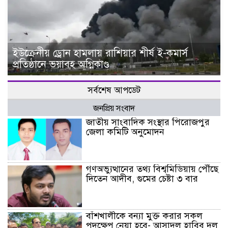
ইউক্রেনীয় ড্রোন হামলায় রাশিয়ার শীর্ষ ই-কমার্স
প্রতিষ্ঠানে ভয়াবহ অগ্নিকাণ্ড
সর্বশেষ আপডেট
জনপ্রিয় সংবাদ
জাতীয় সাংবাদিক সংস্থার পিরোজপুর
জেলা কমিটি অনুমোদন
গণঅভ্যুত্থানের তথ্য বিশ্বমিডিয়ায় পৌঁছে
দিতেন আদীব, গুমের চেষ্টা ৩ বার
বাঁশখালীকে বন্যা মুক্ত করার সকল
পদক্ষেপ নেয়া হবে- আসাদুল হাবিব দুলু