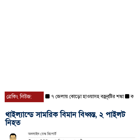
ব্রেকিং নিউজ:
৭ জেলায় ঝোড়ো হাওয়াসহ বজ্রবৃষ্টির শঙ্কা
বগুড়া ও স
থাইল্যান্ডে সামরিক বিমান বিধ্বস্ত, ২ পাইলট
নিহত
অনলাইন ডেস্ক রিপোর্ট