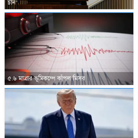
চীন’
৫.৬ মাত্রার ভূমিকম্পে কাঁপল মিসর