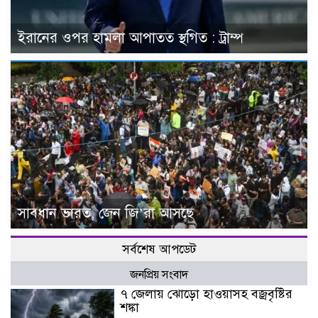
ইরানের ওপর হামলা আপাতত স্থগিত : ট্রাম্প
সাবধান ভারত, জেন জি’রা আসছে
সর্বশেষ আপডেট
জনপ্রিয় সংবাদ
৭ জেলায় ঝোড়ো হাওয়াসহ বজ্রবৃষ্টির
শঙ্কা