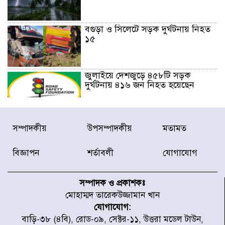
বগুড়া ও সিলেটে সড়ক দুর্ঘটনায় নিহত
১৫
জুলাইয়ে দেশজুড়ে ৪৫৮টি সড়ক
দুর্ঘটনায় ৪১৬ জন নিহত হয়েছেন
হারিয়ে যাওয়া শিশুকে পরিবারের কাছে
সম্পাদকীয়
উপসম্পাদকীয়
মতামত
ফিরিয়ে প্রশংসায় ভাসছেন খিলক্ষেত
থানার ওসি
বিজ্ঞাপন
শর্তাবলী
যোগাযোগ
আজ থেকে উন্মুক্ত ‘জুলাই গণঅভ্যুত্থান
স্মৃতি জাদুঘর
সম্পাদক ও প্রকাশকঃ
মোহাম্মদ তারেকউজ্জামান খান
যোগাযোগ:
রাজধানীর উত্তরা আঞ্চলিক পাসপোর্ট
বাড়ি-৩৮ (৪বি), রোড-০৯, সেক্টর-১১, উত্তরা মডেল টাউন,
অফিসের সামনে দালাল চক্রের ১৩ জন