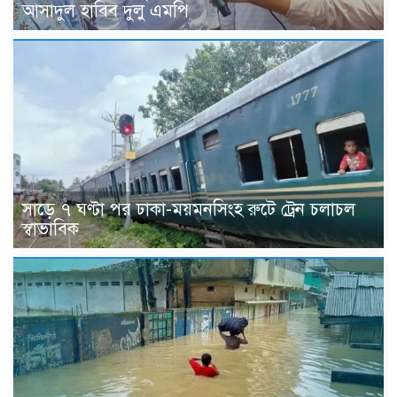
আসাদুল হাবিব দুলু এমপি
সাড়ে ৭ ঘণ্টা পর ঢাকা-ময়মনসিংহ রুটে ট্রেন চলাচল
স্বাভাবিক