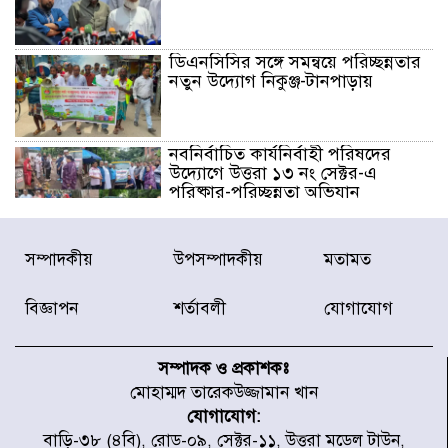
ডিএনসিসির সঙ্গে সমন্বয়ে পরিচ্ছন্নতার
নতুন উদ্যোগ নিকুঞ্জ-টানপাড়ায়
নবনির্বাচিত কার্যনির্বাহী পরিষদের
উদ্যোগে উত্তরা ১৩ নং সেক্টর-এ
পরিষ্কার-পরিচ্ছন্নতা অভিযান
ডিএমপির অভিযানে ২৪ ঘণ্টায় গ্রেপ্তার
সম্পাদকীয়
উপসম্পাদকীয়
মতামত
৫০৪, উদ্ধার মাদক-অস্ত্র
বিজ্ঞাপন
শর্তাবলী
যোগাযোগ
সন্দ্বীপের চরে বিপদে পড়া কচ্ছপ উদ্ধার
সাগরে অবমুক্ত
সম্পাদক ও প্রকাশকঃ
মোহাম্মদ তারেকউজ্জামান খান
যোগাযোগ:
মাতারবাড়ী পৌঁছে নির্ধারিত কর্মসূচিতে
বাড়ি-৩৮ (৪বি), রোড-০৯, সেক্টর-১১, উত্তরা মডেল টাউন,