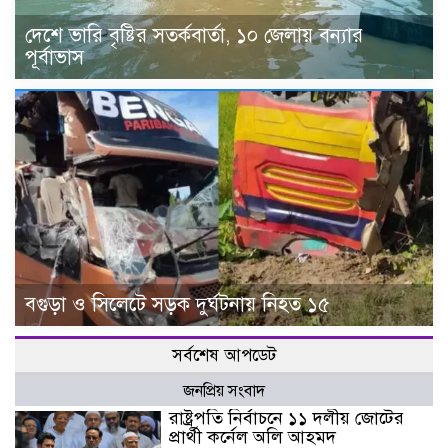
দেশে ভারি বৃষ্টির সতর্কবার্তা, ১০ জেলায় বন্যার
পূর্বাভাস
বগুড়া ও সিলেটে সড়ক দুর্ঘটনায় নিহত ১৫
সর্বশেষ আপডেট
জনপ্রিয় সংবাদ
রাষ্ট্রপতি নির্বাচনে ১১ দলীয় জোটের
প্রার্থী কর্নেল অলি আহমদ