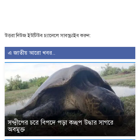
উত্তরা নিউজ ইউটিউব চ্যানেলে সাবস্ক্রাইব করুন:
এ জাতীয় আরো খবর..
সন্দ্বীপের চরে বিপদে পড়া কচ্ছপ উদ্ধার সাগরে
অবমুক্ত