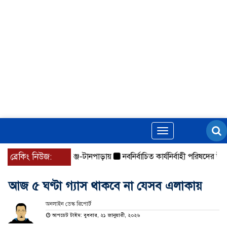
Toggle
navigation
ার নতুন উদ্যোগ নিকুঞ্জ-টানপাড়ায়
ব্রেকিং নিউজ:
নবনির্বাচিত কার্যনির্বাহী পরিষদের উদ্যোগে
আজ ৫ ঘণ্টা গ্যাস থাকবে না যেসব এলাকায়
অনলাইন ডেস্ক রিপোর্ট
আপডেট টাইম: বুধবার, ২১ জানুয়ারী, ২০২৬