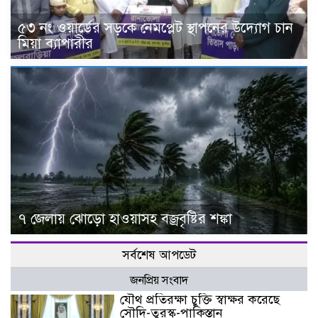
৫৩ নং ওয়ার্ডের সড়কে নেমপ্লেট স্থাপনের উদ্যোগ চান
মিয়া ব্যাপারীর
৭ জেলায় ঝোড়ো হাওয়াসহ বজ্রবৃষ্টির শঙ্কা
সর্বশেষ আপডেট
জনপ্রিয় সংবাদ
যৌথ প্রতিরক্ষা চুক্তি স্বাক্ষর করেছে
সৌদি-তুরস্ক-পাকিস্তান