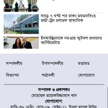
সাড়ে ৭ ঘণ্টা পর ঢাকা-ময়মনসিংহ
রুটে ট্রেন চলাচল স্বাভাবিক
ইনফান্তিনোকে নরওয়ে ফুটবল প্রধানের
আল্টিমেটাম
দেশে ভারি বৃষ্টির সতর্কবার্তা, ১০
সম্পাদকীয়
উপসম্পাদকীয়
মতামত
জেলায় বন্যার পূর্বাভাস
বিজ্ঞাপন
শর্তাবলী
যোগাযোগ
৫৩ নং ওয়ার্ডের সড়কে নেমপ্লেট
স্থাপনের উদ্যোগ চান মিয়া ব্যাপারীর
সম্পাদক ও প্রকাশকঃ
মোহাম্মদ তারেকউজ্জামান খান
যোগাযোগ:
৭ জেলায় ঝোড়ো হাওয়াসহ বজ্রবৃষ্টির
বাড়ি-৩৮ (৪বি), রোড-০৯, সেক্টর-১১, উত্তরা মডেল টাউন,