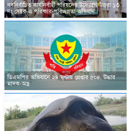
নবনির্বাচিত কার্যনির্বাহী পরিষদের উদ্যোগে উত্তরা ১৩
নং সেক্টর-এ পরিষ্কার-পরিচ্ছন্নতা অভিযান
ডিএমপির অভিযানে ২৪ ঘণ্টায় গ্রেপ্তার ৫০৪, উদ্ধার
মাদক-অস্ত্র