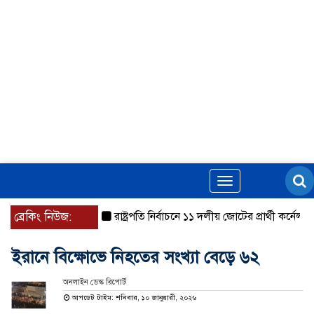
Toggle
navigation
ব্রেকিং নিউজ:
রাষ্ট্রপতি নির্বাচনে ১১ দলীয় জোটের প্রার্থী কর্নেল অলি
ইরানে বিক্ষোভে নিহতের সংখ্যা বেড়ে ৬২
অনলাইন ডেস্ক রিপোর্ট
আপডেট টাইম: শনিবার, ১০ জানুয়ারী, ২০২৬