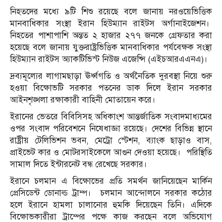
নিহতদের মধ্যে ৯টি শিশু রয়েছে বলে জানায় নরওয়েভিত্তিক
মানবাধিকার সংস্থা ইরান হিউম্যান রাইটস অর্গানাইজেশন।
নিহতের পাশাপাশি অন্তত ২ হাজার ২৭৭ জনকে গ্রেফতার করা
হয়েছে বলে জানায় যুক্তরাষ্ট্রভিত্তিক মানবাধিকার পর্যবেক্ষক সংস্থা
হিউম্যান রাইটস অ্যাকটিভিস্ট নিউজ এজেন্সি (এইচআরএএনএ)।
দ্রব্যমূল্যের লাগামছাড়া ঊর্ধ্বগতি ও অর্থনৈতিক দুরবস্থা নিয়ে শুরু
হওয়া বিক্ষোভটি সরকার পতনের ডাক দিলে ইরান সরকার
আইনশৃঙ্খলা রক্ষাকারী বাহিনী মোতায়েন করে।
ইরানের ভেতরে বিবিসিসহ অধিকাংশ আন্তর্জাতিক সংবাদমাধ্যমের
ওপর সংবাদ পরিবেশনে নিষেধাজ্ঞা রয়েছে। দেশের বিভিন্ন স্থানে
রাষ্ট্রীয় টেলিভিশন ভবন, মেট্রো স্টেশন, ব্যাংক ছাড়াও বাস,
প্রাইভেট কার ও মোটরসাইকেলে আগুন দেওয়া হয়েছে। পরিস্থিতি
সামাল দিতে ইন্টারনেট বন্ধ রেখেছে সরকার।
ইরানে চলমান এ বিক্ষোভের প্রতি সমর্থন জানিয়েছেন মার্কিন
প্রেসিডেন্ট ডোনাল্ড ট্রাম্প। চলমান আন্দোলনে সরকার কঠোর
হলে ইরানে হামলা চালানোর হুমকি দিয়েছেন তিনি। এদিকে
বিক্ষোভকারীরা ট্রাম্পের পক্ষে কাজ করছেন বলে অভিযোগ