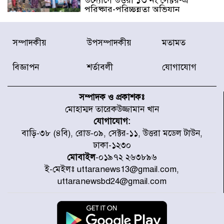
পরিষ্কার-পরিচ্ছন্নতা অভিযান
ডিএমপির অভিযানে ২৪ ঘণ্টায় গ্রেপ্তার
সম্পাদকীয়
উপসম্পাদকীয়
মতামত
৫০৪, উদ্ধার মাদক-অস্ত্র
বিজ্ঞাপন
শর্তাবলী
যোগাযোগ
সন্দ্বীপের চরে বিপদে পড়া কচ্ছপ উদ্ধার
সাগরে অবমুক্ত
সম্পাদক ও প্রকাশকঃ
মোহাম্মদ তারেকউজ্জামান খান
যোগাযোগ:
মাতারবাড়ী পৌঁছে নির্ধারিত কর্মসূচিতে
বাড়ি-৩৮ (৪বি), রোড-০৯, সেক্টর-১১, উত্তরা মডেল টাউন,
যোগ দিয়েছেন প্রধানমন্ত্রী
ঢাকা-১২৩০
মোবাইল
-০১৯৭২ ২৬৩৮৯৬
ই-মেইলঃ uttaranews13@gmail.com,
জাতীয় সাংবাদিক সংস্থার পিরোজপুর
uttaranewsbd24@gmail.com
জেলা কমিটি অনুমোদন
গণঅভ্যুত্থানের তথ্য বিশ্বমিডিয়ায় পৌঁছে