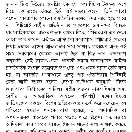
জানান।জিও নিউজের জনপ্রিয় টক শো ‘ক্যাপিটাল টক’-এ অংশ
নিয়ে এক প্রশ্নের উত্তরে তিনি এই মন্তব্য করেন। তিনি আরো
বলেন, ‘কারাগার কোনো রাজনৈতিক দলের সদর দপ্তর হতে পারে
না। পিটিআই রাষ্ট্রীয় প্রতিষ্ঠান ও সেগুলোর প্রধানদের বিরুদ্ধে
ধারাবাহিকভাবে আক্রমণাত্মক বক্তব্য দিচ্ছে।’পিএমএল-এন নেতা
আরো দাবি করেন, অতীতে আদিয়ালা কারাগারে পিটিআই নেতারা
নিয়মিতভাবে তাদের প্রতিষ্ঠাতার সঙ্গে সাক্ষাৎ করেছেন এবং ওই
সময় সরকারের কোনো আপত্তি ছিল না।কিন্তু তার অভিযোগ
অনুযায়ী, সেই সাক্ষাৎগুলো পরবর্তী সময়ে কারাগারের বাইরে
রাজনৈতিক সংবাদ সম্মেলনে রূপ নেয় এবং এমন বয়ান তৈরি করা
হয়, যা ভারতীয় গণমাধ্যমে গুরুত্ব পায়।প্রতিক্রিয়ায় পিটিআই
নেতা আলী জাফর বলেন, দেশের সংবিধান অনুযায়ী ‘নির্জন
কারাবাস’ নির্যাতনের শামিল। মন্ত্রীর বক্তব্য মানবাধিকার এবং
দেশীয় ও আন্তর্জাতিক আইনের পরিপন্থী বলেন।বিষয়ে
জাতিসংঘের একজন বিশেষ প্রতিবেদকও সতর্ক করে বলেছেন, যে
পরিবেশে ইমরান খানকে রাখা হয়েছে, তা অমানবিক বা
অপমানজনক আচরণের পর্যায়ে পড়তে পারে।উল্লেখ্য, গত সপ্তাহে
আদিয়ালা কারাগারের সামনে ইমরান খানের সঙ্গে সাক্ষাৎ করতে
না দেওয়ার প্রতিবাদে তার বোনসহ দলীয় নেতাকর্মীরা অবস্থান