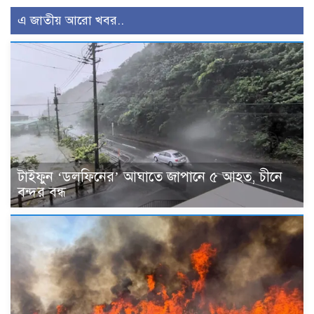
এ জাতীয় আরো খবর..
টাইফুন ‘ডলফিনের’ আঘাতে জাপানে ৫ আহত, চীনে
বন্দর বন্ধ