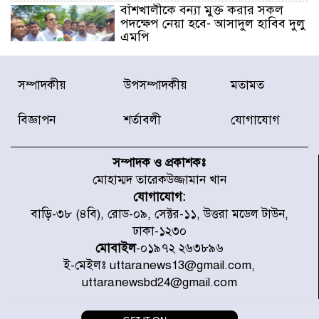
বাঁশখালীকে বন্যা মুক্ত করার সকল
পদক্ষেপ নেয়া হবে- আসাদুল হাবিব দুলু
এমপি
বিদ্যুৎ-জ্বালানি খাতে অস্থিরতা তৈরির
সম্পাদকীয়
উপসম্পাদকীয়
মতামত
চেষ্টা করছে একটি চক্র : প্রধানমন্ত্রী
বিজ্ঞাপন
শর্তাবলী
যোগাযোগ
টাইফুন ‘ডলফিনের’ আঘাতে জাপানে
৫ আহত, চীনে বন্দর বন্ধ
সম্পাদক ও প্রকাশকঃ
মোহাম্মদ তারেকউজ্জামান খান
যোগাযোগ:
চিকিৎসা খাতে জিডিপির ৫ শতাংশ
বাড়ি-৩৮ (৪বি), রোড-০৯, সেক্টর-১১, উত্তরা মডেল টাউন,
বরাদ্দের ঘোষণা স্থানীয় সরকার মন্ত্রীর
ঢাকা-১২৩০
মোবাইল
-০১৯৭২ ২৬৩৮৯৬
ই-মেইলঃ uttaranews13@gmail.com,
জুলাই জাদুঘর ঘুরে দেখলেন এনসিপি
uttaranewsbd24@gmail.com
নেতারা