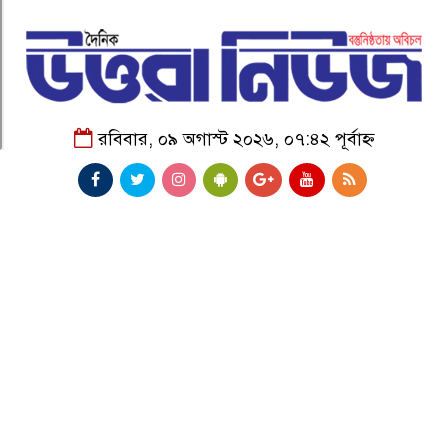
রবিবার, ০৯ অগাস্ট ২০২৬, ০৭:৪২ পূর্বাহ্ন