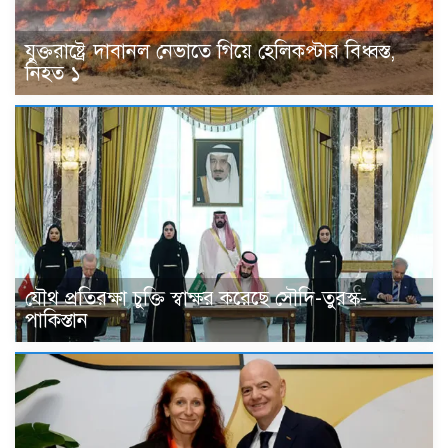
যুক্তরাষ্ট্রে দাবানল নেভাতে গিয়ে হেলিকপ্টার বিধ্বস্ত,
নিহত ১
যৌথ প্রতিরক্ষা চুক্তি স্বাক্ষর করেছে সৌদি-তুরস্ক-
পাকিস্তান