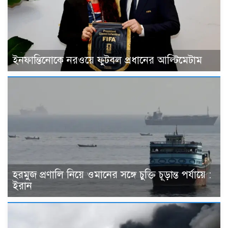
ইনফান্তিনোকে নরওয়ে ফুটবল প্রধানের আল্টিমেটাম
হরমুজ প্রণালি নিয়ে ওমানের সঙ্গে চুক্তি চূড়ান্ত পর্যায়ে :
ইরান