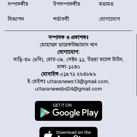
ডিএমপির অভিযানে ২৪ ঘণ্টায় গ্রেপ্তার
সম্পাদকীয়
উপসম্পাদকীয়
মতামত
৫০৪, উদ্ধার মাদক-অস্ত্র
বিজ্ঞাপন
শর্তাবলী
যোগাযোগ
সন্দ্বীপের চরে বিপদে পড়া কচ্ছপ উদ্ধার
সাগরে অবমুক্ত
সম্পাদক ও প্রকাশকঃ
মোহাম্মদ তারেকউজ্জামান খান
যোগাযোগ:
মাতারবাড়ী পৌঁছে নির্ধারিত কর্মসূচিতে
বাড়ি-৩৮ (৪বি), রোড-০৯, সেক্টর-১১, উত্তরা মডেল টাউন,
যোগ দিয়েছেন প্রধানমন্ত্রী
ঢাকা-১২৩০
মোবাইল
-০১৯৭২ ২৬৩৮৯৬
ই-মেইলঃ uttaranews13@gmail.com,
জাতীয় সাংবাদিক সংস্থার পিরোজপুর
uttaranewsbd24@gmail.com
জেলা কমিটি অনুমোদন
গণঅভ্যুত্থানের তথ্য বিশ্বমিডিয়ায় পৌঁছে
দিতেন আদীব, গুমের চেষ্টা ৩ বার