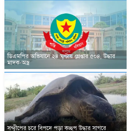
ডিএমপির অভিযানে ২৪ ঘণ্টায় গ্রেপ্তার ৫০৪, উদ্ধার
মাদক-অস্ত্র
সন্দ্বীপের চরে বিপদে পড়া কচ্ছপ উদ্ধার সাগরে