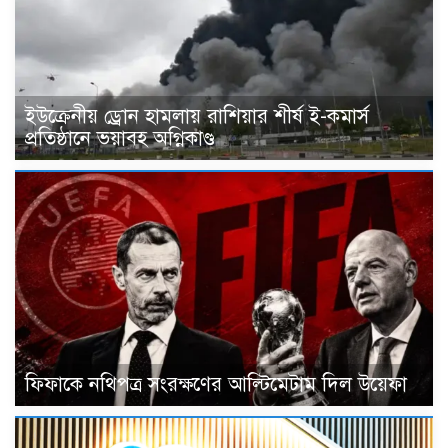
ইউক্রেনীয় ড্রোন হামলায় রাশিয়ার শীর্ষ ই-কমার্স
প্রতিষ্ঠানে ভয়াবহ অগ্নিকাণ্ড
ফিফাকে নথিপত্র সংরক্ষণের আল্টিমেটাম দিল উয়েফা