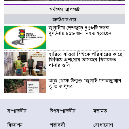
সর্বশেষ আপডেট
জনপ্রিয় সংবাদ
জুলাইয়ে দেশজুড়ে ৪৫৮টি সড়ক
দুর্ঘটনায় ৪১৬ জন নিহত হয়েছেন
হারিয়ে যাওয়া শিশুকে পরিবারের কাছে
ফিরিয়ে প্রশংসায় ভাসছেন খিলক্ষেত
থানার ওসি
আজ থেকে উন্মুক্ত ‘জুলাই গণঅভ্যুত্থান
স্মৃতি জাদুঘর
রাজধানীর উত্তরা আঞ্চলিক পাসপোর্ট
সম্পাদকীয়
উপসম্পাদকীয়
মতামত
অফিসের সামনে দালাল চক্রের ১৩ জন
সদস্যকে বিভিন্ন মেয়াদে সাজা প্রদান
করেছে র‌্যাব-১
বিজ্ঞাপন
শর্তাবলী
যোগাযোগ