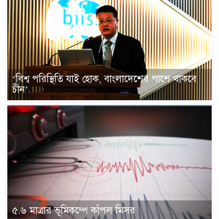
‘বিশ্ব পরিস্থিতি যাই হোক, বাংলাদেশের পাশে থাকবে
চীন’
৫.৬ মাত্রার ভূমিকম্পে কাঁপল মিসর