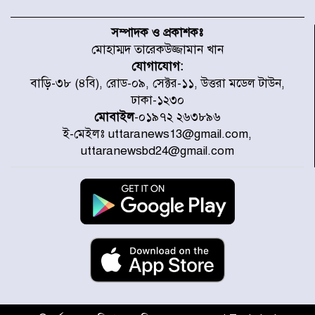
হরমুজ প্রণালি নিয়ে ওমানের সঙ্গে চুক্তি
চূড়ান্ত পর্যায়ে : ইরান
সম্পাদক ও প্রকাশকঃ
মোহাম্মদ তারেকউজ্জামান খান
যোগাযোগ:
প্রত্যেক অপরাধীর বিচার এ দেশেই
বাড়ি-৩৮ (৪বি), রোড-০৯, সেক্টর-১১, উত্তরা মডেল টাউন,
হবে, সে যত শক্তিশালীই হোক না কেন,
ঢাকা-১২৩০
চট্টগ্রামে জুলাই গণঅভ্যুত্থান দিবসে
প্রতিমন্ত্রী মীর হেলাল
মোবাইল
-০১৯৭২ ২৬৩৮৯৬
ই-মেইলঃ uttaranews13@gmail.com,
আগামী ৫ দিন বৃষ্টির আভাস
uttaranewsbd24@gmail.com
হাসিনার বক্তব্য প্রচারে ভারতের সমর্থন
নেই
জুলাই গণঅভ্যুত্থানে আহত যোদ্ধা
মিতুর খোঁজ নিলেন প্রধানমন্ত্রী