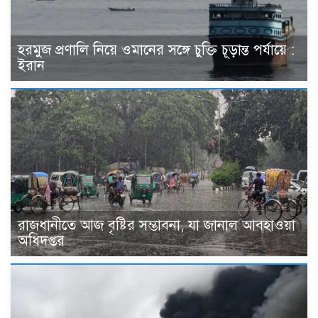
হরমুজ প্রণালি নিয়ে ওমানের সঙ্গে চুক্তি চূড়ান্ত পর্যায়ে :
ইরান
রাজধানীতে আজ বৃষ্টির সম্ভাবনা, যা জানাল আবহাওয়া
অধিদপ্তর