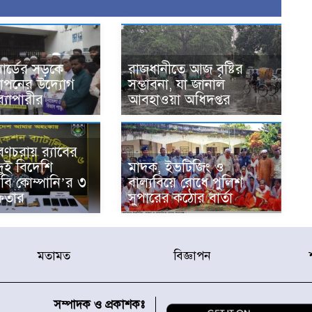
ার্ডের সড়কে
রাজধানীতে আজ বৃষ্টির
স্থাপনের উদ্যোগ
সম্ভাবনা, যা জানাল
ব্যাপারীর
আবহাওয়া অধিদপ্তর
ণচরায় র‍্যাবের
ুই বিদেশি
মাদক, ইভটিজিং ও
‘বি কোম্পানি’র ৩
বাল্যবিয়ে রোধে পুলিশ
েফতার
সুপারের কঠোর বার্তা
মতামত
বিজ্ঞাপন
সম্পাদক ও প্রকাশকঃ