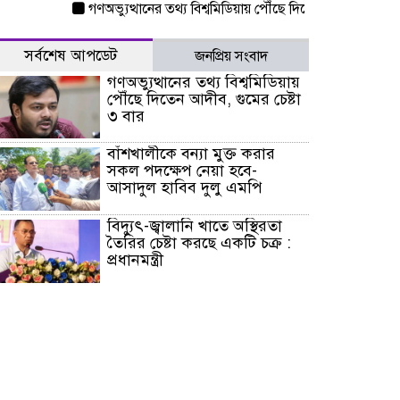
গণঅভ্যুত্থানের তথ্য বিশ্বমিডিয়ায় পৌঁছে দিতেন আদীব, গুমের চেষ্ট
সর্বশেষ আপডেট
জনপ্রিয় সংবাদ
গণঅভ্যুত্থানের তথ্য বিশ্বমিডিয়ায়
পৌঁছে দিতেন আদীব, গুমের চেষ্টা
৩ বার
বাঁশখালীকে বন্যা মুক্ত করার
সকল পদক্ষেপ নেয়া হবে-
আসাদুল হাবিব দুলু এমপি
বিদ্যুৎ-জ্বালানি খাতে অস্থিরতা
তৈরির চেষ্টা করছে একটি চক্র :
প্রধানমন্ত্রী
টাইফুন ‘ডলফিনের’ আঘাতে
জাপানে ৫ আহত, চীনে বন্দর বন্ধ
চিকিৎসা খাতে জিডিপির ৫
শতাংশ বরাদ্দের ঘোষণা স্থানীয়