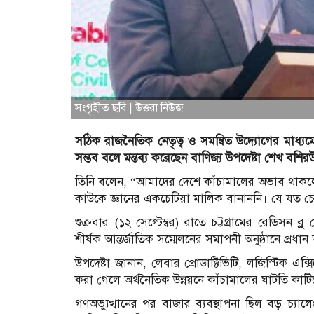
সংগৃহীত ছবি | উত্তরা নিউজ
সঠিক রাজনৈতিক নেতৃত্ব ও সমন্বিত উদ্যোগের মাধ্যম
সম্ভব বলে মন্তব্য করেছেন বাণিজ্য উপদেষ্টা শেখ বশিরউ
তিনি বলেন, “আমাদের দেশে কাঁচামালের অভাব থাকলেও শ
কাউকে জ্ঞানের একচেটিয়া মালিক বানাননি। যে যত চে
শুক্রবার (১২ সেপ্টেম্বর) রাতে চট্টগ্রামের রেডিসন ব্ল
শীর্ষক আন্তর্জাতিক সম্মেলনের সমাপনী অনুষ্ঠানে প্রধ
উপদেষ্টা জানান, লেবার প্রোডাক্টিভিটি, লজিস্টিক এক্সি
করা গেলে অর্থনৈতিক উন্নয়নে কাঁচামালের ঘাটতি কাটি
গণঅভ্যুত্থানের পর বাজার ব্যবস্থাপনা ছিল বড় চ্যা