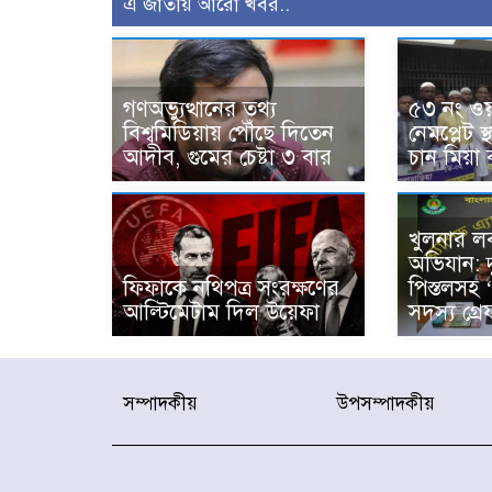
এ জাতীয় আরো খবর..
গণঅভ্যুত্থানের তথ্য
৫৩ নং ওয়
বিশ্বমিডিয়ায় পৌঁছে দিতেন
নেমপ্লেট 
আদীব, গুমের চেষ্টা ৩ বার
চান মিয়া 
খুলনার লব
অভিযান: দ
ফিফাকে নথিপত্র সংরক্ষণের
পিস্তলসহ 
আল্টিমেটাম দিল উয়েফা
সদস্য গ্র
সম্পাদকীয়
উপসম্পাদকীয়