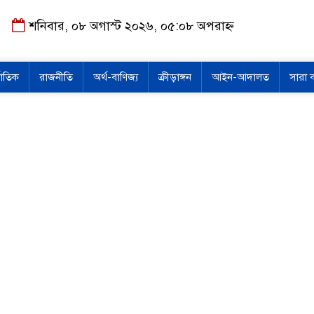
শনিবার, ০৮ অগাস্ট ২০২৬, ০৫:০৮ অপরাহ্ন
জাতিক
রাজনীতি
অর্থ-বাণিজ্য
ক্রীড়াঙ্গন
আইন-আদালত
সারা 