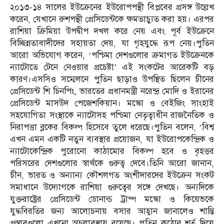
২০১৩-১৪ সালের ইউক্রেনের ইউরোপপন্থী বিপ্লবের প্রসঙ্গ উল্লেখ
করেন, যেখানে রুশপন্থী প্রেসিডেন্টকে ক্ষমতাচ্যুত করা হয়। এরপর
রাশিয়া ক্রিমিয়া উপদ্বীপ দখল করে নেয় এবং পূর্ব ইউক্রেনে
বিচ্ছিন্নতাবাদীদের সহায়তা দেয়, যা গৃহযুদ্ধে রূপ নেয়।পুতিন
আরো অভিযোগ করেন, ‘পশ্চিমা দেশগুলোর ক্রমাগত ইউক্রেনকে
ন্যাটোতে টেনে নেওয়ার প্রচেষ্টা’ এই সংকটের আরেকটি বড়
কারণ।এসসিও সম্মেলনে পুতিন ছাড়াও উপস্থিত ছিলেন চীনের
প্রেসিডেন্ট শি চিনপিং, ভারতের প্রধানমন্ত্রী নরেন্দ্র মোদি ও ইরানের
প্রেসিডেন্ট মাসউদ পেজেশকিয়ান। মস্কো ও বেইজিং সাংহাই
সহযোগিতা সংস্থাকে ন্যাটোসহ পশ্চিমা নেতৃত্বাধীন রাজনৈতিক ও
নিরাপত্তা ব্লকের বিকল্প হিসেবে তুলে ধরেছে।পুতিন বলেন, ‘বিশ্ব
এখন এমন একটি নতুন ব্যবস্থার প্রয়োজন, যা ইউরোপকেন্দ্রিক ও
ন্যাটোকেন্দ্রিক পুরোনো কাঠামোর বিকল্প হবে ও বৃহত্তর
পরিসরের দেশগুলোর স্বার্থকে গুরুত্ব দেবে।তিনি আরো জানান,
চীন, ভারত ও অন্যান্য কৌশলগত অংশীদারদের ইউক্রেন সংকট
সমাধানে উদ্যোগকে রাশিয়া গুরুত্বের সঙ্গে দেখছে। অন্যদিকে
যুক্তরাষ্ট্রের প্রেসিডেন্ট ডোনাল্ড ট্রাম্প মস্কো ও কিয়েভকে
যুদ্ধবিরতির জন্য আলোচনায় বসার আহ্বান জানালেও শান্তি
প্রস্তাবগুলো এখনো অচলাবস্থায় রয়েছে। পুতিন কঠোর শর্ত দিয়ে