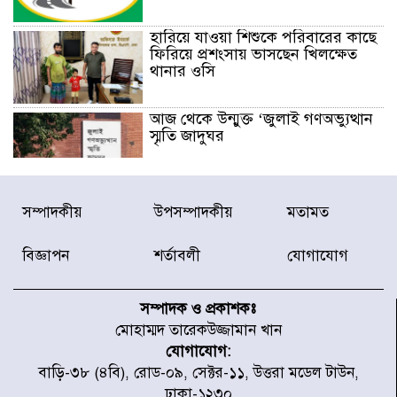
হারিয়ে যাওয়া শিশুকে পরিবারের কাছে
ফিরিয়ে প্রশংসায় ভাসছেন খিলক্ষেত
থানার ওসি
আজ থেকে উন্মুক্ত ‘জুলাই গণঅভ্যুত্থান
স্মৃতি জাদুঘর
রাজধানীর উত্তরা আঞ্চলিক পাসপোর্ট
সম্পাদকীয়
উপসম্পাদকীয়
মতামত
অফিসের সামনে দালাল চক্রের ১৩ জন
সদস্যকে বিভিন্ন মেয়াদে সাজা প্রদান
করেছে র‌্যাব-১
বিজ্ঞাপন
শর্তাবলী
যোগাযোগ
হরমুজ প্রণালি নিয়ে ওমানের সঙ্গে চুক্তি
চূড়ান্ত পর্যায়ে : ইরান
সম্পাদক ও প্রকাশকঃ
মোহাম্মদ তারেকউজ্জামান খান
যোগাযোগ:
প্রত্যেক অপরাধীর বিচার এ দেশেই
বাড়ি-৩৮ (৪বি), রোড-০৯, সেক্টর-১১, উত্তরা মডেল টাউন,
হবে, সে যত শক্তিশালীই হোক না কেন,
ঢাকা-১২৩০