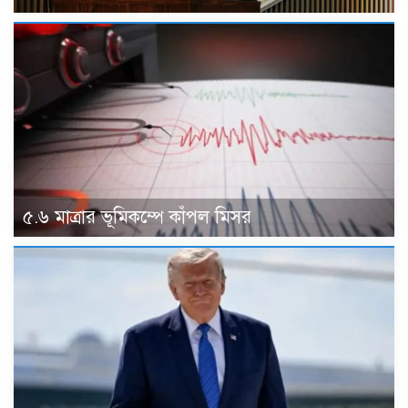
৫.৬ মাত্রার ভূমিকম্পে কাঁপল মিসর