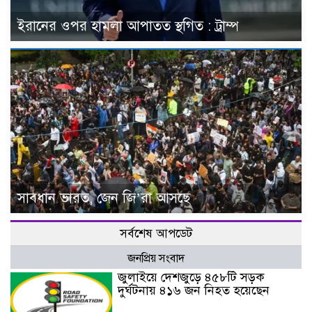
ইরানের ওপর হামলা আপাতত স্থগিত : ট্রাম্প
সাবধান ভারত, জেন জি’রা আসছে
সর্বশেষ আপডেট
জনপ্রিয় সংবাদ
জুলাইয়ে দেশজুড়ে ৪৫৮টি সড়ক
দুর্ঘটনায় ৪১৬ জন নিহত হয়েছেন