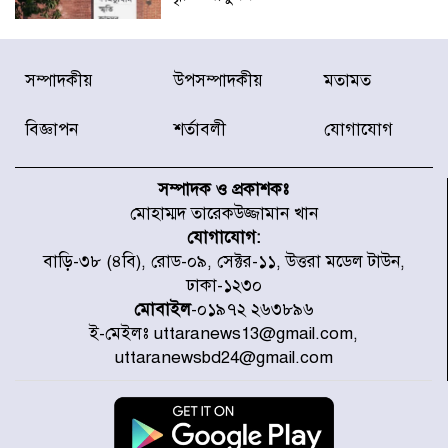
রাজধানীর উত্তরা আঞ্চলিক পাসপোর্ট
সম্পাদকীয়
উপসম্পাদকীয়
মতামত
অফিসের সামনে দালাল চক্রের ১৩ জন
সদস্যকে বিভিন্ন মেয়াদে সাজা প্রদান
করেছে র‌্যাব-১
বিজ্ঞাপন
শর্তাবলী
যোগাযোগ
হরমুজ প্রণালি নিয়ে ওমানের সঙ্গে চুক্তি
চূড়ান্ত পর্যায়ে : ইরান
সম্পাদক ও প্রকাশকঃ
মোহাম্মদ তারেকউজ্জামান খান
যোগাযোগ:
প্রত্যেক অপরাধীর বিচার এ দেশেই
বাড়ি-৩৮ (৪বি), রোড-০৯, সেক্টর-১১, উত্তরা মডেল টাউন,
হবে, সে যত শক্তিশালীই হোক না কেন,
ঢাকা-১২৩০
চট্টগ্রামে জুলাই গণঅভ্যুত্থান দিবসে
প্রতিমন্ত্রী মীর হেলাল
মোবাইল
-০১৯৭২ ২৬৩৮৯৬
ই-মেইলঃ uttaranews13@gmail.com,
আগামী ৫ দিন বৃষ্টির আভাস
uttaranewsbd24@gmail.com
হাসিনার বক্তব্য প্রচারে ভারতের সমর্থন