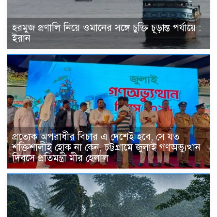
হরমুজ প্রণালি নিয়ে ওমানের সঙ্গে চুক্তি চূড়ান্ত পর্যায়ে :
ইরান
প্রত্যেক অপরাধীর বিচার এ দেশেই হবে, সে যত
শক্তিশালীই হোক না কেন, চট্টগ্রামে জুলাই গণঅভ্যুত্থান
দিবসে প্রতিমন্ত্রী মীর হেলাল