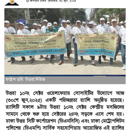
আপডেট টাইম: সোমবার, ৩০ জুন, ২০২৫
ফাইল ছবি: উত্তরা নিউজ
উত্তরা ১০নং সেক্টর ওয়েলফেয়ার সোসাইটির উদ্যোগে আজ
(৩০শে জুন,২০২৫) একটি পরিচ্ছন্নতা র‌্যালি অনুষ্ঠিত হয়েছে।
র‌্যালিটি সকাল ৯টায় উত্তরা ১০নং সেক্টর কেন্দ্রীয় মসজিদের
সামনে থেকে শুরু হয়ে সেক্টরের ২৪নং সড়কে এসে শেষ হয়।
ঢাকা উত্তর সিটি কর্পোরেশন (ডিএনসিসি) এবং ঢাকা মেট্রোপলিটন
পুলিশের (ডিএমপি) সার্বিক সহযোগিতায় আয়োজিত এই র‌্যালির