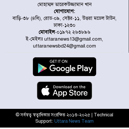
মোহাম্মদ তারেকউজ্জামান খান
যোগাযোগ:
মাতারবাড়ী পৌঁছে নির্ধারিত কর্মসূচিতে
বাড়ি-৩৮ (৪বি), রোড-০৯, সেক্টর-১১, উত্তরা মডেল টাউন,
যোগ দিয়েছেন প্রধানমন্ত্রী
ঢাকা-১২৩০
মোবাইল
-০১৯৭২ ২৬৩৮৯৬
ই-মেইলঃ uttaranews13@gmail.com,
জাতীয় সাংবাদিক সংস্থার পিরোজপুর
uttaranewsbd24@gmail.com
জেলা কমিটি অনুমোদন
গণঅভ্যুত্থানের তথ্য বিশ্বমিডিয়ায় পৌঁছে
দিতেন আদীব, গুমের চেষ্টা ৩ বার
বাঁশখালীকে বন্যা মুক্ত করার সকল
পদক্ষেপ নেয়া হবে- আসাদুল হাবিব দুলু
এমপি
© সর্বস্বত্ব স্বত্বাধিকার সংরক্ষিত ২০১৩-২০২৫ | Technical
Support:
Uttara News Team
বিদ্যুৎ-জ্বালানি খাতে অস্থিরতা তৈরির
চেষ্টা করছে একটি চক্র : প্রধানমন্ত্রী