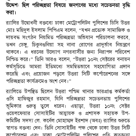
উদ্দেশ্য ছিল পরিচ্ছন্নতা বিষয়ে জনগণের মধ্যে সচেতনতা বৃদ্ধি
করা।
র‌্যালির উদ্বোধনী বক্তব্যে ঢাকা মেট্রোপলিটন পুলিশের ডিসি উত্তর
মোঃ মহিদুল ইসলাম পিপিএম বলেন, “যখন প্রত্যেক সামাজিক ও
দায়বদ্ধ সংগঠন নিয়মিত পরিচ্ছন্নতা অভিযান পরিচালনা করবে,
তখন ডেঙ্গু, চিকুনগুনিয়া সহ নানা রোগের প্রাদুর্ভাব নিয়ন্ত্রণে
থাকবে। এ ধরনের উদ্যোগ নগরবাসীর জন্য নিরাপদ পরিবেশ
নিশ্চিত করে।” তিনি আরও বলেন, “উত্তরা ১০নং সেক্টরের বনায়ন
কর্মসূচিতে আমরা ইতিমধ্যে সমন্বিতভাবে সহযোগিতা প্রদান
করেছি এবং প্রয়োজন পড়লে উত্তরা সিটি কর্পোরেশনের সঙ্গে
পরিচ্ছন্নতা কার্যক্রমেও অংশ নেব।”
র‌্যালিতে উপস্থিত ছিলেন উত্তরা পশ্চিম থানার ভারপ্রাপ্ত কর্মকর্তা
ওসি হাফিজুর রহমান, যিনি পরিচ্ছন্নতা সচেতনতায় পুলিশের
ভূমিকার গুরুত্ব তুলে ধরেন। এছাড়া, উত্তরা ১০নং সেক্টর
ওয়েলফেয়ার সোসাইটির আহ্বায়ক ও প্রশাসক সহায়ক উপ-
কমিটির সদস্য লে. কর্নেল মোহাম্মদ ইরশাদ (অবঃ) র‌্যালির শুরুতে
স্বাগত বক্তব্য দেন। তিনি সোসাইটির পক্ষ থেকে ঢাকা উত্তর সিটি
কর্পোরেশন এবং ঢাকা মেট্রোপলিটন পুলিশের প্রতি কৃতজ্ঞতা