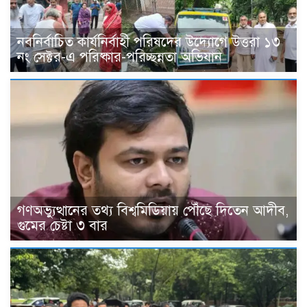
নবনির্বাচিত কার্যনির্বাহী পরিষদের উদ্যোগে উত্তরা ১৩
নং সেক্টর-এ পরিষ্কার-পরিচ্ছন্নতা অভিযান
গণঅভ্যুত্থানের তথ্য বিশ্বমিডিয়ায় পৌঁছে দিতেন আদীব,
গুমের চেষ্টা ৩ বার