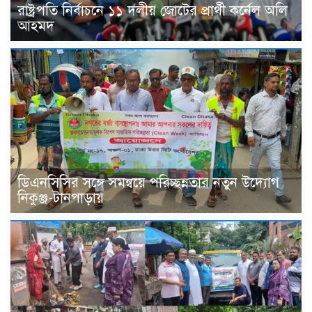
রাষ্ট্রপতি নির্বাচনে ১১ দলীয় জোটের প্রার্থী কর্নেল অলি
আহমদ
ডিএনসিসির সঙ্গে সমন্বয়ে পরিচ্ছন্নতার নতুন উদ্যোগ
নিকুঞ্জ-টানপাড়ায়