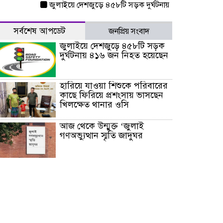
জুলাইয়ে দেশজুড়ে ৪৫৮টি সড়ক দুর্ঘটনায় ৪১৬ জন নিহত হয়েছে
সর্বশেষ আপডেট
জনপ্রিয় সংবাদ
জুলাইয়ে দেশজুড়ে ৪৫৮টি সড়ক
দুর্ঘটনায় ৪১৬ জন নিহত হয়েছেন
হারিয়ে যাওয়া শিশুকে পরিবারের
কাছে ফিরিয়ে প্রশংসায় ভাসছেন
খিলক্ষেত থানার ওসি
আজ থেকে উন্মুক্ত ‘জুলাই
গণঅভ্যুত্থান স্মৃতি জাদুঘর
রাজধানীর উত্তরা আঞ্চলিক
পাসপোর্ট অফিসের সামনে দালাল
চক্রের ১৩ জন সদস্যকে বিভিন্ন
মেয়াদে সাজা প্রদান করেছে
‌্যাব-১
হরমুজ প্রণালি নিয়ে ওমানের সঙ্গে