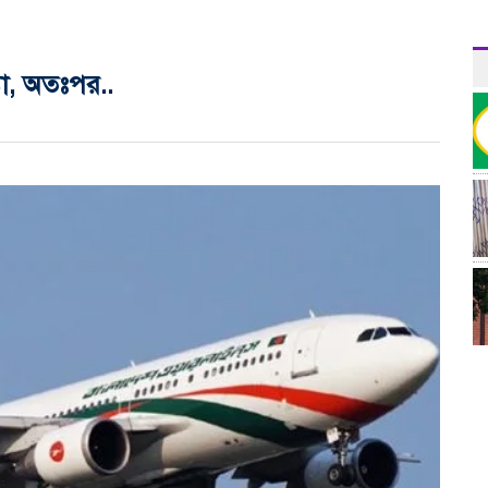
যা, অতঃপর..
র