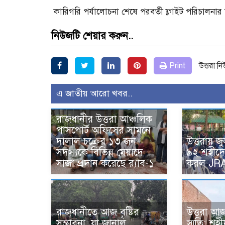
কারিগরি পর্যালোচনা শেষে পরবর্তী ফ্লাইট পরিচালনার 
নিউজটি শেয়ার করুন..
Print
উত্তরা ন
এ জাতীয় আরো খবর..
রাজধানীর উত্তরা আঞ্চলিক
পাসপোর্ট অফিসের সামনে
দালাল চক্রের ১৩ জন
উত্তরায় জু
সদস্যকে বিভিন্ন মেয়াদে
৯২ শহীদে
সাজা প্রদান করেছে র‌্যাব-১
করল JR
রাজধানীতে আজ বৃষ্টির
উত্তরা আজ
সম্ভাবনা, যা জানাল
স্মৃতি: শ