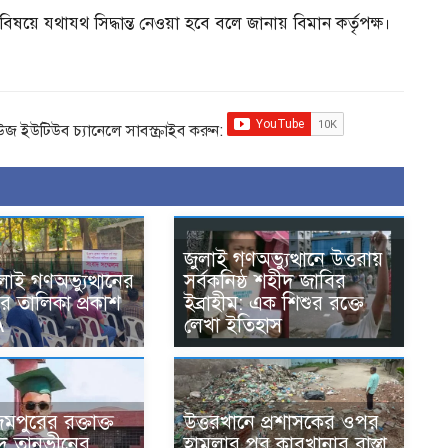
বিষয়ে যথাযথ সিদ্ধান্ত নেওয়া হবে বলে জানায় বিমান কর্তৃপক্ষ।
িউজ ইউটিউব চ্যানেলে সাবস্ক্রাইব করুন:
জুলাই গণঅভ্যুত্থানে উত্তরায়
লাই গণঅভ্যুত্থানের
সর্বকনিষ্ঠ শহীদ জাবির
র তালিকা প্রকাশ
ইব্রাহীম: এক শিশুর রক্তে
A
লেখা ইতিহাস
মপুরের রক্তাক্ত
উত্তরখানে প্রশাসকের ওপর
হীদ তানভীনের
হামলার পর কারখানার রাস্তা