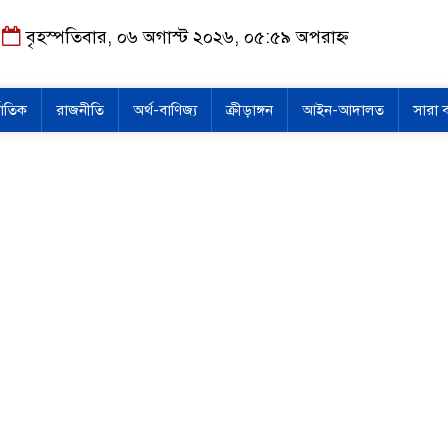
বৃহস্পতিবার, ০৬ অগাস্ট ২০২৬, ০৫:৫৯ অপরাহ্ন
জাতিক
রাজনীতি
অর্থ-বাণিজ্য
ক্রীড়াঙ্গন
আইন-আদালত
সারা 