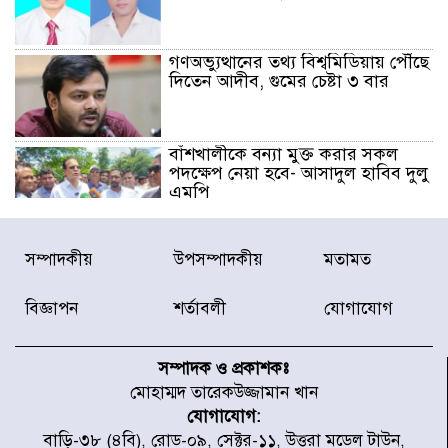
গণঅভ্যুত্থানের তথ্য বিশ্বমিডিয়ায় পৌঁছে
দিতেন আদীব, গুমের চেষ্টা ৩ বার
বাঁশখালীকে বন্যা মুক্ত করার সকল
পদক্ষেপ নেয়া হবে- আসাদুল হাবিব দুলু
এমপি
বিদ্যুৎ-জ্বালানি খাতে অস্থিরতা তৈরির
সম্পাদকীয়
উপসম্পাদকীয়
মতামত
চেষ্টা করছে একটি চক্র : প্রধানমন্ত্রী
বিজ্ঞাপন
শর্তাবলী
যোগাযোগ
টাইফুন ‘ডলফিনের’ আঘাতে জাপানে
৫ আহত, চীনে বন্দর বন্ধ
সম্পাদক ও প্রকাশকঃ
মোহাম্মদ তারেকউজ্জামান খান
যোগাযোগ:
চিকিৎসা খাতে জিডিপির ৫ শতাংশ
বাড়ি-৩৮ (৪বি), রোড-০৯, সেক্টর-১১, উত্তরা মডেল টাউন,