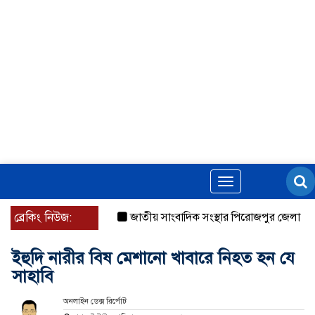
Toggle
navigation
ব্রেকিং নিউজ:
জাতীয় সাংবাদিক সংস্থার পিরোজপুর জেলা কমিটি 
ইহুদি নারীর বিষ মেশানো খাবারে নিহত হন যে
সাহাবি
অনলাইন ডেক্স রির্পোট