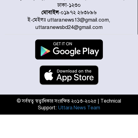
বরাদ্দের ঘোষণা স্থানীয় সরকার মন্ত্রীর
ঢাকা-১২৩০
মোবাইল
-০১৯৭২ ২৬৩৮৯৬
ই-মেইলঃ uttaranews13@gmail.com,
জুলাই জাদুঘর ঘুরে দেখলেন এনসিপি
uttaranewsbd24@gmail.com
নেতারা
যুক্তরাষ্ট্রে দাবানল নেভাতে গিয়ে
হেলিকপ্টার বিধ্বস্ত, নিহত ১
মজুদদারের সর্বোচ্চ শাস্তি মৃত্যুদণ্ড, তাই
ভেবে মজুদ করবেন : আইনমন্ত্রী
© সর্বস্বত্ব স্বত্বাধিকার সংরক্ষিত ২০১৩-২০২৫ | Technical
Support:
Uttara News Team
আন্তর্জাতিক আদিবাসী দিবস: রাষ্ট্রের
দায়িত্ব ও দায়বদ্ধতা II – মং এ খেন
মংমং