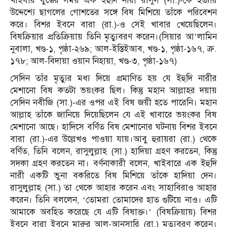
খাইবার যুদ্ধের সময় এক ইহুদি নারী রাসুল (সা.)-কে হত্যার
উদ্দেশ্যে ছাগলের গোশতের সঙ্গে বিষ মিশিয়ে তাঁকে পরিবেশন
করে। বিশর ইবনে বারা (রা.)-ও সেই খাবার খেয়েছিলেন।
বিষক্রিয়ার প্রতিক্রিয়ায় তিনি মৃত্যুবরণ করেন।(সিয়ার আ’লামিন
নুবালা, খণ্ড-১, পৃষ্ঠা-২৬৯; আল-ইস্তিইআব, খণ্ড-১, পৃষ্ঠা-১৬৭, ক্র.
১৭৮; আল-বিদায়া ওয়ান নিহায়া, খণ্ড-৩, পৃষ্ঠা-১৬৭)
সেদিন তাঁর মৃত্যুর মধ্য দিয়ে প্রমাণিত হয় যে ইহুদি নারীর
মেশানো বিষ কতটা ভয়ংকর ছিল। কিন্তু মহান আল্লাহর দয়ায়
সেদিন নবীজি (সা.)-এর ওপর এই বিষ জয়ী হতে পারেনি। মহান
আল্লাহ তাঁকে জানিয়ে দিয়েছিলেন যে এই খাবারে ভয়ংকর বিষ
মেশানো আছে। হাদিসে বর্ণিত বিষ মেশানোর ঘটনায় বিশর ইবনে
বারা (রা.)-এর উল্লেখও পাওয়া যায়।আবু হুরায়রা (রা.) থেকে
বর্ণিত, তিনি বলেন, রাসুলুল্লাহ (সা.) হাদিয়া গ্রহণ করতেন, কিন্তু
সদকা গ্রহণ করতেন না। বর্ণনাকারী বলেন, খাইবারে এক ইহুদি
নারী একটি ভুনা বকরিতে বিষ মিশিয়ে তাঁকে হাদিয়া দেন।
রাসুলুল্লাহ (সা.) তা থেকে আহার করেন এবং সাহাবিরাও আহার
করেন। তিনি বললেন, ‘তোমরা তোমাদের হাত গুটিয়ে নাও। এটি
আমাকে অবহিত করেছে যে এটি বিষাক্ত।’ (বিষক্রিয়ায়) বিশর
ইবনে বারা ইবনে মারুর আল-আনসারি (রা.) মৃত্যুবরণ করেন।