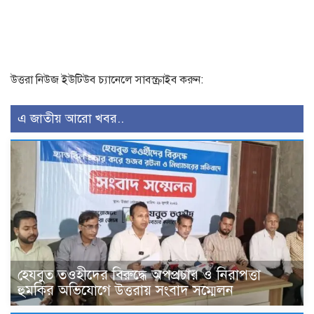
উত্তরা নিউজ ইউটিউব চ্যানেলে সাবস্ক্রাইব করুন:
এ জাতীয় আরো খবর..
হেযবুত তওহীদের বিরুদ্ধে অপপ্রচার ও নিরাপত্তা
হুমকির অভিযোগে উত্তরায় সংবাদ সম্মেলন