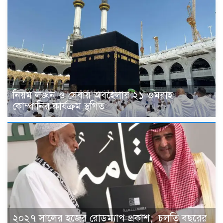
নিয়ম লঙ্ঘন ও সেবায় অবহেলায় ২১ ওমরাহ
কোম্পানির কার্যক্রম স্থগিত
২০২৭ সালের হজের রোডম্যাপ প্রকাশ, চলতি বছরের