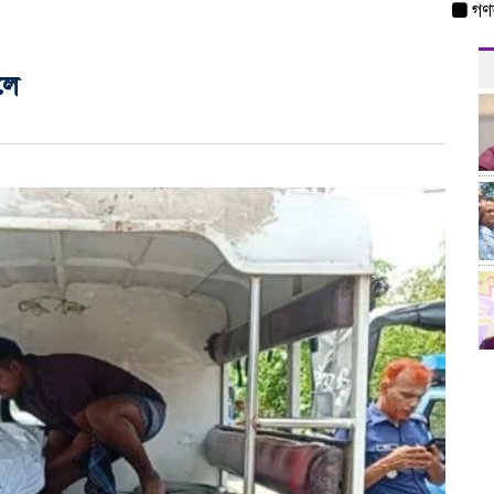
গণঅভ্যুত
লে