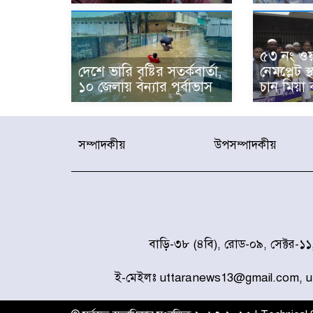
৫৩ নং ওয়
দেশে ভারি বৃষ্টির সতর্কবার্তা,
নেমপ্লেট 
১০ জেলায় বন্যার পূর্বাভাস
চান মিয়া 
সম্পাদকীয়
উপসম্পাদকীয়
বাড়ি-৩৮ (৪বি), রোড-০৯, সেক্টর-১
ই-মেইলঃ uttaranews13@gmail.com, 