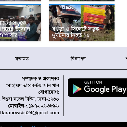
ার্ডের সড়কে
স্থাপনের উদ্যোগ
বগুড়া ও সিলেটে সড়ক
ব্যাপারীর
দুর্ঘটনায় নিহত ১৫
মতামত
বিজ্ঞাপন
সম্পাদক ও প্রকাশকঃ
মোহাম্মদ তারেকউজ্জামান খান
যোগাযোগ:
১, উত্তরা মডেল টাউন, ঢাকা-১২৩০
মোবাইল
-০১৯৭২ ২৬৩৮৯৬
uttaranewsbd24@gmail.com