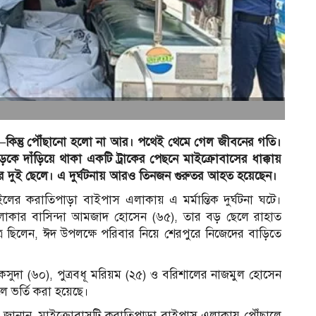
—কিন্তু পৌঁছানো হলো না আর। পথেই থেমে গেল জীবনের গতি।
ড়কে দাঁড়িয়ে থাকা একটি ট্রাকের পেছনে মাইক্রোবাসের ধাক্কায়
র দুই ছেলে। এ দুর্ঘটনায় আরও তিনজন গুরুতর আহত হয়েছেন।
ের করাতিপাড়া বাইপাস এলাকায় এ মর্মান্তিক দুর্ঘটনা ঘটে।
াকার বাসিন্দা আমজাদ হোসেন (৬৫), তার বড় ছেলে রাহাত
রে ছিলেন, ঈদ উপলক্ষে পরিবার নিয়ে শেরপুরে নিজেদের বাড়িতে
কসুদা (৬০), পুত্রবধূ মরিয়ম (২৫) ও বরিশালের নাজমুল হোসেন
ে ভর্তি করা হয়েছে।
দ্দিন জানান, মাইক্রোবাসটি করাতিপাড়া বাইপাস এলাকায় পৌঁছালে