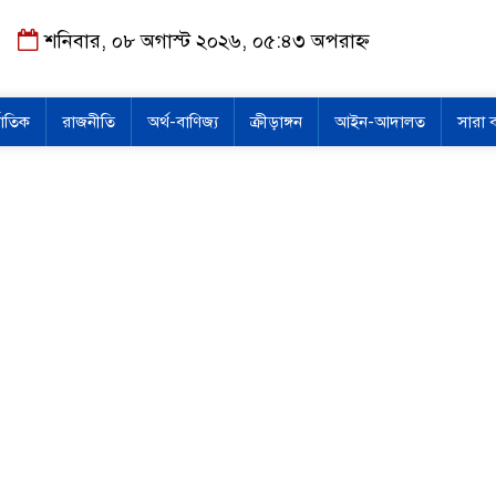
শনিবার, ০৮ অগাস্ট ২০২৬, ০৫:৪৩ অপরাহ্ন
জাতিক
রাজনীতি
অর্থ-বাণিজ্য
ক্রীড়াঙ্গন
আইন-আদালত
সারা 