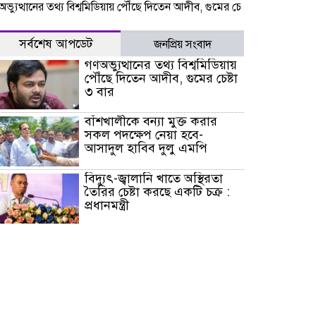
্থানের তথ্য বিশ্বমিডিয়ায় পৌঁছে দিতেন আদীব, গুমের চেষ্টা ৩ বার
বাঁশখালীক
সর্বশেষ আপডেট
জনপ্রিয় সংবাদ
গণঅভ্যুত্থানের তথ্য বিশ্বমিডিয়ায়
পৌঁছে দিতেন আদীব, গুমের চেষ্টা
৩ বার
বাঁশখালীকে বন্যা মুক্ত করার
সকল পদক্ষেপ নেয়া হবে-
আসাদুল হাবিব দুলু এমপি
বিদ্যুৎ-জ্বালানি খাতে অস্থিরতা
তৈরির চেষ্টা করছে একটি চক্র :
প্রধানমন্ত্রী
টাইফুন ‘ডলফিনের’ আঘাতে
জাপানে ৫ আহত, চীনে বন্দর বন্ধ
চিকিৎসা খাতে জিডিপির ৫
শতাংশ বরাদ্দের ঘোষণা স্থানীয়