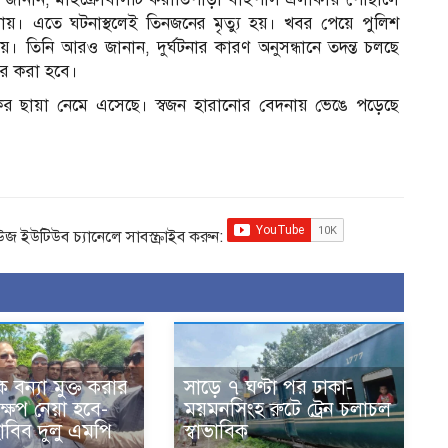
খায়। এতে ঘটনাস্থলেই তিনজনের মৃত্যু হয়। খবর পেয়ে পুলিশ
 তিনি আরও জানান, দুর্ঘটনার কারণ অনুসন্ধানে তদন্ত চলছে
্তর করা হবে।
ের ছায়া নেমে এসেছে। স্বজন হারানোর বেদনায় ভেঙে পড়েছে
িউজ ইউটিউব চ্যানেলে সাবস্ক্রাইব করুন:
 বন্যা মুক্ত করার
সাড়ে ৭ ঘণ্টা পর ঢাকা-
ষেপ নেয়া হবে-
ময়মনসিংহ রুটে ট্রেন চলাচল
াবিব দুলু এমপি
স্বাভাবিক