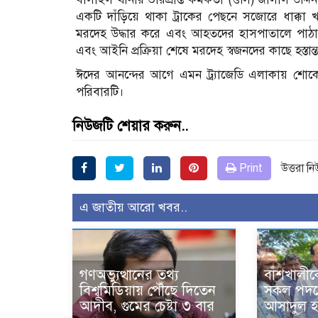
একটি দাঁড়িয়ে থাকা ট্রাকের পেছনে সজোরে ধাক্কা 
মরদেহ উদ্ধার করে এবং আহতদের হাসপাতালে পাঠায়।
এবং আইনি প্রক্রিয়া শেষে মরদেহ স্বজনদের কাছে হস্তান
ঈদের আনন্দের আগে এমন ট্র্যাজেডি এলাকায় শোক
পরিবারটি।
নিউজটি শেয়ার করুন..
Print
উত্তরা ন
এ জাতীয় আরো খবর..
গণঅভ্যুত্থানের তথ্য
বাঁশখালীকে
বিশ্বমিডিয়ায় পৌঁছে দিতেন
সকল পদক্
আদীব, গুমের চেষ্টা ৩ বার
আসাদুল হ