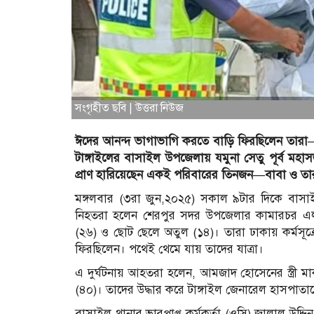
সংগৃহীত ছবি | উত্তরা নিউজ
ঈদের আনন্দ ভাগাভাগি করতে বাড়ি ফিরছিলেন তারা
টাঙ্গাইলের বাসাইল উপজেলায় যমুনা সেতু পূর্ব মহাস
প্রাণ হারিয়েছেন একই পরিবারের তিনজন—বাবা ও তা
মঙ্গলবার (৩রা জুন,২০২৫) সকাল ৯টার দিকে বাসাইল
নিহতরা হলেন শেরপুর সদর উপজেলার কামারচর এল
(২৬) ও ছোট ছেলে অতুল (১৪)। তারা ঢাকায় কর্মসূত্
ফিরছিলেন। পথেই থেমে যায় তাদের যাত্রা।
এ দুর্ঘটনায় আহতরা হলেন, আমজাদ হোসেনের স্ত্রী মা
(৪০)। তাদের উদ্ধার করে টাঙ্গাইল জেনারেল হাসপাতাল
বাসাইল থানার ভারপ্রাপ্ত কর্মকর্তা (ওসি) জালাল উ