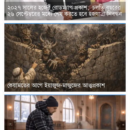
২০২৭ সালের হজের রোডম্যাপ প্রকাশ, চলতি বছরের
২৬ সেপ্টেম্বরের মধ্যে শেষ করতে হবে হজযাত্রী নিবন্ধন
কেয়ামতের আগে ইয়াজুজ-মাজুজের আত্মপ্রকাশ