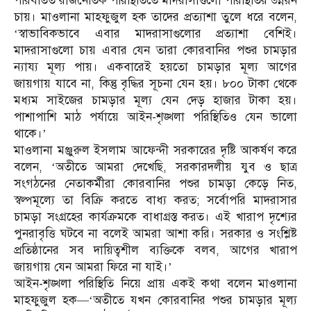
পরিবর্তিত রাজনৈতিক পরিস্থিতিতে মাদরাসাগুলো পরিস্থিতির উন্নয়ন
চায়। মাওলানা মাহফুজুল হক তাদের প্রত্যাশা তুলে ধরে বলেন,
‘স্বাভাবিকভাবে এবার মাদরাসাগুলোর প্রত্যাশা বেশিই।
মাদরাসাগুলো চায় এবার যেন তারা কোরবানির পশুর চামড়ার
ন্যায্য মূল্য পায়। একবারেই হয়তো চামড়ার মূল্য আগের
জায়গায় যাবে না, কিন্তু বৃদ্ধির সূচনা যেন হয়। ৮০০ টাকা থেকে
মধ্যম সাইজের চামড়ার মূল্য যেন দেড় হাজার টাকা হয়।
পাশাপাশি মাঠ পর্যায়ে আইন-শৃঙ্খলা পরিস্থিতিও যেন ভালো
থাকে।’
মাওলানা মঞ্জুরুল ইসলাম আফেন্দী সরকারের দৃষ্টি আকর্ষণ করে
বলেন, ‘অতীতে আমরা দেখেছি, সরকারদলীয় যুব ও ছাত্র
সংগঠনের নেতাকর্মীরা কোরবানির পশুর চামড়া কেড়ে নিত,
স্বল্পমূল্যে তা বিক্রি করতে বাধ্য করত; সর্বোপরি মাদরাসার
চামড়া সংগ্রহের কার্যক্রমকে বাধাগ্রস্ত করত। এই খারাপ দৃশ্যের
পুনরাবৃত্তি ঘটবে না বলেই আমরা আশা করি। সরকার ও সংশ্লিষ্ট
প্রতিষ্ঠানের সব দায়িত্বশীল ব্যক্তিকে বলব, আগের খারাপ
জায়গায় যেন আমরা ফিরে না যাই।’
আইন-শৃঙ্খলা পরিস্থিতি নিয়ে প্রায় একই কথা বলেন মাওলানা
মাহফুজুল হক—‘অতীতে যখন কোরবানির পশুর চামড়ার মূল্য