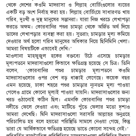
থেকে দেশের কওমি মাদরাসা ও লিল্লাহ বোর্ডিংগুলোর ব্যয়ের
একটি বড় অংশ নির্বাহ করা হয়। লিল্লাহ বোর্ডিংয়ে সাধারণত খায়
গরিব, দুঃখী ও দুস্থ মানুষের সন্তানরা। যারা নিজ খরচে লেখাপড়া
করতে অক্ষম। কোরবানির পশুর চামড়া থেকে অর্জিত অর্থ দিয়ে
তাদের লেখাপড়ার ব্যবস্থা করা হয়। সুতরাং চামড়ার মূল্য কমিয়ে
দেওয়ার অর্থ হলো গরিব মানুষের অধিকার নিয়ে ছিনিমিনি খেলা।
আমরা বিষয়টিকে এভাবেই দেখি।’
মাওলানা মাহফুজুল হকের বক্তব্যে উঠে এসেছে চামড়ার
মূল্যপতনে মাদরাসাগুলো কিভাবে ক্ষতিগ্রস্ত হয়েছে সে চিত্র। তিনি
বলেন, ‘কোরবানির পশুর চামড়ার মূল্যপতনে কওমি
মাদরাসাগুলোর ওপর বেশ বড় ধাক্কাই লেগেছে। কয়েক বছর
এমন হয়েছে, ঢাকা শহরে পশুর চামড়ার ন্যূনতম মূল্য পাওয়া
গেলেও গ্রামে কোনো মূল্যই পাওয়া যায়নি। মাদরাসাগুলোর জন্য
খরচ ওঠানোই কঠিন ছিল। এমনকি কোরবানির পশুর চামড়া
নদীতে ফেলে দেওয়া এবং মাটিতে পুঁতে ফেলার মতো দৃশ্যও
আমরা দেখেছি। দ্বিনি মাদরাসাগুলো সরাসরি আল্লাহর অনুগ্রহে
পরিচালিত হয় বলে হয়তো পরিস্থিতি সামলে নেওয়া গেছে, কিন্তু
তারা যে আর্থিকভাবে ক্ষতিগ্রস্ত হয়েছে তাতে কোনো সন্দেহ নেই।’