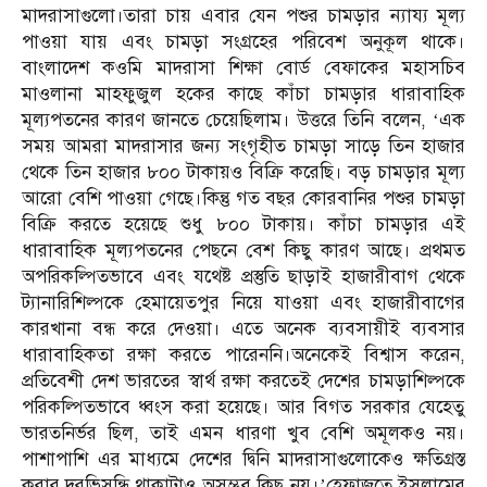
মাদরাসাগুলো।তারা চায় এবার যেন পশুর চামড়ার ন্যায্য মূল্য
পাওয়া যায় এবং চামড়া সংগ্রহের পরিবেশ অনুকূল থাকে।
বাংলাদেশ কওমি মাদরাসা শিক্ষা বোর্ড বেফাকের মহাসচিব
মাওলানা মাহফুজুল হকের কাছে কাঁচা চামড়ার ধারাবাহিক
মূল্যপতনের কারণ জানতে চেয়েছিলাম। উত্তরে তিনি বলেন, ‘এক
সময় আমরা মাদরাসার জন্য সংগৃহীত চামড়া সাড়ে তিন হাজার
থেকে তিন হাজার ৮০০ টাকায়ও বিক্রি করেছি। বড় চামড়ার মূল্য
আরো বেশি পাওয়া গেছে।কিন্তু গত বছর কোরবানির পশুর চামড়া
বিক্রি করতে হয়েছে শুধু ৮০০ টাকায়। কাঁচা চামড়ার এই
ধারাবাহিক মূল্যপতনের পেছনে বেশ কিছু কারণ আছে। প্রথমত
অপরিকল্পিতভাবে এবং যথেষ্ট প্রস্তুতি ছাড়াই হাজারীবাগ থেকে
ট্যানারিশিল্পকে হেমায়েতপুর নিয়ে যাওয়া এবং হাজারীবাগের
কারখানা বন্ধ করে দেওয়া। এতে অনেক ব্যবসায়ীই ব্যবসার
ধারাবাহিকতা রক্ষা করতে পারেননি।অনেকেই বিশ্বাস করেন,
প্রতিবেশী দেশ ভারতের স্বার্থ রক্ষা করতেই দেশের চামড়াশিল্পকে
পরিকল্পিতভাবে ধ্বংস করা হয়েছে। আর বিগত সরকার যেহেতু
ভারতনির্ভর ছিল, তাই এমন ধারণা খুব বেশি অমূলকও নয়।
পাশাপাশি এর মাধ্যমে দেশের দ্বিনি মাদরাসাগুলোকেও ক্ষতিগ্রস্ত
করার দূরভিসন্ধি থাকাটাও অসম্ভব কিছু নয়।’হেফাজতে ইসলামের