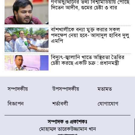
গণঅভ্যুত্থানের তথ্য বিশ্বমিডিয়ায় পৌঁছে
দিতেন আদীব, গুমের চেষ্টা ৩ বার
বাঁশখালীকে বন্যা মুক্ত করার সকল
পদক্ষেপ নেয়া হবে- আসাদুল হাবিব দুলু
এমপি
বিদ্যুৎ-জ্বালানি খাতে অস্থিরতা তৈরির
চেষ্টা করছে একটি চক্র : প্রধানমন্ত্রী
টাইফুন ‘ডলফিনের’ আঘাতে জাপানে
সম্পাদকীয়
উপসম্পাদকীয়
মতামত
৫ আহত, চীনে বন্দর বন্ধ
বিজ্ঞাপন
শর্তাবলী
যোগাযোগ
চিকিৎসা খাতে জিডিপির ৫ শতাংশ
বরাদ্দের ঘোষণা স্থানীয় সরকার মন্ত্রীর
সম্পাদক ও প্রকাশকঃ
মোহাম্মদ তারেকউজ্জামান খান