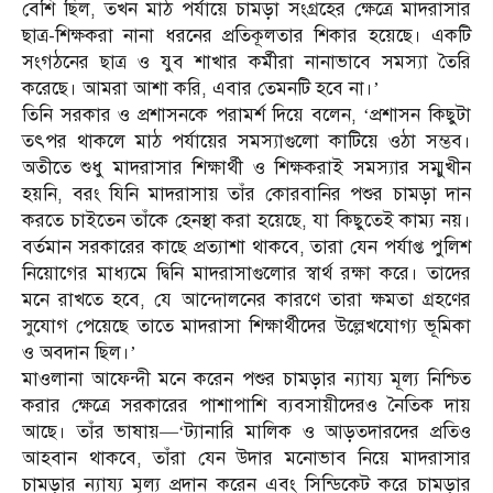
বেশি ছিল, তখন মাঠ পর্যায়ে চামড়া সংগ্রহের ক্ষেত্রে মাদরাসার
ছাত্র-শিক্ষকরা নানা ধরনের প্রতিকূলতার শিকার হয়েছে। একটি
সংগঠনের ছাত্র ও যুব শাখার কর্মীরা নানাভাবে সমস্যা তৈরি
করেছে। আমরা আশা করি, এবার তেমনটি হবে না।’
তিনি সরকার ও প্রশাসনকে পরামর্শ দিয়ে বলেন, ‘প্রশাসন কিছুটা
তৎপর থাকলে মাঠ পর্যায়ের সমস্যাগুলো কাটিয়ে ওঠা সম্ভব।
অতীতে শুধু মাদরাসার শিক্ষার্থী ও শিক্ষকরাই সমস্যার সম্মুখীন
হয়নি, বরং যিনি মাদরাসায় তাঁর কোরবানির পশুর চামড়া দান
করতে চাইতেন তাঁকে হেনস্থা করা হয়েছে, যা কিছুতেই কাম্য নয়।
বর্তমান সরকারের কাছে প্রত্যাশা থাকবে, তারা যেন পর্যাপ্ত পুলিশ
নিয়োগের মাধ্যমে দ্বিনি মাদরাসাগুলোর স্বার্থ রক্ষা করে। তাদের
মনে রাখতে হবে, যে আন্দোলনের কারণে তারা ক্ষমতা গ্রহণের
সুযোগ পেয়েছে তাতে মাদরাসা শিক্ষার্থীদের উল্লেখযোগ্য ভূমিকা
ও অবদান ছিল।’
মাওলানা আফেন্দী মনে করেন পশুর চামড়ার ন্যায্য মূল্য নিশ্চিত
করার ক্ষেত্রে সরকারের পাশাপাশি ব্যবসায়ীদেরও নৈতিক দায়
আছে। তাঁর ভাষায়—‘ট্যানারি মালিক ও আড়তদারদের প্রতিও
আহবান থাকবে, তাঁরা যেন উদার মনোভাব নিয়ে মাদরাসার
চামড়ার ন্যায্য মূল্য প্রদান করেন এবং সিন্ডিকেট করে চামড়ার