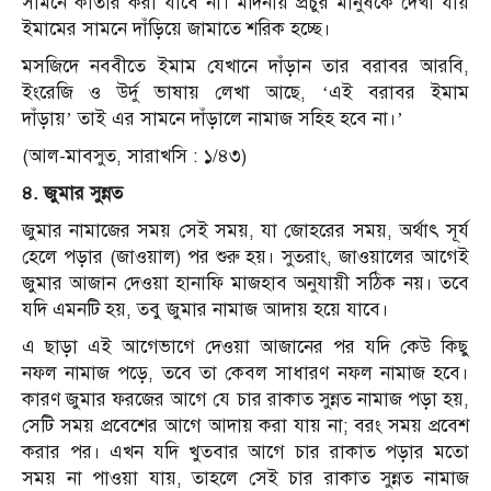
সামনে কাতার করা যাবে না। মদিনায় প্রচুর মানুষকে দেখা যায়
ইমামের সামনে দাঁড়িয়ে জামাতে শরিক হচ্ছে।
মসজিদে নববীতে ইমাম যেখানে দাঁড়ান তার বরাবর আরবি,
ইংরেজি ও উর্দু ভাষায় লেখা আছে, ‘এই বরাবর ইমাম
দাঁড়ায়’ তাই এর সামনে দাঁড়ালে নামাজ সহিহ হবে না।’
(আল-মাবসুত, সারাখসি : ১/৪৩)
৪. জুমার সুন্নত
জুমার নামাজের সময় সেই সময়, যা জোহরের সময়, অর্থাৎ সূর্য
হেলে পড়ার (জাওয়াল) পর শুরু হয়। সুতরাং, জাওয়ালের আগেই
জুমার আজান দেওয়া হানাফি মাজহাব অনুযায়ী সঠিক নয়। তবে
যদি এমনটি হয়, তবু জুমার নামাজ আদায় হয়ে যাবে।
এ ছাড়া এই আগেভাগে দেওয়া আজানের পর যদি কেউ কিছু
নফল নামাজ পড়ে, তবে তা কেবল সাধারণ নফল নামাজ হবে।
কারণ জুমার ফরজের আগে যে চার রাকাত সুন্নত নামাজ পড়া হয়,
সেটি সময় প্রবেশের আগে আদায় করা যায় না; বরং সময় প্রবেশ
করার পর। এখন যদি খুতবার আগে চার রাকাত পড়ার মতো
সময় না পাওয়া যায়, তাহলে সেই চার রাকাত সুন্নত নামাজ