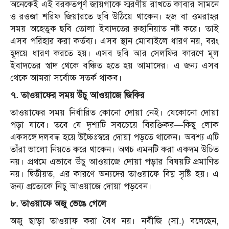
অনেকেই এই বরকতপূর্ণ জায়গাকে স্মরণীয় রাখতে কাবার সামনে
ও রওজা শরিফ জিয়ারতে ছবি উঠিয়ে থাকেন। হজ বা ওমরাহর
সময় অহেতুক ছবি তোলা ইবাদতের রুহানিয়াত নষ্ট করে। তাই
এসব পরিহার করা কর্তব্য। এসব স্থান মোবাইলে ধারণ নয়, বরং
হূদয়ে ধারণ করতে হয়। এসব ছবি আর সেলফির কারণে মূল
ইবাদতের স্বাদ থেকে বঞ্চিত হতে হয় আমাদের। এ জন্য এসব
থেকে আমরা সর্বোচ্চ সতর্ক থাকব।
৭. তাওয়াফের সময় উঁচু আওয়াজে জিকির
তাওয়াফের সময় নির্ধারিত কোনো দোয়া নেই। যেকোনো দোয়া
পড়া যাবে। তবে যে দৃশ্যটি সবচেয়ে বিরক্তিকর—কিছু লোক
একসঙ্গে দলবদ্ধ হয়ে উচ্চৈঃস্বরে দোয়া পড়তে থাকেন। অবশ্য এটি
তাঁরা ভালো নিয়তে করে থাকেন। অথচ এমনটি করা একদম উচিত
নয়। প্রথমে এভাবে উঁচু আওয়াজে দোয়া পড়ার বিষয়টি প্রমাণিত
নয়। দ্বিতীয়ত, এর কারণে অন্যদের তাওয়াফে বিঘ্ন সৃষ্টি হয়। এ
জন্য প্রত্যেকে নিচু আওয়াজে দোয়া পড়বেন।
৮. তাওয়াফে অজু ভেঙে গেলে
অজু ছাড়া তাওয়াফ করা বৈধ নয়। নবীজি (সা.) বলেছেন,