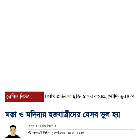
ব্রেকিং নিউজ:
যৌথ প্রতিরক্ষা চুক্তি স্বাক্ষর করেছে সৌদি-তুরস্ক-পাকিস্তান
মক্কা ও মদিনায় হজযাত্রীদের যেসব ভুল হয়
অনলাইন ডেক্স রির্পোট
আপডেট টাইম: বৃহস্পতিবার, ২৯ মে, ২০২৫