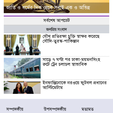
জাতি ও ধর্মের দিক থেকে সবাই এক ও অভিন্ন
সর্বশেষ আপডেট
জনপ্রিয় সংবাদ
যৌথ প্রতিরক্ষা চুক্তি স্বাক্ষর করেছে
সৌদি-তুরস্ক-পাকিস্তান
সাড়ে ৭ ঘণ্টা পর ঢাকা-ময়মনসিংহ
রুটে ট্রেন চলাচল স্বাভাবিক
ইনফান্তিনোকে নরওয়ে ফুটবল প্রধানের
আল্টিমেটাম
দেশে ভারি বৃষ্টির সতর্কবার্তা, ১০
সম্পাদকীয়
উপসম্পাদকীয়
মতামত
জেলায় বন্যার পূর্বাভাস