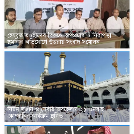
হেযবুত তওহীদের বিরুদ্ধে অপপ্রচার ও নিরাপত্তা
হুমকির অভিযোগে উত্তরায় সংবাদ সম্মেলন
নিয়ম লঙ্ঘন ও সেবায় অবহেলায় ২১ ওমরাহ
কোম্পানির কার্যক্রম স্থগিত