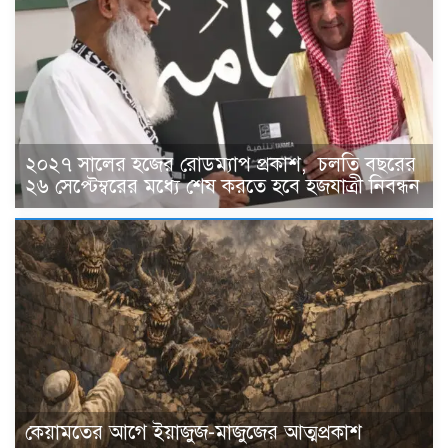
২০২৭ সালের হজের রোডম্যাপ প্রকাশ, চলতি বছরের
২৬ সেপ্টেম্বরের মধ্যে শেষ করতে হবে হজযাত্রী নিবন্ধন
কেয়ামতের আগে ইয়াজুজ-মাজুজের আত্মপ্রকাশ