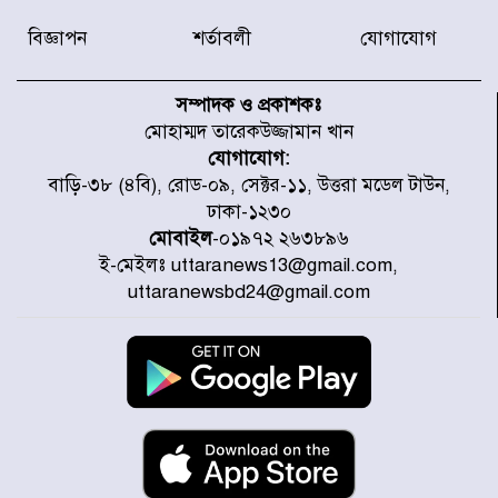
বিজ্ঞাপন
শর্তাবলী
যোগাযোগ
৫৩ নং ওয়ার্ডের সড়কে নেমপ্লেট
স্থাপনের উদ্যোগ চান মিয়া ব্যাপারীর
সম্পাদক ও প্রকাশকঃ
মোহাম্মদ তারেকউজ্জামান খান
যোগাযোগ:
৭ জেলায় ঝোড়ো হাওয়াসহ বজ্রবৃষ্টির
বাড়ি-৩৮ (৪বি), রোড-০৯, সেক্টর-১১, উত্তরা মডেল টাউন,
শঙ্কা
ঢাকা-১২৩০
মোবাইল
-০১৯৭২ ২৬৩৮৯৬
ই-মেইলঃ uttaranews13@gmail.com,
বগুড়া ও সিলেটে সড়ক দুর্ঘটনায় নিহত
uttaranewsbd24@gmail.com
১৫
জুলাইয়ে দেশজুড়ে ৪৫৮টি সড়ক
দুর্ঘটনায় ৪১৬ জন নিহত হয়েছেন
হারিয়ে যাওয়া শিশুকে পরিবারের কাছে