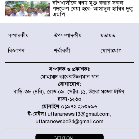
বাঁশখালীকে বন্যা মুক্ত করার সকল
পদক্ষেপ নেয়া হবে- আসাদুল হাবিব দুলু
এমপি
বিদ্যুৎ-জ্বালানি খাতে অস্থিরতা তৈরির
সম্পাদকীয়
উপসম্পাদকীয়
মতামত
চেষ্টা করছে একটি চক্র : প্রধানমন্ত্রী
বিজ্ঞাপন
শর্তাবলী
যোগাযোগ
টাইফুন ‘ডলফিনের’ আঘাতে জাপানে
৫ আহত, চীনে বন্দর বন্ধ
সম্পাদক ও প্রকাশকঃ
মোহাম্মদ তারেকউজ্জামান খান
যোগাযোগ:
চিকিৎসা খাতে জিডিপির ৫ শতাংশ
বাড়ি-৩৮ (৪বি), রোড-০৯, সেক্টর-১১, উত্তরা মডেল টাউন,
বরাদ্দের ঘোষণা স্থানীয় সরকার মন্ত্রীর
ঢাকা-১২৩০
মোবাইল
-০১৯৭২ ২৬৩৮৯৬
ই-মেইলঃ uttaranews13@gmail.com,
জুলাই জাদুঘর ঘুরে দেখলেন এনসিপি
uttaranewsbd24@gmail.com
নেতারা