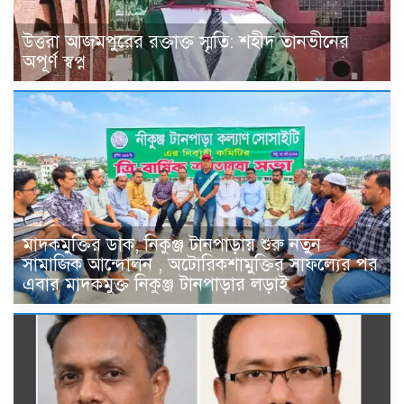
উত্তরা আজমপুরের রক্তাক্ত স্মৃতি: শহীদ তানভীনের
অপূর্ণ স্বপ্ন
মাদকমুক্তির ডাক, নিকুঞ্জ টানপাড়ায় শুরু নতুন
সামাজিক আন্দোলন , অটোরিকশামুক্তির সাফল্যের পর
এবার মাদকমুক্ত নিকুঞ্জ টানপাড়ার লড়াই