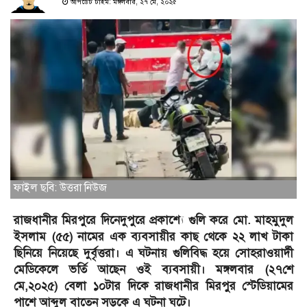
আপডেট টাইম: মঙ্গলবার, ২৭ মে, ২০২৫
ফাইল ছবি: উত্তরা নিউজ
রাজধানীর মিরপুরে দিনেদুপুরে প্রকাশ্যে গুলি করে মো. মাহমুদুল
ইসলাম (৫৫) নামের এক ব্যবসায়ীর কাছ থেকে ২২ লাখ টাকা
ছিনিয়ে নিয়েছে দুর্বৃত্তরা। এ ঘটনায় গুলিবিদ্ধ হয়ে সোহরাওয়ার্দী
মেডিকেলে ভর্তি আছেন ওই ব্যবসায়ী। মঙ্গলবার (২৭শে
মে,২০২৫) বেলা ১০টার দিকে রাজধানীর মিরপুর স্টেডিয়ামের
পাশে আব্দুল বাতেন সড়কে এ ঘটনা ঘটে।