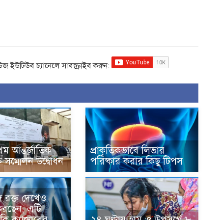
িউজ ইউটিউব চ্যানেলে সাবস্ক্রাইব করুন:
থম আন্তর্জাতিক
প্রাকৃতিকভাবে লিভার
যুক্তি সম্মেলন উদ্বোধন
পরিষ্কার করার কিছু টিপস
ে রক্ত দেখেও
রছেন, এটি
ি ক্যান্সারের
২৪ ঘণ্টায় হাম ও উপসর্গে ৮