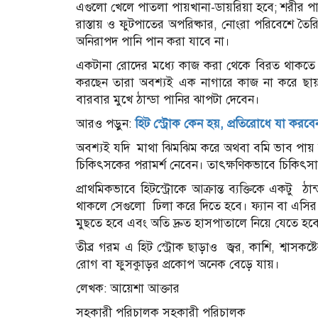
এগুলো খেলে পাতলা পায়খানা-ডায়রিয়া হবে; শরীর পা
রাস্তায় ও ফুটপাতের অপরিষ্কার, নোংরা পরিবেশে তৈ
অনিরাপদ পানি পান করা যাবে না।
একটানা রোদের মধ্যে কাজ করা থেকে বিরত থাকতে হ
করছেন তারা অবশ্যই এক নাগারে কাজ না করে ছায়
বারবার মুখে ঠান্ডা পানির ঝাপটা দেবেন।
আরও পড়ুন:
হিট স্ট্রোক কেন হয়, প্রতিরোধে যা করবে
অবশ্যই যদি মাথা ঝিমঝিম করে অথবা বমি ভাব পায় 
চিকিৎসকের পরামর্শ নেবেন। তাৎক্ষণিকভাবে চিকিৎসা 
প্রাথমিকভাবে হিটস্ট্রোকে আক্রান্ত ব্যক্তিকে একটু
থাকলে সেগুলো ঢিলা করে দিতে হবে। ফ্যান বা এসির ব্
মুছতে হবে এবং অতি দ্রুত হাসপাতালে নিয়ে যেতে হব
তীব্র গরম এ হিট স্ট্রোক ছাড়াও জ্বর, কাশি, শ্বাসকষ
রোগ বা ফুসকুাড়র প্রকোপ অনেক বেড়ে যায়।
লেখক: আয়েশা আক্তার
সহকারী পরিচালক সহকারী পরিচালক