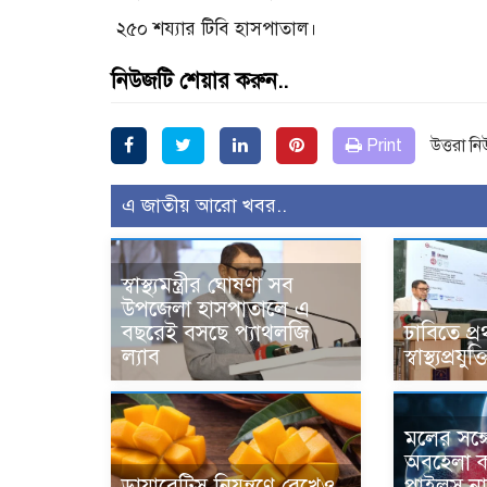
২৫০ শয্যার টিবি হাসপাতাল।
নিউজটি শেয়ার করুন..
Print
উত্তরা ন
এ জাতীয় আরো খবর..
স্বাস্থ্যমন্ত্রীর ঘোষণা সব
উপজেলা হাসপাতালে এ
বছরেই বসছে প্যাথলজি
ঢাবিতে প্র
ল্যাব
স্বাস্থ্যপ্র
মলের সঙ্গ
অবহেলা ক
ডায়াবেটিস নিয়ন্ত্রণে রেখেও
পাইলস নাক