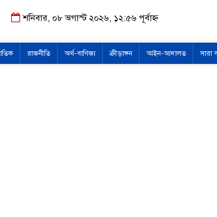
শনিবার, ০৮ অগাস্ট ২০২৬, ১২:৫৬ পূর্বাহ্ন
জাতিক
রাজনীতি
অর্থ-বাণিজ্য
ক্রীড়াঙ্গন
আইন-আদালত
সারা 