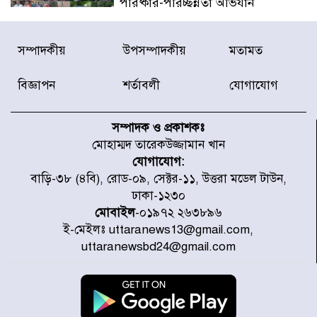
পরিষ্কার-পরিচ্ছন্নতা অভিযান
ডিএমপির অভিযানে ২৪ ঘণ্টায় গ্রেপ্তার
সম্পাদকীয়
উপসম্পাদকীয়
মতামত
৫০৪, উদ্ধার মাদক-অস্ত্র
বিজ্ঞাপন
শর্তাবলী
যোগাযোগ
সন্দ্বীপের চরে বিপদে পড়া কচ্ছপ উদ্ধার
সাগরে অবমুক্ত
সম্পাদক ও প্রকাশকঃ
মোহাম্মদ তারেকউজ্জামান খান
যোগাযোগ:
মাতারবাড়ী পৌঁছে নির্ধারিত কর্মসূচিতে
বাড়ি-৩৮ (৪বি), রোড-০৯, সেক্টর-১১, উত্তরা মডেল টাউন,
যোগ দিয়েছেন প্রধানমন্ত্রী
ঢাকা-১২৩০
মোবাইল
-০১৯৭২ ২৬৩৮৯৬
ই-মেইলঃ uttaranews13@gmail.com,
জাতীয় সাংবাদিক সংস্থার পিরোজপুর
uttaranewsbd24@gmail.com
জেলা কমিটি অনুমোদন
গণঅভ্যুত্থানের তথ্য বিশ্বমিডিয়ায় পৌঁছে
দিতেন আদীব, গুমের চেষ্টা ৩ বার