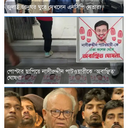
জুলাই জাদুঘর ঘুরে দেখলেন এনসিপি নেতারা
পোস্টার ছাপিয়ে নাসীরুদ্দীন পাটওয়ারীকে ‘অবাঞ্ছিত’
ঘোষণা