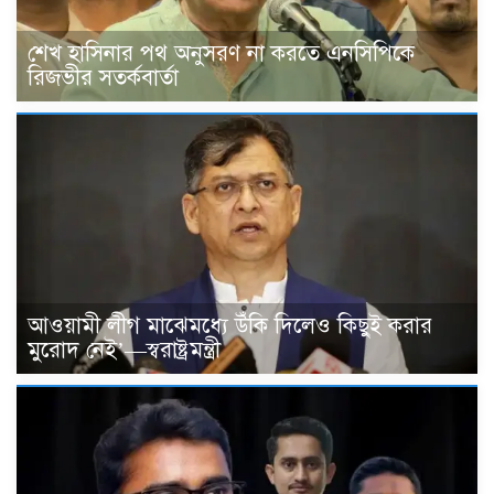
শেখ হাসিনার পথ অনুসরণ না করতে এনসিপিকে
রিজভীর সতর্কবার্তা
আওয়ামী লীগ মাঝেমধ্যে উঁকি দিলেও কিছুই করার
মুরোদ নেই’—স্বরাষ্ট্রমন্ত্রী