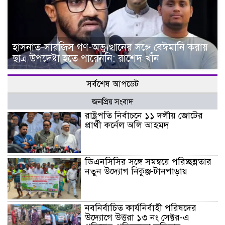
হাসনাত-সারজিস গণ-অভ্যুত্থানের সঙ্গে বেঈমানি করায়
ছাত্র উপদেষ্টা হতে পারেননি: রাশেদ খাঁন
সর্বশেষ আপডেট
জনপ্রিয় সংবাদ
রাষ্ট্রপতি নির্বাচনে ১১ দলীয় জোটের
প্রার্থী কর্নেল অলি আহমদ
ডিএনসিসির সঙ্গে সমন্বয়ে পরিচ্ছন্নতার
নতুন উদ্যোগ নিকুঞ্জ-টানপাড়ায়
নবনির্বাচিত কার্যনির্বাহী পরিষদের
উদ্যোগে উত্তরা ১৩ নং সেক্টর-এ