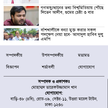
গণঅভ্যুত্থানের তথ্য বিশ্বমিডিয়ায় পৌঁছে
দিতেন আদীব, গুমের চেষ্টা ৩ বার
বাঁশখালীকে বন্যা মুক্ত করার সকল
পদক্ষেপ নেয়া হবে- আসাদুল হাবিব দুলু
এমপি
বিদ্যুৎ-জ্বালানি খাতে অস্থিরতা তৈরির
সম্পাদকীয়
উপসম্পাদকীয়
মতামত
চেষ্টা করছে একটি চক্র : প্রধানমন্ত্রী
বিজ্ঞাপন
শর্তাবলী
যোগাযোগ
টাইফুন ‘ডলফিনের’ আঘাতে জাপানে
৫ আহত, চীনে বন্দর বন্ধ
সম্পাদক ও প্রকাশকঃ
মোহাম্মদ তারেকউজ্জামান খান
যোগাযোগ:
চিকিৎসা খাতে জিডিপির ৫ শতাংশ
বাড়ি-৩৮ (৪বি), রোড-০৯, সেক্টর-১১, উত্তরা মডেল টাউন,
বরাদ্দের ঘোষণা স্থানীয় সরকার মন্ত্রীর
ঢাকা-১২৩০