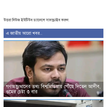
উত্তরা নিউজ ইউটিউব চ্যানেলে সাবস্ক্রাইব করুন:
এ জাতীয় আরো খবর..
গণঅভ্যুত্থানের তথ্য বিশ্বমিডিয়ায় পৌঁছে দিতেন আদীব,
গুমের চেষ্টা ৩ বার