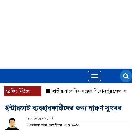
Toggle
navigation
ব্রেকিং নিউজ:
জাতীয় সাংবাদিক সংস্থার পিরোজপুর জেলা কমিটি অ
ইন্টারনেট ব্যবহারকারীদের জন্য দারুণ সুখবর
অনলাইন ডেস্ক রিপোর্ট
আপডেট টাইম: বৃহস্পতিবার, ১৫ মে, ২০২৫