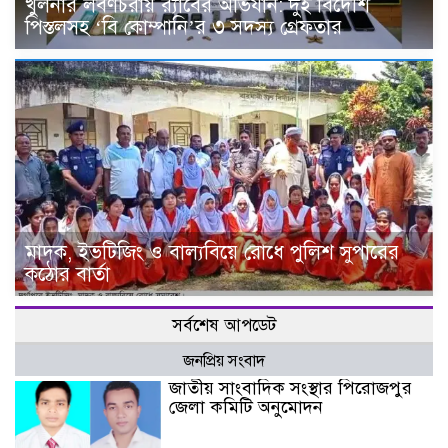
খুলনার লবণচরায় র‍্যাবের অভিযান: দুই বিদেশি
পিস্তলসহ ‘বি কোম্পানি’র ৩ সদস্য গ্রেফতার
মাদক, ইভটিজিং ও বাল্যবিয়ে রোধে পুলিশ সুপারের
কঠোর বার্তা
সর্বশেষ আপডেট
জনপ্রিয় সংবাদ
জাতীয় সাংবাদিক সংস্থার পিরোজপুর
জেলা কমিটি অনুমোদন