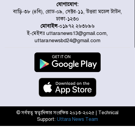
যোগাযোগ:
গণঅভ্যুত্থানের তথ্য বিশ্বমিডিয়ায় পৌঁছে
বাড়ি-৩৮ (৪বি), রোড-০৯, সেক্টর-১১, উত্তরা মডেল টাউন,
দিতেন আদীব, গুমের চেষ্টা ৩ বার
ঢাকা-১২৩০
মোবাইল
-০১৯৭২ ২৬৩৮৯৬
ই-মেইলঃ uttaranews13@gmail.com,
বাঁশখালীকে বন্যা মুক্ত করার সকল
uttaranewsbd24@gmail.com
পদক্ষেপ নেয়া হবে- আসাদুল হাবিব দুলু
এমপি
বিদ্যুৎ-জ্বালানি খাতে অস্থিরতা তৈরির
চেষ্টা করছে একটি চক্র : প্রধানমন্ত্রী
টাইফুন ‘ডলফিনের’ আঘাতে জাপানে
৫ আহত, চীনে বন্দর বন্ধ
© সর্বস্বত্ব স্বত্বাধিকার সংরক্ষিত ২০১৩-২০২৫ | Technical
Support:
Uttara News Team
চিকিৎসা খাতে জিডিপির ৫ শতাংশ
বরাদ্দের ঘোষণা স্থানীয় সরকার মন্ত্রীর