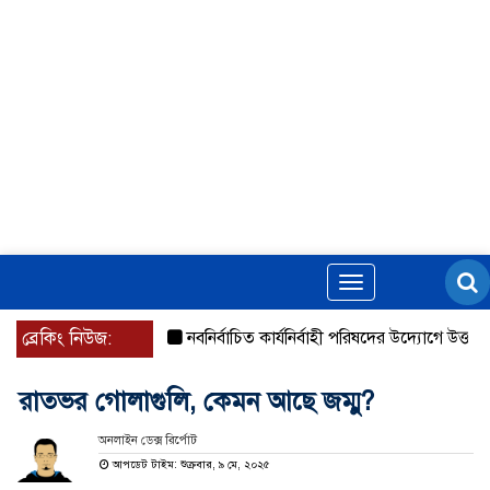
Toggle
navigation
ব্রেকিং নিউজ:
নবনির্বাচিত কার্যনির্বাহী পরিষদের উদ্যোগে উত্তরা ১৩ ন
রাতভর গোলাগুলি, কেমন আছে জম্মু?
অনলাইন ডেক্স রির্পোট
আপডেট টাইম: শুক্রবার, ৯ মে, ২০২৫