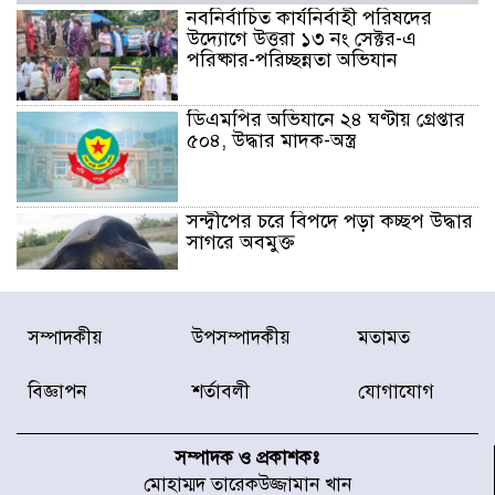
নবনির্বাচিত কার্যনির্বাহী পরিষদের
উদ্যোগে উত্তরা ১৩ নং সেক্টর-এ
পরিষ্কার-পরিচ্ছন্নতা অভিযান
ডিএমপির অভিযানে ২৪ ঘণ্টায় গ্রেপ্তার
৫০৪, উদ্ধার মাদক-অস্ত্র
সন্দ্বীপের চরে বিপদে পড়া কচ্ছপ উদ্ধার
সাগরে অবমুক্ত
মাতারবাড়ী পৌঁছে নির্ধারিত কর্মসূচিতে
সম্পাদকীয়
উপসম্পাদকীয়
মতামত
যোগ দিয়েছেন প্রধানমন্ত্রী
বিজ্ঞাপন
শর্তাবলী
যোগাযোগ
জাতীয় সাংবাদিক সংস্থার পিরোজপুর
জেলা কমিটি অনুমোদন
সম্পাদক ও প্রকাশকঃ
মোহাম্মদ তারেকউজ্জামান খান