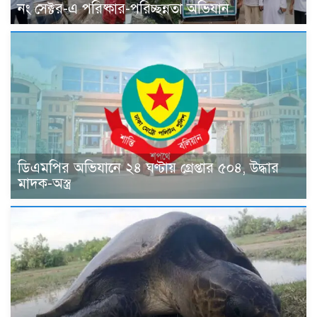
নং সেক্টর-এ পরিষ্কার-পরিচ্ছন্নতা অভিযান
ডিএমপির অভিযানে ২৪ ঘণ্টায় গ্রেপ্তার ৫০৪, উদ্ধার
মাদক-অস্ত্র