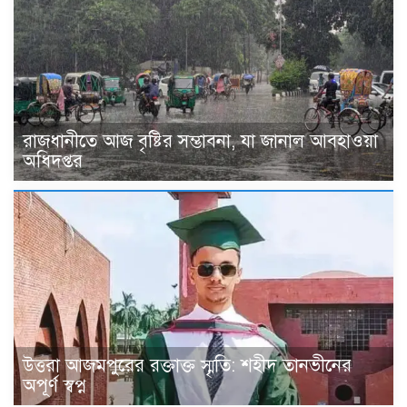
রাজধানীতে আজ বৃষ্টির সম্ভাবনা, যা জানাল আবহাওয়া
অধিদপ্তর
উত্তরা আজমপুরের রক্তাক্ত স্মৃতি: শহীদ তানভীনের
অপূর্ণ স্বপ্ন