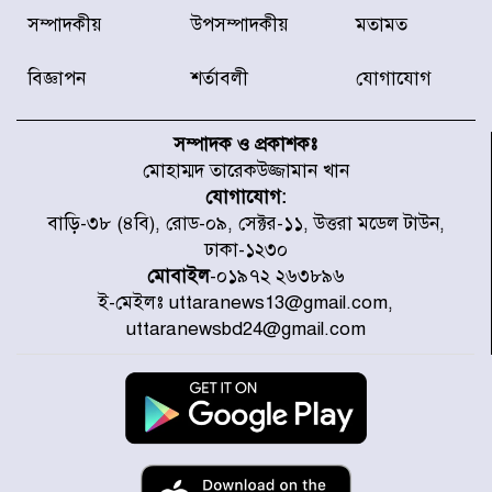
দেশে ভারি বৃষ্টির সতর্কবার্তা, ১০
সম্পাদকীয়
উপসম্পাদকীয়
মতামত
জেলায় বন্যার পূর্বাভাস
বিজ্ঞাপন
শর্তাবলী
যোগাযোগ
৫৩ নং ওয়ার্ডের সড়কে নেমপ্লেট
স্থাপনের উদ্যোগ চান মিয়া ব্যাপারীর
সম্পাদক ও প্রকাশকঃ
মোহাম্মদ তারেকউজ্জামান খান
যোগাযোগ:
৭ জেলায় ঝোড়ো হাওয়াসহ বজ্রবৃষ্টির
বাড়ি-৩৮ (৪বি), রোড-০৯, সেক্টর-১১, উত্তরা মডেল টাউন,
শঙ্কা
ঢাকা-১২৩০
মোবাইল
-০১৯৭২ ২৬৩৮৯৬
ই-মেইলঃ uttaranews13@gmail.com,
বগুড়া ও সিলেটে সড়ক দুর্ঘটনায় নিহত
uttaranewsbd24@gmail.com
১৫
জুলাইয়ে দেশজুড়ে ৪৫৮টি সড়ক
দুর্ঘটনায় ৪১৬ জন নিহত হয়েছেন