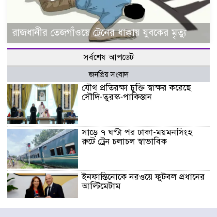
রাজধানীর তেজগাঁওয়ে ট্রেনের ধাক্কায় যুবকের মৃত্যু
সর্বশেষ আপডেট
জনপ্রিয় সংবাদ
যৌথ প্রতিরক্ষা চুক্তি স্বাক্ষর করেছে
সৌদি-তুরস্ক-পাকিস্তান
সাড়ে ৭ ঘণ্টা পর ঢাকা-ময়মনসিংহ
রুটে ট্রেন চলাচল স্বাভাবিক
ইনফান্তিনোকে নরওয়ে ফুটবল প্রধানের
আল্টিমেটাম