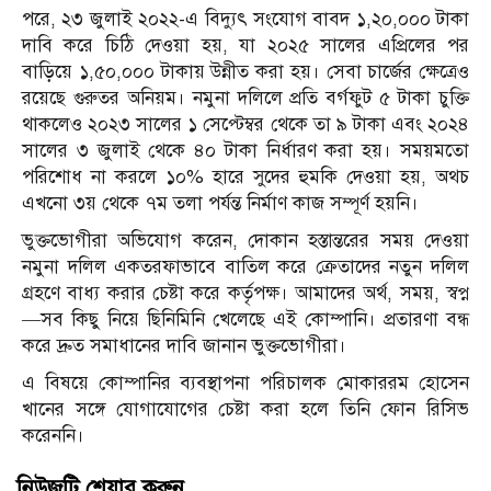
পরে, ২৩ জুলাই ২০২২-এ বিদ্যুৎ সংযোগ বাবদ ১,২০,০০০ টাকা
দাবি করে চিঠি দেওয়া হয়, যা ২০২৫ সালের এপ্রিলের পর
বাড়িয়ে ১,৫০,০০০ টাকায় উন্নীত করা হয়। সেবা চার্জের ক্ষেত্রেও
রয়েছে গুরুতর অনিয়ম। নমুনা দলিলে প্রতি বর্গফুট ৫ টাকা চুক্তি
থাকলেও ২০২৩ সালের ১ সেপ্টেম্বর থেকে তা ৯ টাকা এবং ২০২৪
সালের ৩ জুলাই থেকে ৪০ টাকা নির্ধারণ করা হয়। সময়মতো
পরিশোধ না করলে ১০% হারে সুদের হুমকি দেওয়া হয়, অথচ
এখনো ৩য় থেকে ৭ম তলা পর্যন্ত নির্মাণ কাজ সম্পূর্ণ হয়নি।
ভুক্তভোগীরা অভিযোগ করেন, দোকান হস্তান্তরের সময় দেওয়া
নমুনা দলিল একতরফাভাবে বাতিল করে ক্রেতাদের নতুন দলিল
গ্রহণে বাধ্য করার চেষ্টা করে কর্তৃপক্ষ। আমাদের অর্থ, সময়, স্বপ্ন
—সব কিছু নিয়ে ছিনিমিনি খেলেছে এই কোম্পানি। প্রতারণা বন্ধ
করে দ্রুত সমাধানের দাবি জানান ভুক্তভোগীরা।
এ বিষয়ে কোম্পানির ব্যবস্থাপনা পরিচালক মোকাররম হোসেন
খানের সঙ্গে যোগাযোগের চেষ্টা করা হলে তিনি ফোন রিসিভ
করেননি।
নিউজটি শেয়ার করুন..