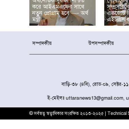
অর্থনৈতিক সুরক্ষা নিশ্চিত
পোশাকের 
করে আইএমএফের সাথে
সম্প্রসারণে
নতুন প্রোগ্রাম হবে —- অর্থ
একজোট ব
মন্ত্রী
এইচএসবি
সম্পাদকীয়
উপসম্পাদকীয়
বাড়ি-৩৮ (৪বি), রোড-০৯, সেক্টর-১
ই-মেইলঃ uttaranews13@gmail.com, 
© সর্বস্বত্ব স্বত্বাধিকার সংরক্ষিত ২০১৩-২০২৫ | Technica