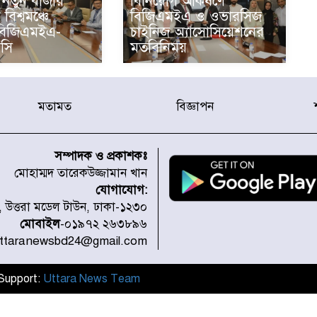
নতুন বাজার
বিনিয়োগ আকর্ষণে
 বিশ্বমঞ্চে
বিজিএমইএ ও ওভারসিজ
িজিএমইএ-
চাইনিজ অ্যাসোসিয়েশনের
সি
মতবিনিময়
মতামত
বিজ্ঞাপন
সম্পাদক ও প্রকাশকঃ
মোহাম্মদ তারেকউজ্জামান খান
যোগাযোগ:
১, উত্তরা মডেল টাউন, ঢাকা-১২৩০
মোবাইল
-০১৯৭২ ২৬৩৮৯৬
uttaranewsbd24@gmail.com
l Support:
Uttara News Team