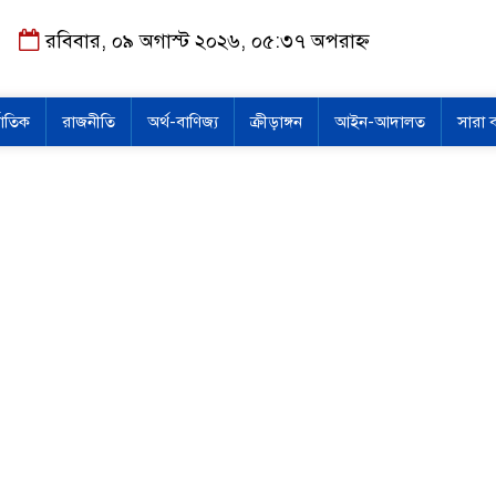
রবিবার, ০৯ অগাস্ট ২০২৬, ০৫:৩৭ অপরাহ্ন
জাতিক
রাজনীতি
অর্থ-বাণিজ্য
ক্রীড়াঙ্গন
আইন-আদালত
সারা 