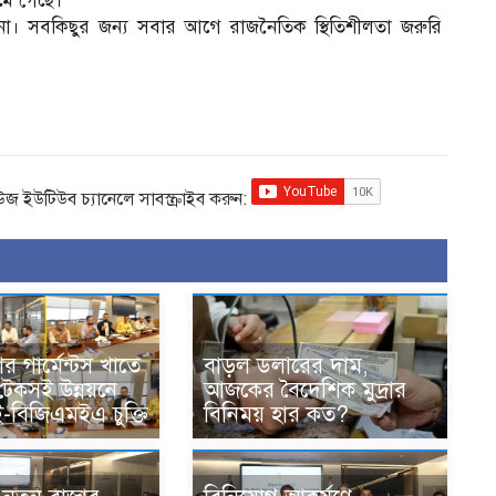
কমে গেছে।
 না। সবকিছুর জন্য সবার আগে রাজনৈতিক স্থিতিশীলতা জরুরি
িউজ ইউটিউব চ্যানেলে সাবস্ক্রাইব করুন:
র গার্মেন্টস খাতে
বাড়ল ডলারের দাম,
 টেকসই উন্নয়নে
আজকের বৈদেশিক মুদ্রার
বিজিএমইএ চুক্তি
বিনিময় হার কত?