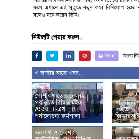
অভ্যন্তরীণ ব্যবসা-বাণিজ্য এবং অর্থনীতিতেও চাহিদা 
ফলে এখানে এই মুুহূর্তে নতুন করে বিনিয়োগ হচ্ছে
বলেও মনে করেন তিনি।
নিউজটি শেয়ার করুন..
Print
উত্তরা ন
এ জাতীয় আরো খবর..
পোশাকখাতের টেকসই
প্রবৃদ্ধিতে বিজিএমইএ-
বাংলাদেশে
ASSET-এর EBT
স্বচ্ছতা ও
পর্যালোচনা কর্মশালা
জিআরআই-
জনস্বার্থ ও দেশের