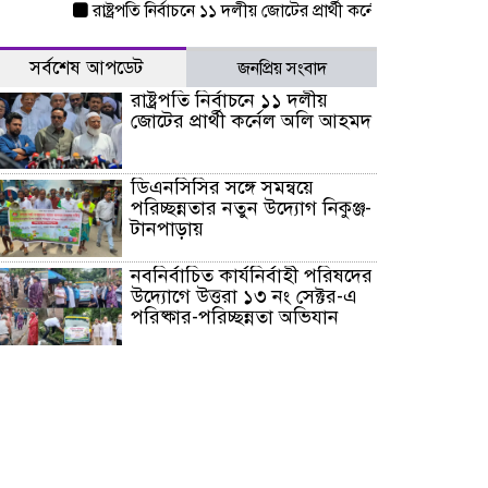
রাষ্ট্রপতি নির্বাচনে ১১ দলীয় জোটের প্রার্থী কর্নেল অলি আহমদ
ডিএন
সর্বশেষ আপডেট
জনপ্রিয় সংবাদ
রাষ্ট্রপতি নির্বাচনে ১১ দলীয়
জোটের প্রার্থী কর্নেল অলি আহমদ
ডিএনসিসির সঙ্গে সমন্বয়ে
পরিচ্ছন্নতার নতুন উদ্যোগ নিকুঞ্জ-
টানপাড়ায়
নবনির্বাচিত কার্যনির্বাহী পরিষদের
উদ্যোগে উত্তরা ১৩ নং সেক্টর-এ
পরিষ্কার-পরিচ্ছন্নতা অভিযান
ডিএমপির অভিযানে ২৪ ঘণ্টায়
গ্রেপ্তার ৫০৪, উদ্ধার মাদক-অস্ত্র
সন্দ্বীপের চরে বিপদে পড়া কচ্ছপ
উদ্ধার সাগরে অবমুক্ত