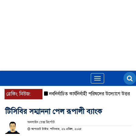
Toggle
navigation
ব্রেকিং নিউজ:
নবনির্বাচিত কার্যনির্বাহী পরিষদের উদ্যোগে উত্তরা ১৩ নং 
টিসিবির সম্মাননা পেল রূপালী ব্যাংক
অনলাইন ডেক্স রির্পোট
আপডেট টাইম: শনিবার, ২৬ এপ্রিল, ২০২৫