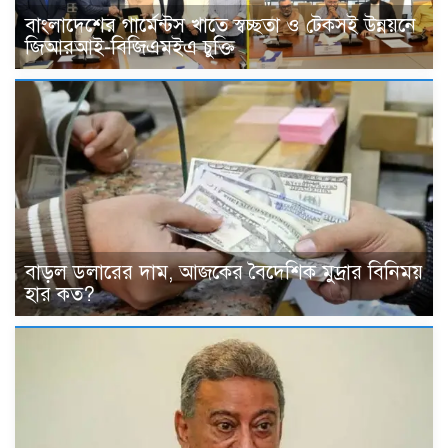
বাংলাদেশের গার্মেন্টস খাতে স্বচ্ছতা ও টেকসই উন্নয়নে
জিআরআই-বিজিএমইএ চুক্তি
বাড়ল ডলারের দাম, আজকের বৈদেশিক মুদ্রার বিনিময়
হার কত?