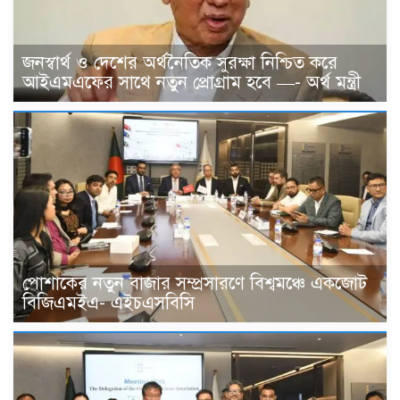
জনস্বার্থ ও দেশের অর্থনৈতিক সুরক্ষা নিশ্চিত করে
আইএমএফের সাথে নতুন প্রোগ্রাম হবে —- অর্থ মন্ত্রী
পোশাকের নতুন বাজার সম্প্রসারণে বিশ্বমঞ্চে একজোট
বিজিএমইএ- এইচএসবিসি