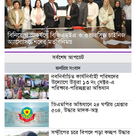
বিনিয়োগ আকর্ষণে বিজিএমইএ ও ওভারসিজ চাইনিজ
অ্যাসোসিয়েশনের মতবিনিময়
সর্বশেষ আপডেট
জনপ্রিয় সংবাদ
নবনির্বাচিত কার্যনির্বাহী পরিষদের
উদ্যোগে উত্তরা ১৩ নং সেক্টর-এ
পরিষ্কার-পরিচ্ছন্নতা অভিযান
ডিএমপির অভিযানে ২৪ ঘণ্টায় গ্রেপ্তার
৫০৪, উদ্ধার মাদক-অস্ত্র
সন্দ্বীপের চরে বিপদে পড়া কচ্ছপ উদ্ধার