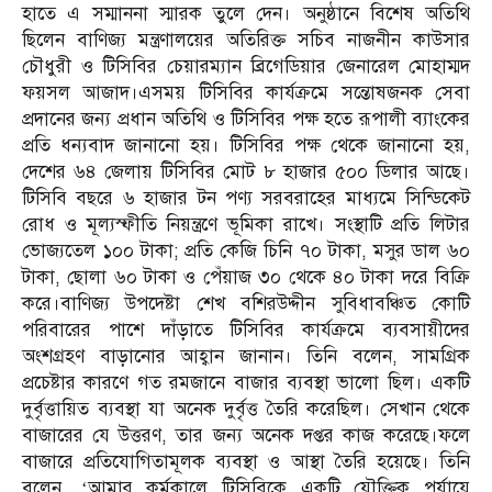
হাতে এ সম্মাননা স্মারক তুলে দেন। অনুষ্ঠানে বিশেষ অতিথি
ছিলেন বাণিজ্য মন্ত্রণালয়ের অতিরিক্ত সচিব নাজনীন কাউসার
চৌধুরী ও টিসিবির চেয়ারম্যান ব্রিগেডিয়ার জেনারেল মোহাম্মদ
ফয়সল আজাদ।এসময় টিসিবির কার্যক্রমে সন্তোষজনক সেবা
প্রদানের জন্য প্রধান অতিথি ও টিসিবির পক্ষ হতে রূপালী ব্যাংকের
প্রতি ধন্যবাদ জানানো হয়। টিসিবির পক্ষ থেকে জানানো হয়,
দেশের ৬৪ জেলায় টিসিবির মোট ৮ হাজার ৫০০ ডিলার আছে।
টিসিবি বছরে ৬ হাজার টন পণ্য সরবরাহের মাধ্যমে সিন্ডিকেট
রোধ ও মূল্যস্ফীতি নিয়ন্ত্রণে ভূমিকা রাখে। সংস্থাটি প্রতি লিটার
ভোজ্যতেল ১০০ টাকা; প্রতি কেজি চিনি ৭০ টাকা, মসুর ডাল ৬০
টাকা, ছোলা ৬০ টাকা ও পেঁয়াজ ৩০ থেকে ৪০ টাকা দরে বিক্রি
করে।বাণিজ্য উপদেষ্টা শেখ বশিরউদ্দীন সুবিধাবঞ্চিত কোটি
পরিবারের পাশে দাঁড়াতে টিসিবির কার্যক্রমে ব্যবসায়ীদের
অংশগ্রহণ বাড়ানোর আহ্বান জানান। তিনি বলেন, সামগ্রিক
প্রচেষ্টার কারণে গত রমজানে বাজার ব্যবস্থা ভালো ছিল। একটি
দুর্বৃত্তায়িত ব্যবস্থা যা অনেক দুর্বৃত্ত তৈরি করেছিল। সেখান থেকে
বাজারের যে উত্তরণ, তার জন্য অনেক দপ্তর কাজ করেছে।ফলে
বাজারে প্রতিযোগিতামূলক ব্যবস্থা ও আস্থা তৈরি হয়েছে। তিনি
বলেন, ‘আমার কর্মকালে টিসিবিকে একটি যৌক্তিক পর্যায়ে