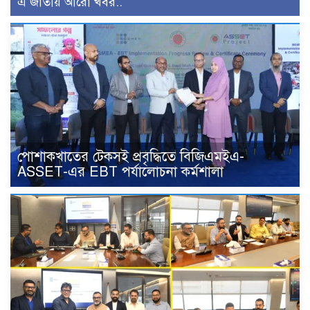
এ জাতীয় আরো খবর..
পোশাকখাতের টেকসই প্রবৃদ্ধিতে বিজিএমইএ-
ASSET-এর EBT পর্যালোচনা কর্মশালা