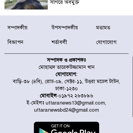
সাগরে অবমুক্ত
মাতারবাড়ী পৌঁছে নির্ধারিত কর্মসূচিতে
সম্পাদকীয়
উপসম্পাদকীয়
মতামত
যোগ দিয়েছেন প্রধানমন্ত্রী
বিজ্ঞাপন
শর্তাবলী
যোগাযোগ
জাতীয় সাংবাদিক সংস্থার পিরোজপুর
জেলা কমিটি অনুমোদন
সম্পাদক ও প্রকাশকঃ
মোহাম্মদ তারেকউজ্জামান খান
যোগাযোগ:
গণঅভ্যুত্থানের তথ্য বিশ্বমিডিয়ায় পৌঁছে
বাড়ি-৩৮ (৪বি), রোড-০৯, সেক্টর-১১, উত্তরা মডেল টাউন,
দিতেন আদীব, গুমের চেষ্টা ৩ বার
ঢাকা-১২৩০
মোবাইল
-০১৯৭২ ২৬৩৮৯৬
ই-মেইলঃ uttaranews13@gmail.com,
বাঁশখালীকে বন্যা মুক্ত করার সকল
uttaranewsbd24@gmail.com
পদক্ষেপ নেয়া হবে- আসাদুল হাবিব দুলু
এমপি