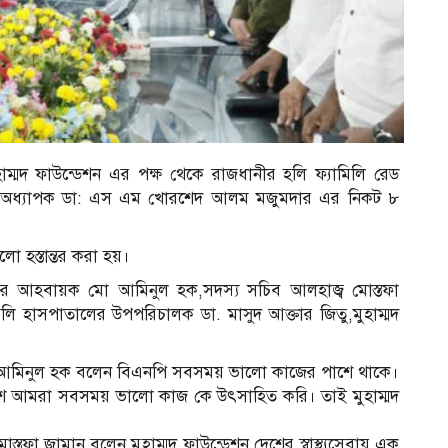
হাম্মদ ফাউন্ডেশন এর পক্ষ থেকে রাজধানীর হলি ফ্যামিলি রেড
ক অধ্যাপক ডা: এস এম খোরশেদ আলম মজুমদার এর নিকট ৮
ো হস্তান্তর করা হয়।
পির আহবায়ক মো আমিনুল হক,সদস্য সচিব আলহাজ্ব মোস্তফা
লি হাসপাতালের উপপরিচালক ডা. মাসুদ আক্তার জিতু,মুহাম্মদ
আমিনুল হক বলেন বিএনপি সবসময় ভালো কাজের পাশে থাকে।
্দেশে আমরা সবসময় ভালো কাজ কে উৎসাহিত করি। তাই মুহাম্মদ
্তফা জামান বলেন মুহাম্মদ ফাউন্ডেশন দেশের স্বাস্থ্যসেবায় এক