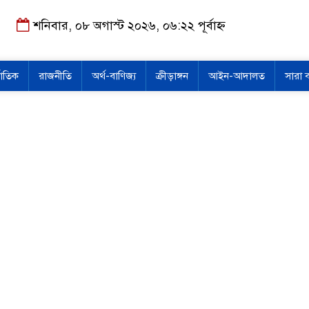
শনিবার, ০৮ অগাস্ট ২০২৬, ০৬:২২ পূর্বাহ্ন
জাতিক
রাজনীতি
অর্থ-বাণিজ্য
ক্রীড়াঙ্গন
আইন-আদালত
সারা 