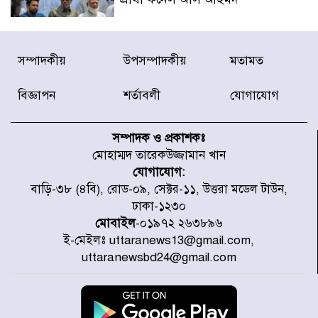
ডিএনসিসির সঙ্গে সমন্বয়ে পরিচ্ছন্নতার
সম্পাদকীয়
উপসম্পাদকীয়
মতামত
নতুন উদ্যোগ নিকুঞ্জ-টানপাড়ায়
বিজ্ঞাপন
শর্তাবলী
যোগাযোগ
নবনির্বাচিত কার্যনির্বাহী পরিষদের
উদ্যোগে উত্তরা ১৩ নং সেক্টর-এ
সম্পাদক ও প্রকাশকঃ
পরিষ্কার-পরিচ্ছন্নতা অভিযান
মোহাম্মদ তারেকউজ্জামান খান
যোগাযোগ:
ডিএমপির অভিযানে ২৪ ঘণ্টায় গ্রেপ্তার
বাড়ি-৩৮ (৪বি), রোড-০৯, সেক্টর-১১, উত্তরা মডেল টাউন,
৫০৪, উদ্ধার মাদক-অস্ত্র
ঢাকা-১২৩০
মোবাইল
-০১৯৭২ ২৬৩৮৯৬
ই-মেইলঃ uttaranews13@gmail.com,
সন্দ্বীপের চরে বিপদে পড়া কচ্ছপ উদ্ধার
uttaranewsbd24@gmail.com
সাগরে অবমুক্ত
মাতারবাড়ী পৌঁছে নির্ধারিত কর্মসূচিতে