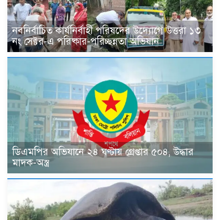
নবনির্বাচিত কার্যনির্বাহী পরিষদের উদ্যোগে উত্তরা ১৩
নং সেক্টর-এ পরিষ্কার-পরিচ্ছন্নতা অভিযান
ডিএমপির অভিযানে ২৪ ঘণ্টায় গ্রেপ্তার ৫০৪, উদ্ধার
মাদক-অস্ত্র