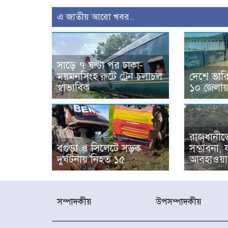
এ জাতীয় আরো খবর..
সাড়ে ৭ ঘণ্টা পর ঢাকা-
ময়মনসিংহ রুটে ট্রেন চলাচল
দেশে ভারি ব
স্বাভাবিক
১০ জেলায় 
রাজধানীতে
বগুড়া ও সিলেটে সড়ক
সম্ভাবনা,
দুর্ঘটনায় নিহত ১৫
আবহাওয়া 
সম্পাদকীয়
উপসম্পাদকীয়