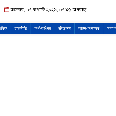
শুক্রবার, ০৭ অগাস্ট ২০২৬, ০৭:৫১ অপরাহ্ন
জাতিক
রাজনীতি
অর্থ-বাণিজ্য
ক্রীড়াঙ্গন
আইন-আদালত
সারা 