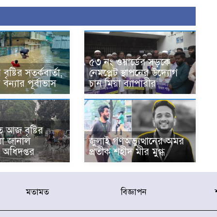
৫৩ নং ওয়ার্ডের সড়কে
ৃষ্টির সতর্কবার্তা,
নেমপ্লেট স্থাপনের উদ্যোগ
বন্যার পূর্বাভাস
চান মিয়া ব্যাপারীর
 আজ বৃষ্টির
 যা জানাল
জুলাই গণঅভ্যুত্থানের অমর
অধিদপ্তর
প্রতীক শহীদ মীর মুগ্ধ
মতামত
বিজ্ঞাপন