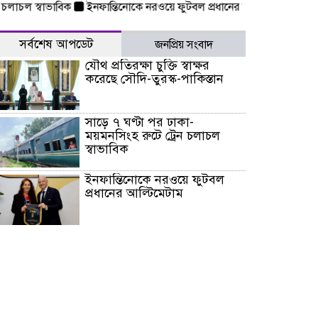
চল স্বাভাবিক
ইনফান্তিনোকে নরওয়ে ফুটবল প্রধানের আল্টিমেটাম
দেশে ভা
সর্বশেষ আপডেট
জনপ্রিয় সংবাদ
যৌথ প্রতিরক্ষা চুক্তি স্বাক্ষর
করেছে সৌদি-তুরস্ক-পাকিস্তান
সাড়ে ৭ ঘণ্টা পর ঢাকা-
ময়মনসিংহ রুটে ট্রেন চলাচল
স্বাভাবিক
ইনফান্তিনোকে নরওয়ে ফুটবল
প্রধানের আল্টিমেটাম
দেশে ভারি বৃষ্টির সতর্কবার্তা, ১০
জেলায় বন্যার পূর্বাভাস
৫৩ নং ওয়ার্ডের সড়কে নেমপ্লেট
স্থাপনের উদ্যোগ চান মিয়া