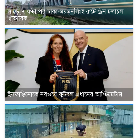
সাড়ে ৭ ঘণ্টা পর ঢাকা-ময়মনসিংহ রুটে ট্রেন চলাচল
স্বাভাবিক
ইনফান্তিনোকে নরওয়ে ফুটবল প্রধানের আল্টিমেটাম