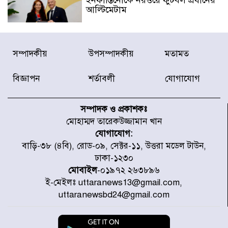
ইনফান্তিনোকে নরওয়ে ফুটবল প্রধানের
আল্টিমেটাম
দেশে ভারি বৃষ্টির সতর্কবার্তা, ১০
সম্পাদকীয়
উপসম্পাদকীয়
মতামত
জেলায় বন্যার পূর্বাভাস
বিজ্ঞাপন
শর্তাবলী
যোগাযোগ
৫৩ নং ওয়ার্ডের সড়কে নেমপ্লেট
স্থাপনের উদ্যোগ চান মিয়া ব্যাপারীর
সম্পাদক ও প্রকাশকঃ
মোহাম্মদ তারেকউজ্জামান খান
যোগাযোগ:
৭ জেলায় ঝোড়ো হাওয়াসহ বজ্রবৃষ্টির
বাড়ি-৩৮ (৪বি), রোড-০৯, সেক্টর-১১, উত্তরা মডেল টাউন,
শঙ্কা
ঢাকা-১২৩০
মোবাইল
-০১৯৭২ ২৬৩৮৯৬
ই-মেইলঃ uttaranews13@gmail.com,
বগুড়া ও সিলেটে সড়ক দুর্ঘটনায় নিহত
uttaranewsbd24@gmail.com
১৫