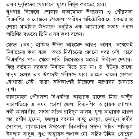
এসব দুর্বৃত্তদের যেকোনো মূল্যে নির্মূল করতেই হবে।
বুধবার বিকেলে ভোলার লালমোহন উপজেলা ও পৌরসভা
বিএনপির আয়োজনে উপজেলা পরিষদ অডিটোরিয়ামে ইফতার ও
দোয়া মাহফিল উপলক্ষে অনুষ্ঠিত এক আলোচনা সভায় প্রধান
অতিথির বক্তব্যে তিনি এসব কথা বলেন।
মেজর (অব.) হাফিজ উদ্দিন আহমেদ আরও বলেন, অনেকেই
নির্বাচনের কথা বলে। অথচ নির্বাচনের কোনো খবর নেই। তবে
বিএনপির পক্ষে থেকে দাবি ডিসেম্বরের মধ্যেই নির্বাচন দেয়ার।
কিন্তু বর্তমান সরকার নির্বাচন দিতে চায় না। ড. ইউনূছ ভালো
মানুষ হলেও তার উপদেষ্টা পরিষদে যারা আছেন তাদের কোনো
যোগ্যতা নেই। তারা অধিকাংশই নিজেদের মন্ত্রণালয় চালাতে
ব্যর্থ।
লালমোহন পৌরসভা বিএনপির আহ্বায়ক ছাদেক মিয়া ঝান্টুর
সভাপতিত্বে এ সময় ভোলা জেলা বিএনপির আহ্বায়ক গোলাম
নবী আলমগীর, সদস্য সচিব রাইসুল আলম, যুগ্ম আহ্বায়ক হারুন
অর রশীদ ট্রুমেন, ফজলুর রহমান বাচ্চু মোল্লা, হুমায়ুন কবীর
সোপান, লালমোহন উপজেলা বিএনপির সদস্য সচিব শফিকুল
ইসলাম বাবুল, যুগ্ম আহ্বায়ক অধ্যক্ষ মো. ফরিদ উদ্দিন, সোহেল