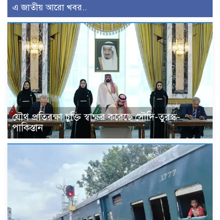
এ জাতীয় আরো খবর..
যৌথ প্রতিরক্ষা চুক্তি স্বাক্ষর করেছে সৌদি-তুরস্ক-
পাকিস্তান