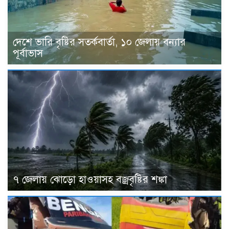
দেশে ভারি বৃষ্টির সতর্কবার্তা, ১০ জেলায় বন্যার
পূর্বাভাস
৭ জেলায় ঝোড়ো হাওয়াসহ বজ্রবৃষ্টির শঙ্কা