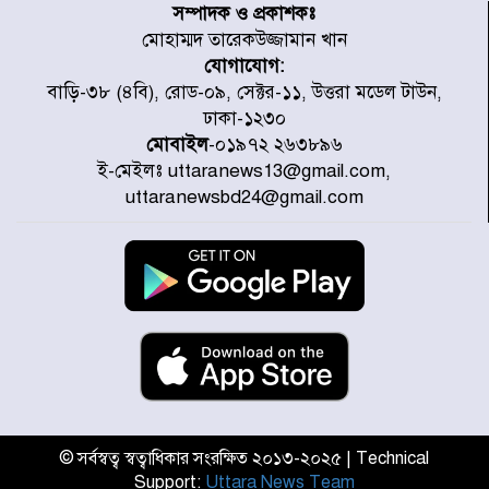
শঙ্কা
সম্পাদক ও প্রকাশকঃ
মোহাম্মদ তারেকউজ্জামান খান
যোগাযোগ:
বগুড়া ও সিলেটে সড়ক দুর্ঘটনায় নিহত
বাড়ি-৩৮ (৪বি), রোড-০৯, সেক্টর-১১, উত্তরা মডেল টাউন,
১৫
ঢাকা-১২৩০
মোবাইল
-০১৯৭২ ২৬৩৮৯৬
ই-মেইলঃ uttaranews13@gmail.com,
জুলাইয়ে দেশজুড়ে ৪৫৮টি সড়ক
uttaranewsbd24@gmail.com
দুর্ঘটনায় ৪১৬ জন নিহত হয়েছেন
হারিয়ে যাওয়া শিশুকে পরিবারের কাছে
ফিরিয়ে প্রশংসায় ভাসছেন খিলক্ষেত
থানার ওসি
আজ থেকে উন্মুক্ত ‘জুলাই গণঅভ্যুত্থান
স্মৃতি জাদুঘর
© সর্বস্বত্ব স্বত্বাধিকার সংরক্ষিত ২০১৩-২০২৫ | Technical
Support:
Uttara News Team
রাজধানীর উত্তরা আঞ্চলিক পাসপোর্ট