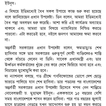
ইউনূস।
এ বিষয়ে ইতিমধ্যেই বৈধ সকল উপায়ে কাজ শুরু করা হয়েছে
বলে জানিয়েছেন প্রধান উপদেষ্টা। তিন বলেন, আমরা ইতিমধ্যেই
বৈধ পন্থা অবলম্বন শুরু করেছি। আশা করি এই কার্যক্রম অব্যাহত
থাকবে এবং আমরা তার বিষয়ে ন্যায়বিচার নিশ্চিত করতে
পারবো। এটা করতেই হবে, নইলে জনগণ আমাদের ক্ষমা করবে
না।
অন্তর্বর্তী সরকারের প্রধান উপদেষ্টা বলেন, ক্ষমতাচ্যুত শেখ
হাসিনার সঙ্গে তার সরকারের গুরুত্বপূর্ণ দোষী ব্যক্তিদেরও শাস্তি
থেকে বাঁচতে দেবেন না তিনি। সাবেক প্রধানমন্ত্রী এবং তার
ঊর্ধ্বতন কর্মকর্তাদের খুঁজে বের করে দেশে ফিরিয়ে আনা হবে এবং
বিচারের মুখোমুখি করা হবে।
দ্য ন্যাশনাল বলছে, গত গ্রীষ্মে গণবিক্ষোভের তোপে দেশ ছেড়ে
ভারতে পালিয়ে যান শেখ হাসিনা। তার পতনের পর বাংলাদেশের
অন্তর্বর্তী সরকারের প্রধান উপদেষ্টা হিসেবে শপথ নেন শান্তিতে
নোবেলজয়ী ড. মুহাম্মদ ইউনূস। এককভাবে ১৫ বছরের বেশি
সময় বাংলাদেশকে শাসন করেন হাসিনা। পরে গত বছরের জুলাই
মাসে ছাত্রদের নেতৃত্বে যখন আন্দোলন শুরু হয় তা দমন করতে