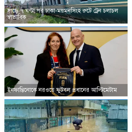
সাড়ে ৭ ঘণ্টা পর ঢাকা-ময়মনসিংহ রুটে ট্রেন চলাচল
স্বাভাবিক
ইনফান্তিনোকে নরওয়ে ফুটবল প্রধানের আল্টিমেটাম