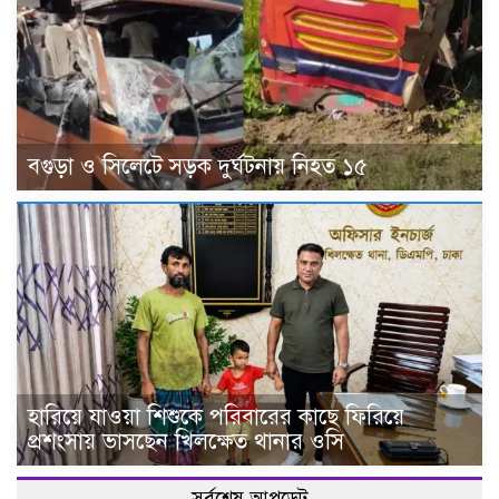
বগুড়া ও সিলেটে সড়ক দুর্ঘটনায় নিহত ১৫
হারিয়ে যাওয়া শিশুকে পরিবারের কাছে ফিরিয়ে
প্রশংসায় ভাসছেন খিলক্ষেত থানার ওসি
সর্বশেষ আপডেট