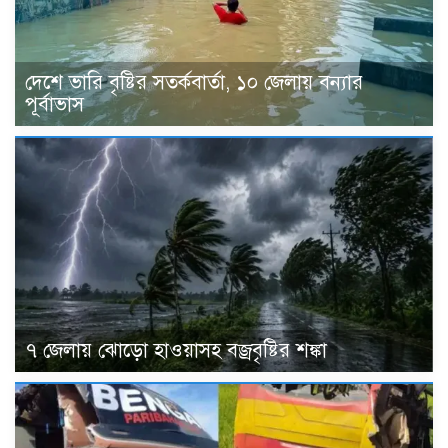
দেশে ভারি বৃষ্টির সতর্কবার্তা, ১০ জেলায় বন্যার
পূর্বাভাস
৭ জেলায় ঝোড়ো হাওয়াসহ বজ্রবৃষ্টির শঙ্কা