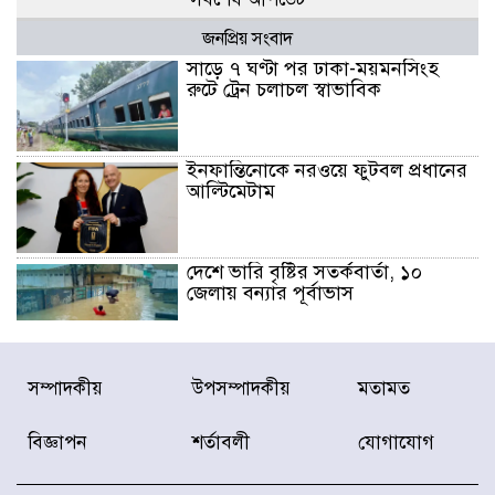
জনপ্রিয় সংবাদ
সাড়ে ৭ ঘণ্টা পর ঢাকা-ময়মনসিংহ
রুটে ট্রেন চলাচল স্বাভাবিক
ইনফান্তিনোকে নরওয়ে ফুটবল প্রধানের
আল্টিমেটাম
দেশে ভারি বৃষ্টির সতর্কবার্তা, ১০
জেলায় বন্যার পূর্বাভাস
৫৩ নং ওয়ার্ডের সড়কে নেমপ্লেট
সম্পাদকীয়
উপসম্পাদকীয়
মতামত
স্থাপনের উদ্যোগ চান মিয়া ব্যাপারীর
বিজ্ঞাপন
শর্তাবলী
যোগাযোগ
৭ জেলায় ঝোড়ো হাওয়াসহ বজ্রবৃষ্টির